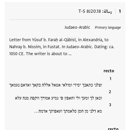
1
رسالة
T-S 8J20.18
العلامات
Judaeo-Arabic
Primary language
Letter from Yūsuf b. Faraḥ al-Qābisī, in Alexandria, to
Nahray b. Nissim, in Fustat. In Judaeo-Arabic. Dating: ca.
1050 CE. The writer is about to …
recto
וצלני כתאבך יסידי ומולאי אטאל אללה בקאך ואדאם נעמאך
וכאן לך ומעך ולי וחאפץ פי גמיע אמורך ווקפת מנה עלא
מא דלני מן חסן סלאמתך ועאפיתך אדמה…
recto