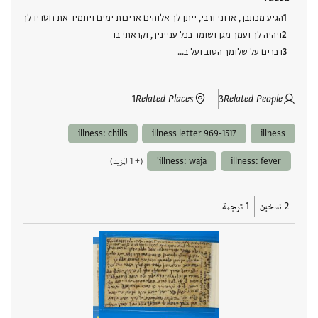
הגיע מכתבך, אדוני ורבי, ייתן לך אלוהים אריכות ימים ויתמיד את חסדיו לך
ויהיה לך ועמך מגן ושומר בכל ענייניך, וקראתי בו
דברים על שלומך הטוב ועל ב…
1
Related Places
3
Related People
illness: chills
illness letter 969-1517
illness
illness: fever
illness: waja'
(+ 1 المزيد)
2 نسخين
1 ترجمة