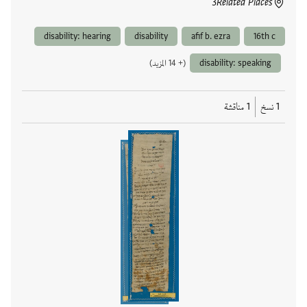
3
Related Places
disability: hearing
disability
afif b. ezra
16th c
disability: speaking
(+ 14 المزيد)
1 نسخ
1 مناقشة