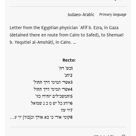
العلامات
Judaeo-Arabic
Primary language
Letter from the Egyptian physician ʿAfīf b. Ezra, in Gaza
(detained there en route from Cairo to Safed), to Shemuel
b. Yequtiel al-Amshāṭī, in Cairo. …
Recto:
בש' רח'
יחנ'
אשרי תמימי דרך ההול'
אשרי תמימי דרך ההול
והמשכילים יזהירו כזו'
וידע כל יש מ כ נ שמואל
יוי עוז
קומי אורי כי בא אורך וכ[בוד] יוי ע…