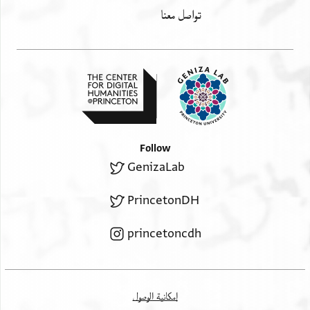
تواصل معنا
Follow
GenizaLab
PrincetonDH
princetoncdh
إمكانية الوصول