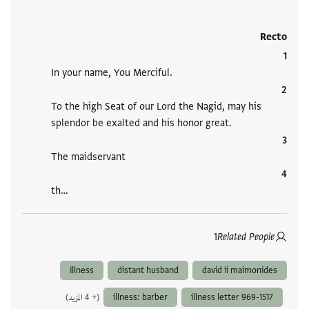
Recto
In your name, You Merciful.
To the high Seat of our Lord the Nagid, may his
splendor be exalted and his honor great.
The maidservant
th…
1
Related People
illness
distant husband
david ii maimonides
illness letter 969-1517
illness: barber
(+ 4 المزيد)