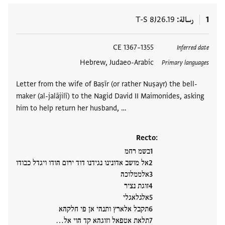
1
رسالة
T-S 8J26.19
العلامات
1355–1367 CE
Inferred date
Hebrew, Judaeo-Arabic
Primary languages
Letter from the wife of Baṣīr (or rather Nuṣayr) the bell-
maker (al-jalājilī) to the Nagid David II Maimonides, asking
him to help return her husband, …
Recto:
בשמ רחמ
אל מושב אדונינו נגידנו דוד ירום הודו ויגדל כבודו
אלממלוכה
זוגת נציר
אלגלאגלי
תקבל אלארץ ותנהי אן פי חלקהא
תלאת אטפאל וזוגהא קד הוי אל…