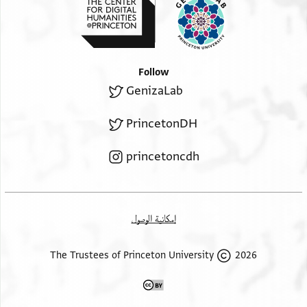
Follow
GenizaLab
PrincetonDH
princetoncdh
إمكانية الوصول
2026 The Trustees of Princeton University