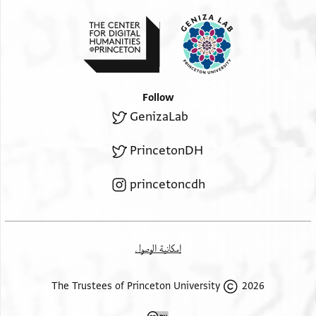
Follow
GenizaLab
PrincetonDH
princetoncdh
إمكانية الوصول
2026 The Trustees of Princeton University