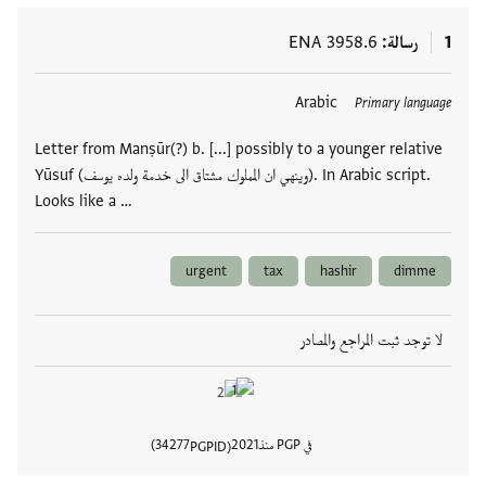
1
رسالة
ENA 3958.6
العلامات
Arabic
Primary language
Letter from Manṣūr(?) b. [...] possibly to a younger relative
Yūsuf (وينهي ان المملوك مشتاق الى خدمة ولده يوسف). In Arabic script.
Looks like a …
urgent
tax
hashir
dimme
لا توجد ثبت المراجع والمصادر
في PGP منذ
2021
34277
PGPID
عرض تفا