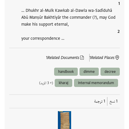
… Dhukhr al-Mulk Kawkab al-Dawla wa-Sadīduhā
Abū Manṣūr Bakhtiyār the commander (?), may God
make his support eternal,
your correspondence …
1
Related Documents
1
Related Places
handbook
dimme
decree
internal memorandum
kharaj
(+ 3 المزيد)
1 نسخ
1 ترجمة