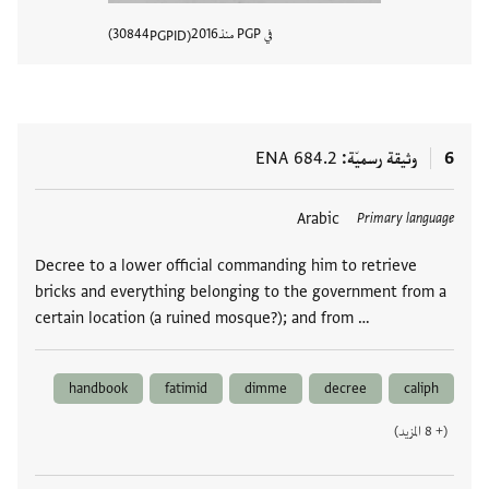
في PGP منذ
2016
30844
PGPID
عرض تفا
6
وثيقة رسميّة
ENA 684.2
العلامات
Arabic
Primary language
Decree to a lower official commanding him to retrieve
bricks and everything belonging to the government from a
certain location (a ruined mosque?); and from …
handbook
fatimid
dimme
decree
caliph
(+ 8 المزيد)