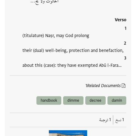
الحانوت ولا يح…
Verso
(titulature) Naṣr, may God prolong
their (dual) well-being, protection and benefaction,
about this (case): they have exempted Abū l-Fara…
1
Related Documents
handbook
dimme
decree
damin
1 نسخ
1 ترجمة