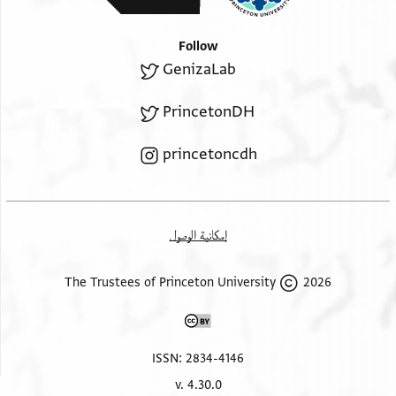
Follow
GenizaLab
PrincetonDH
princetoncdh
إمكانية الوصول
2026 The Trustees of Princeton University
ISSN: 2834-4146
v. 4.30.0