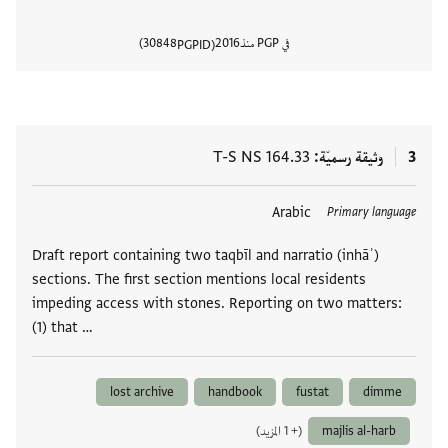
في PGP منذ
2016
30848
PGPID
عرض تفا
3
وثيقة رسميّة
T-S NS 164.33
العلامات
Arabic
Primary language
Draft report containing two taqbīl and narratio (inhāʾ)
sections. The first section mentions local residents
impeding access with stones. Reporting on two matters:
(1) that …
lost archive
handbook
fustat
dimme
majlis al-harb
(+ 1 المزيد)