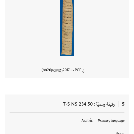
في PGP منذ
2017
8820
PGPID
عرض تفا
5
وثيقة رسميّة
T-S NS 234.50
العلامات
Arabic
Primary language
None