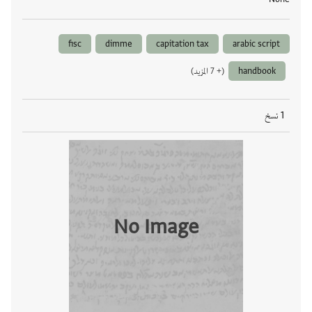
fisc
dimme
capitation tax
arabic script
handbook
(+ 7 المزيد)
1 نسخ
No Image