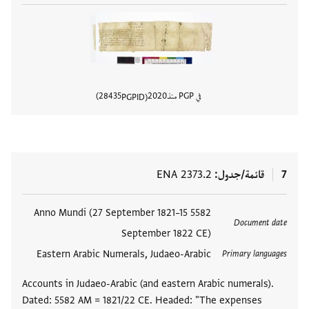
في PGP منذ
2020
28435
PGPID
عرض تفا
7
قائمة/جدول
ENA 2373.2
العلامات
5582 Anno Mundi (27 September 1821–15
Document date
September 1822 CE)
Eastern Arabic Numerals, Judaeo-Arabic
Primary languages
Accounts in Judaeo-Arabic (and eastern Arabic numerals).
Dated: 5582 AM = 1821/22 CE. Headed: "The expenses