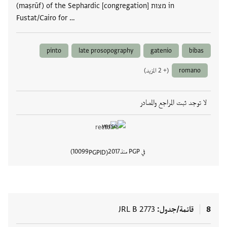
(maṣrūf) of the Sephardic [congregation] מצות in
Fustat/Cairo for …
pinto
late prosopography
gatenio
bibas
romano
(+ 2 المزيد)
لا توجد ثبت المراجع والمصادر
في PGP منذ
2017
10099
PGPID
عرض تفا
8
قائمة/جدول
JRL B 2773