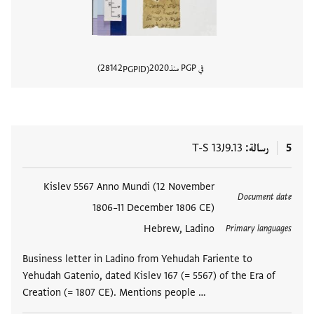
في PGP منذ
2020
28142
PGPID
عرض تفا
5
رسالة
T-S 13J9.13
العلامات
Kislev 5567 Anno Mundi (12 November
Document date
1806–11 December 1806 CE)
Hebrew, Ladino
Primary languages
Business letter in Ladino from Yehudah Fariente to
Yehudah Gatenio, dated Kislev 167 (= 5567) of the Era of
Creation (= 1807 CE). Mentions people …