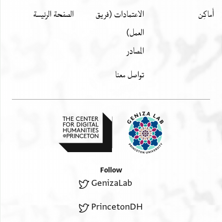
أَماكِن
الاعتمادات (فريق
الصفحة الرئيسة
العمل)
المصادر
تواصل معنا
Follow
GenizaLab
PrincetonDH