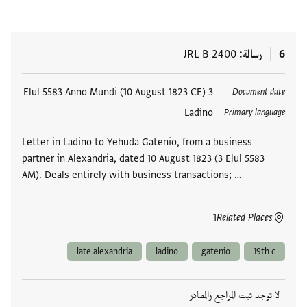
6
رسالة
JRL B 2400
العلامات
3 Elul 5583 Anno Mundi (10 August 1823 CE)
Document date
Ladino
Primary language
Letter in Ladino to Yehuda Gatenio, from a business
partner in Alexandria, dated 10 August 1823 (3 Elul 5583
AM). Deals entirely with business transactions; …
1
Related Places
late alexandria
ladino
gatenio
19th c
لا توجد ثبت المراجع والمصادر