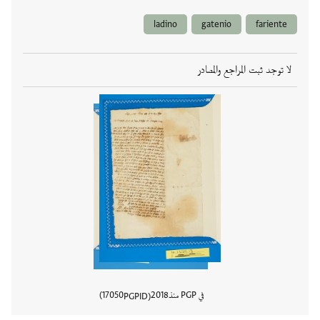
ladino
gatenio
fariente
لا توجد ثبت المراجع والمصادر
في PGP منذ
2018
17050
PGPID
عرض تفا