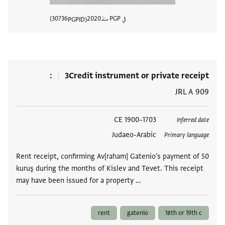
في PGP منذ
2020
30736
PGPID
عرض تفا
3
Credit instrument or private receipt
JRL A 909
العلامات
1703–1900 CE
Inferred date
Judaeo-Arabic
Primary language
Rent receipt, confirming Av[raham] Gatenio's payment of 50
kuruş during the months of Kislev and Tevet. This receipt
may have been issued for a property …
rent
gatenio
18th or 19th c