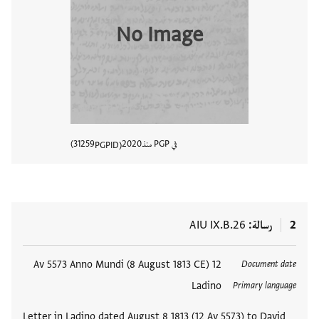
No Image
في PGP منذ
2020
31259
PGPID
عرض تفا
2
رسالة
AIU IX.B.26
العلامات
12 Av 5573 Anno Mundi (8 August 1813 CE)
Document date
Ladino
Primary language
Letter in Ladino dated August 8 1813 (12 Av 5573) to David