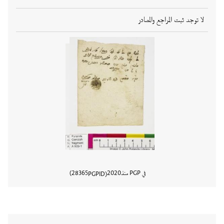
لا توجد ثبت المراجع والمصادر
في PGP منذ
2020
28365
PGPID
عرض تفا