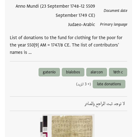
العلامات
5509 Anno Mundi (23 September 1748–12
Document date
September 1749 CE)
Judaeo-Arabic
Primary language
List of donations to the fund for clothing for the poor for
the year 550[9] AM = 1747/8 CE. The list of contributors'
names is …
gatenio
bialobos
alarcon
18th c
late donations
(+ 3 المزيد)
لا توجد ثبت المراجع والمصادر