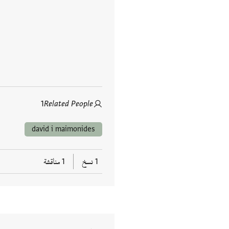
1
Related People
david i maimonides
1 نسخ
1 مناقشة