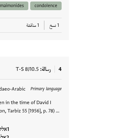
i maimonides
condolence
1 نسخ
1 مناقشة
4
رسالة
T-S 8J10.5
daeo-Arabic
Primary language
العلامات
n in the time of David I
n, Tarbiz 55 [1956], p. 78) …
אלל
אלמ