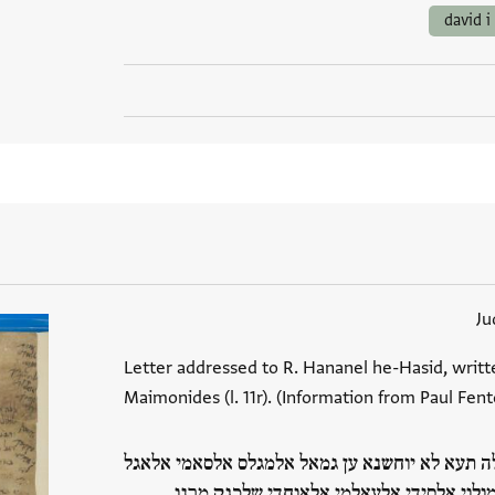
david 
Ju
Letter addressed to R. Hananel he-Hasid, writte
Maimonides (l. 11r). (Information from Paul Fento
ה תעא לא יוחשנא ען גמאל אלמגלס אלסאמי אלאגל
ולוי אלסידי אלעאלמי אלאוחדי שלכגק מרנו