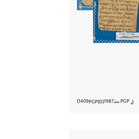
في PGP منذ
1987
1409
PGPID
عرض تفاصيل المستند