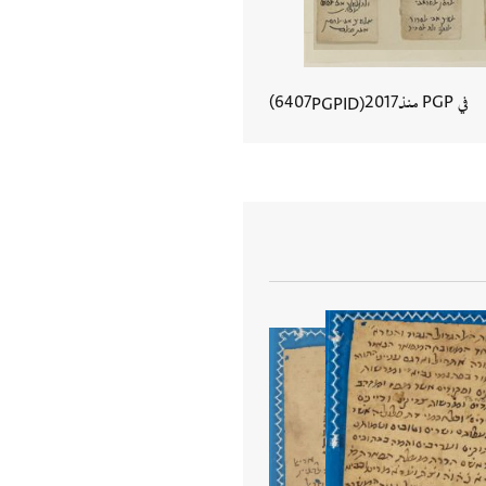
في PGP منذ
2017
6407
PGPID
عرض تفاصيل المستند