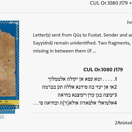
CUL Or.1080 J179
Ju
Letter(s) sent from Qūṣ to Fustat. Sender and a
Sayyidnā) remain unidentified. Two fragments, w
missing in between them (if …
CUL Or.1080 J179
. . . . . ומא עסא אן יקולה אלממלוך
או אן יעזי בה סידנא אללה תע בכרמה
יעוצה בגן עדן ויעוצנא בחיאה
אלמואלי אלסאדה אולא{ד}ה ובחיאה סי…
2
Related