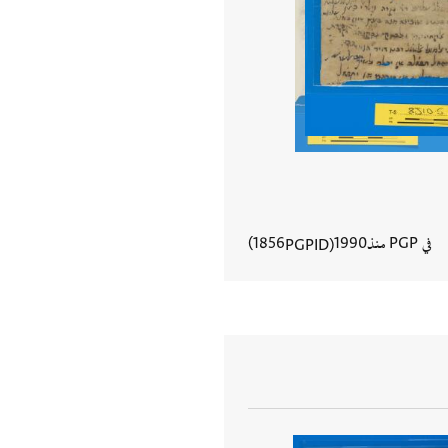
في PGP منذ
1990
1856
PGPID
عرض تفاصيل المستند