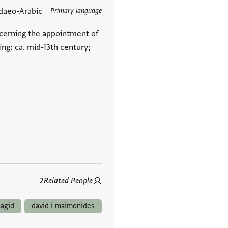
daeo-Arabic
Primary language
cerning the appointment of
ng: ca. mid-13th century;
2
Related People
agid
david i maimonides