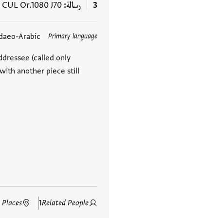
3
رسالة
CUL Or.1080 J70
+
daeo-Arabic
Primary language
العلامات
ddressee (called only
ith another piece still
 Places
1
Related People