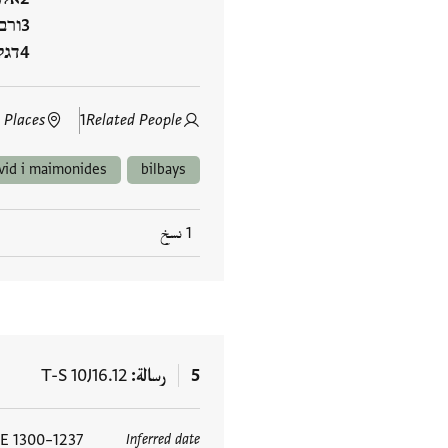
ורב
דגל
 Places
1
Related People
vid i maimonides
bilbays
1 نسخ
5
رسالة
T-S 10J16.12
1237–1300 CE
Inferred date
العلامات