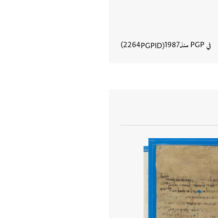
في PGP منذ
1987
2264
PGPID
عرض تفاصيل المستند