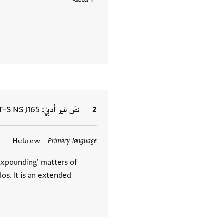
2
نصّ غير أدبيّ
T-S NS J165
Hebrew
Primary language
العلامات
'expounding' matters of
os. It is an extended