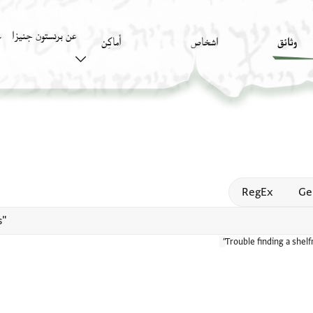
عن برنستون جنيزا
وثائق
اشخاص
أَماكِن
ك
Open
RegEx
Ge
Trouble finding a shel