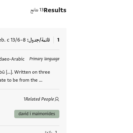
Results
13 نتائج
1
قائمة/جدول
b. c 13/6–8
daeo-Arabic
Primary language
العلامات
Abū […]. Written on three
date to be from the …
1
Related People
david i maimonides
1 مناقشة