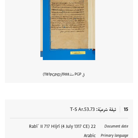
في PGP منذ
1988
1181
PGPID
عرض تفا
15
ثيقة شرعيّة
T-S Ar.53.73
العلامات
22 Rabīʿ II 717 Hijrī (4 July 1317 CE)
Document date
Arabic
Primary language