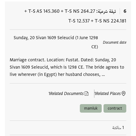
6
ثيقة شرعيّة
T-S NS 264.27
+
T-S AS 145.360
+
T-S 12.537
+
T-S NS 224.181
العلامات
Sunday, 20 Sivan 1609 Seleucid (1 June 1298
Document date
CE)
Marriage contract. Location: Fustat. Dated: Sunday, 20
Sivan 1609 Seleucid, which is 1298 CE. The bride agrees to
live wherever (in Egypt) her husband chooses, …
1
Related Documents
1
Related Places
mamluk
contract
1 مناقشة