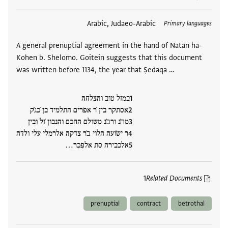
العلامات
Arabic, Judaeo-Arabic
Primary languages
A general prenuptial agreement in the hand of Natan ha-
Kohen b. Shelomo. Goitein suggests that this document
was written before 1134, the year that Ṣedaqa …
במזל טוִב והצלחה
אסתקר בין ̇ר אפרים התלמיד בן ̇כג̇ק
מר̇נ ורב̇נ משולם החכם והנבון ̇זלֹ ובין
אלכבירה סת אלפִכִר…
1
Related Documents
prenuptial
contract
betrothal