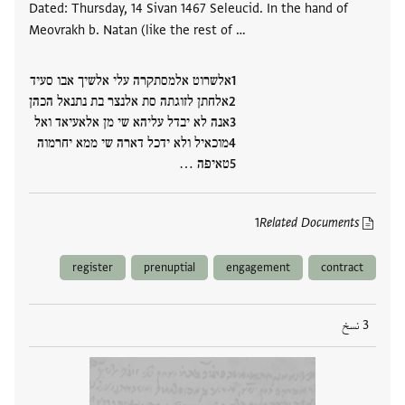
Dated: Thursday, 14 Sivan 1467 Seleucid. In the hand of
Meovrakh b. Natan (like the rest of …
אלשרוט אלמסתקרה עלי אלשיך אבו סעיד
אלחתן לזוגתה סת אלנצר בת נתנאל הכהן
אנה לא יבדל עליהא שי מן אלאעיאד ואל
מוכאיל ולא ידכל דארה שי ממא יחרמוה
טאיפה …
1
Related Documents
register
prenuptial
engagement
contract
3 نسخ