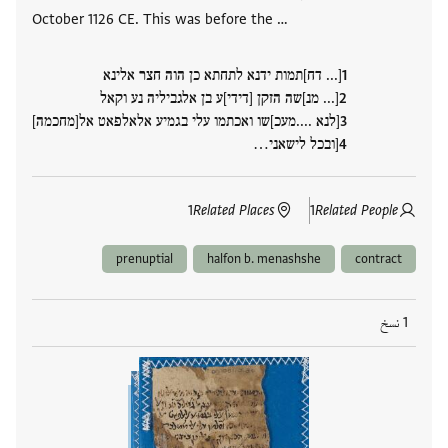
October 1126 CE. This was before the …
[... דח]תמות ידנא לתחתא כן הוה חצר אלינא
[... מנ]שה הזקן [דידי]ע בן אלגביליה נע וקאל
[לנא ....מעכ]שו ואכתמו עלי בגמיע אלאלפאט אל[מחכמה]
[ובכל לישאני…
1
Related Places
1
Related People
prenuptial
halfon b. menashshe
contract
1 نسخ