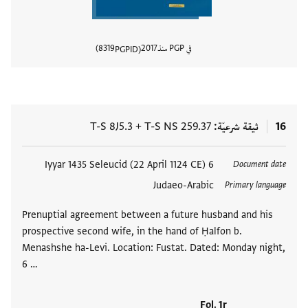
في PGP منذ
2017
8319
PGPID
عرض تفا
16
ثيقة شرعيّة
T-S NS 259.37
+
T-S 8J5.3
العلامات
6 Iyyar 1435 Seleucid (22 April 1124 CE)
Document date
Judaeo-Arabic
Primary language
Prenuptial agreement between a future husband and his
prospective second wife, in the hand of Ḥalfon b.
Menashshe ha-Levi. Location: Fustat. Dated: Monday night,
6 …
Fol. 1r