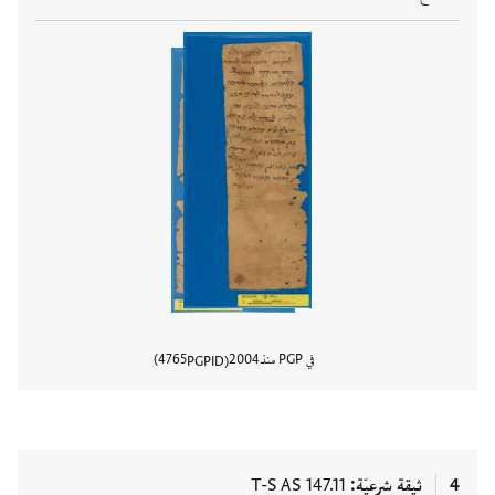
في PGP منذ
2004
4765
PGPID
عرض تفا
4
ثيقة شرعيّة
T-S AS 147.11