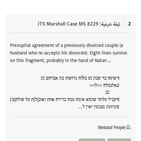
2
ثيقة شرعيّة
JTS Marshall Case MS 8229
العلامات
Prenuptial agreement of a previously divorced couple (a
husband who re-accepts his divorcée). Eight lines survive
on this fragment, probably in the hand of Natan …
ישועה בר שבת ̇נ̇ע בקיّה גרושתו בת אברהם ̇נ̇ע
אלגמלה <<ל>>
̇נ̇ב
וקביל עלוהי שתהא אימה עמה בדירה אחת ואִוכִ[ל]ת על שולחִ[נו]
וניזונת מנכסיִוִ ואין ל…
1
Related People