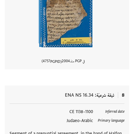
في PGP منذ
2004
4757
PGPID
عرض تفا
8
ثيقة شرعيّة
ENA NS 16.34
العلامات
1100–1138 CE
Inferred date
Judaeo-Arabic
Primary language
Segment of a prenuptial agreement, in the hand of Ḥalfon