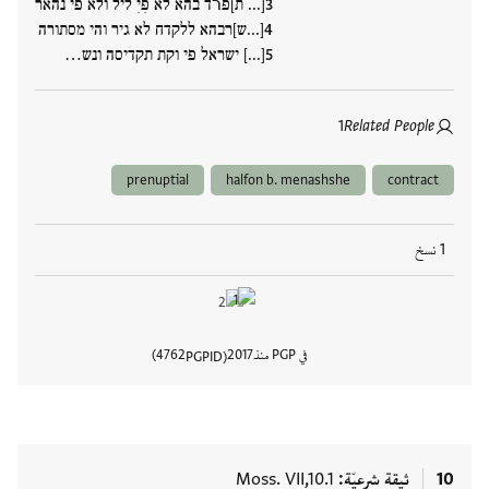
[... ת]פרّד בהא לא פִיִ ליל ולא פי נהאר
[...ש]רבהא ללקדח לא גיר והי מסתורה
[...] ישראל פי וקת תקדיסה ונש…
1
Related People
prenuptial
halfon b. menashshe
contract
1 نسخ
في PGP منذ
2017
4762
PGPID
عرض تفا
10
ثيقة شرعيّة
Moss. VII,10.1