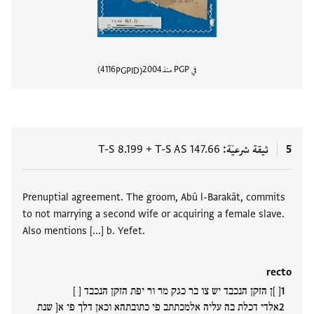
في PGP منذ
2004
4116
PGPID
عرض تفا
5
ثيقة شرعيّة
T-S AS 147.66
+
T-S 8.199
العلامات
Prenuptial agreement. The groom, Abū l-Barakāt, commits
to not marrying a second wife or acquiring a female slave.
Also mentions [...] b. Yefet.
recto
[ ]ן הזקן הנכבד יש צו בר כגק מר ור יפת הזקן הנכבד [ ]
אלדי דכלת בה עליה אלמכתתב פי כתובתהא וכאן דלך פי א[ שנת