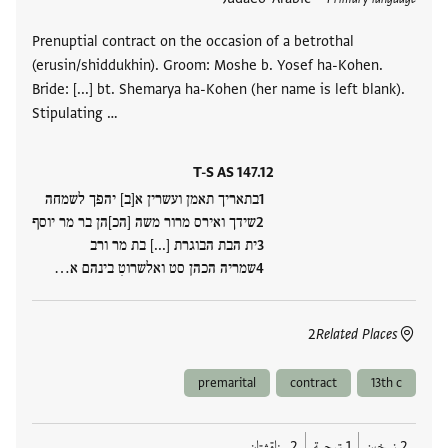
Prenuptial contract on the occasion of a betrothal
(erusin/shiddukhin). Groom: Moshe b. Yosef ha-Kohen.
Bride: [...] bt. Shemarya ha-Kohen (her name is left blank).
Stipulating …
T-S AS 147.12
בתאריך תאמן ועשרין א[ב] יהפך לשמחה
שידך ואירס מרור משה [הכ]הן בר מר יוסף
ית הבת הבוגרת [...] בת מר ורב
שמריה הכהן סט ואלשרוטִ בינהם א…
2
Related Places
premarital
contract
13th c
2 نسخين
1 ترجمة
2 مناقشتان