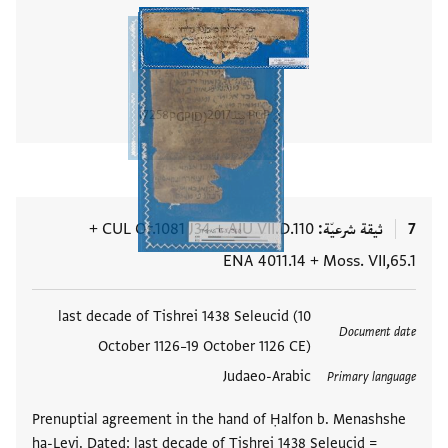
في PGP منذ
2017
7258
PGPID
عرض تفا
7
ثيقة شرعيّة
AIU VII.D.110
+
CUL Or.1081 J34
+
ENA 4011.14
+
Moss. VII,65.1
العلامات
last decade of Tishrei 1438 Seleucid (10
Document date
October 1126–19 October 1126 CE)
Judaeo-Arabic
Primary language
Prenuptial agreement in the hand of Ḥalfon b. Menashshe
ha-Levi. Dated: last decade of Tishrei 1438 Seleucid =