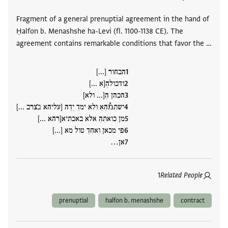
Fragment of a general prenuptial agreement in the hand of
Ḥalfon b. Menashshe ha-Levi (fl. 1100-1138 CE). The
agreement contains remarkable conditions that favor the …
הבחור [...]
ודכולהִ[א ...]
הכהן הִ[... ולא]
ישתמُהִאִ ולא ימדִ יִדִה [עליהא ב̇צרב ...]
מן כואתִהִ אלא באכתיא[רהא ...]
פי מכאן ואחִדִ טול מא [...]
אן…
1
Related People
prenuptial
halfon b. menashshe
contract