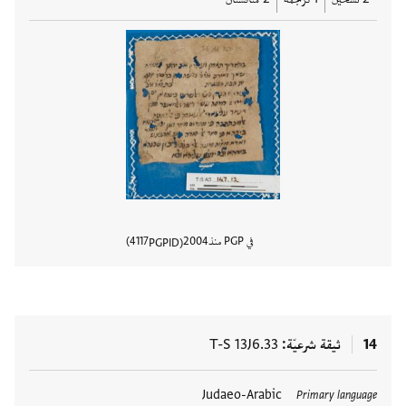
في PGP منذ
2004
4117
PGPID
عرض تفا
14
ثيقة شرعيّة
T-S 13J6.33
العلامات
Judaeo-Arabic
Primary language