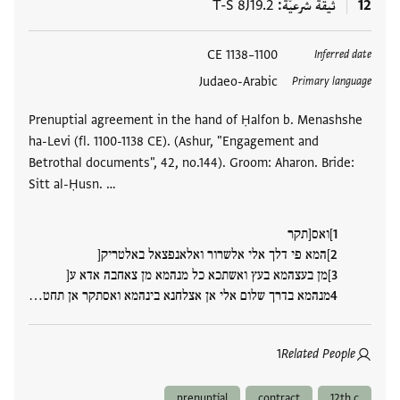
12
ثيقة شرعيّة
T-S 8J19.2
العلامات
1100–1138 CE
Inferred date
Judaeo-Arabic
Primary language
Prenuptial agreement in the hand of Ḥalfon b. Menashshe
ha-Levi (fl. 1100-1138 CE). (Ashur, "Engagement and
Betrothal documents", 42, no.144). Groom: Aharon. Bride:
Sitt al-Ḥusn. …
]ואס[תקר
]המא פי דלך אלי אלשרור ואלאנפצאל באלטריק[
]מן בעצהמא בעץ ואשתכא כל מנהמא מן צאחבה אדא ע[
מנהמא בדרך שלום אלי אן אצלחנא בינהמא ואסתקר אן תחט…
1
Related People
prenuptial
contract
12th c