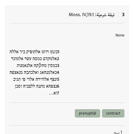
3
ثيقة شرعيّة
Moss. IV,19.1
العلامات
None
בש̇מ רח̇מ אלתופיק ביד אללה
אלמקדם כמסה עשר אלמוכר
כמסין מחקّקה אלנאמנות
כאלמנהאג ואלכתבה מנאצפה
ונצף אלדוירה אלדי פי תִגיב
נצפהא מתנה ללצביה וסכן
וא…
prenuptial
contract
1 نسخ