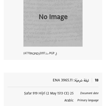
No Image
في PGP منذ
2017
4770
PGPID
عرض تفا
18
ثيقة شرعيّة
ENA 3965.11
العلامات
25 Ṣafar 919 Hijrī (2 May 1513 CE)
Document date
Arabic
Primary language