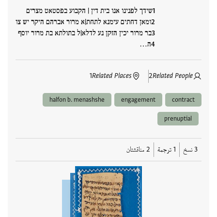
שידך לפנינו אנו בית דין | הקבוע בפסטאט מצרים
ומאן דחתים עימנא לתחת|א מרור אברהם היקר יש צו
בר מרור יכין הזקן נע לדלא|ל בתולתא בת מרור יוסף
ה…
1
Related Places
2
Related People
halfon b. menashshe
engagement
contract
prenuptial
3 نسخ
1 ترجمة
2 مناقشتان