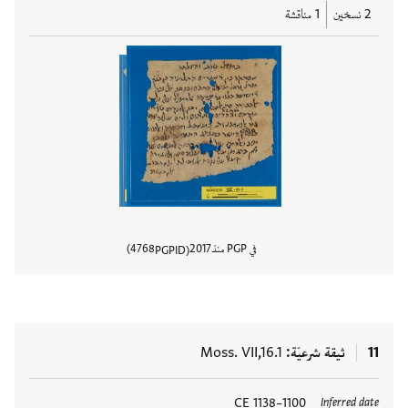
2 نسخين
1 مناقشة
في PGP منذ
2017
4768
PGPID
عرض تفا
11
ثيقة شرعيّة
Moss. VII,16.1
العلامات
1100–1138 CE
Inferred date