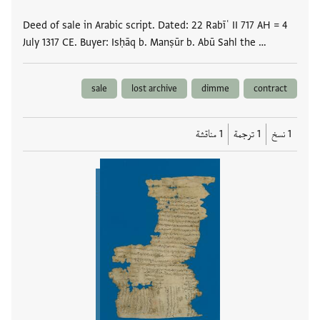
Deed of sale in Arabic script. Dated: 22 Rabīʿ II 717 AH = 4
July 1317 CE. Buyer: Isḥāq b. Manṣūr b. Abū Sahl the …
sale
lost archive
dimme
contract
1 نسخ
1 ترجمة
1 مناقشة