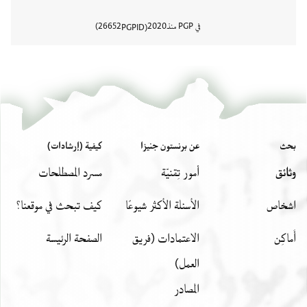
في PGP منذ
2020
26652
PGPID
عرض تفا
بحث
عن برنستون جنيزا
كيفية (إرشادات)
وثائق
أمور تِقنيّة
مسرد المصطلحات
اشخاص
الأسئلة الأكثر شيوعًا
كيف تبحث في موقعنا؟
أَماكِن
الاعتمادات (فريق
الصفحة الرئيسة
العمل)
المصادر