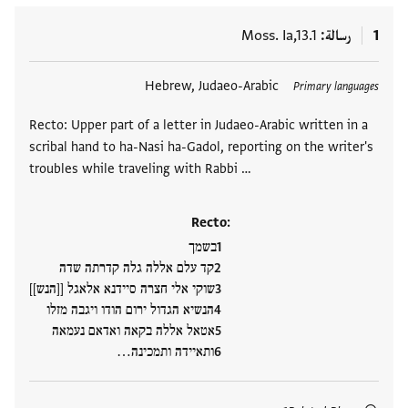
1
رسالة
Moss. Ia,13.1
العلامات
Hebrew, Judaeo-Arabic
Primary languages
Recto: Upper part of a letter in Judaeo-Arabic written in a
scribal hand to ha-Nasi ha-Gadol, reporting on the writer's
troubles while traveling with Rabbi …
Recto:
בשמך
קד עלם אללה גלה קדרתה שדה
שוקי אלי חצרה סיידנא אלאגל [[הנש]]
הנשיא הגדול ירום הודו ויגבה מזלו
אטאל אללה בקאה ואדאם נעמאה
ותאיידה ותמכינה…