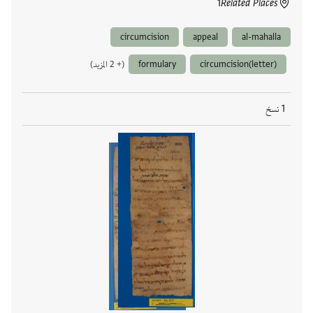
1
Related Places
circumcision
appeal
al-mahalla
circumcision(letter)
formulary
(+ 2 المزيد)
1 نسخ