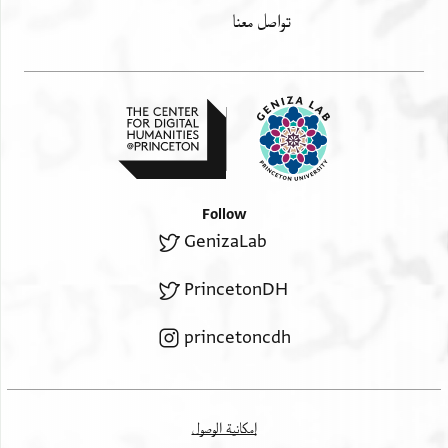
تواصل معنا
Follow
GenizaLab
PrincetonDH
princetoncdh
إمكانية الوصول