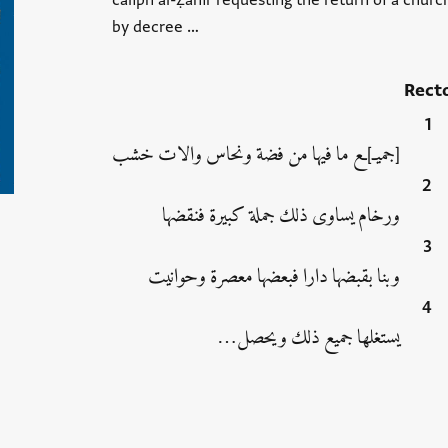
caliph al-Ẓāhir requesting the return of a chur
by decree …
Rect
[جميـ]ـع ما فيها من فضة ونحاس والات خشب
ورخام يساوى ذلك جملة كبيرة فنقضها
وبنا بقبضها دارا فبعضها معصرة وحوانيت
يستغلها جميع ذلك ويحصل…