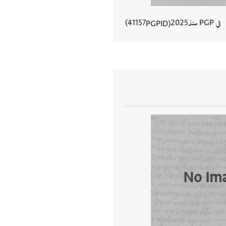
في PGP منذ
2025
41157
PGPID
عرض تفاصيل المستند
No Im