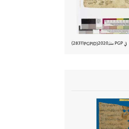
في PGP منذ
2020
28311
PGPID
عرض تفاصيل المستند