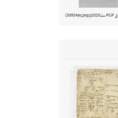
في PGP منذ
2020
30954
PGPID
عرض تفاصيل المستند