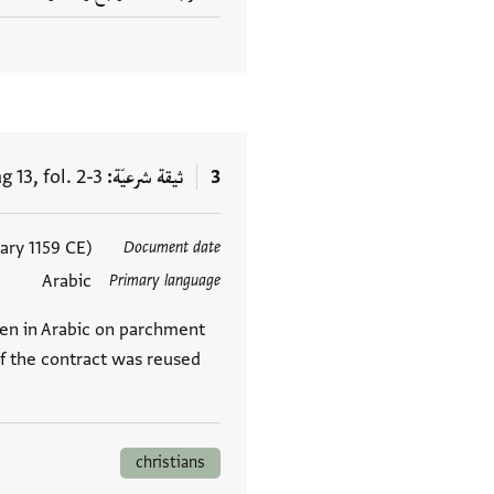
3
ثيقة شرعيّة
 13, fol. 2-3
ary 1159 CE)
Document date
العلامات
Arabic
Primary language
ten in Arabic on parchment
 the contract was reused
christians