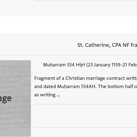
St. Catherine, CPA NF frag
Muḥarram 554 Hijrī (23 January 1159–21 Feb
Fragment of a Christian marriage contract writ
and dated Muḥarram 554AH. The bottom half of
as writing …
age