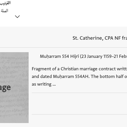
الترتي
St. Catherine, CPA NF frag
Muḥarram 554 Hijrī (23 January 1159–21 Feb
Fragment of a Christian marriage contract writ
and dated Muḥarram 554AH. The bottom half of
as writing …
age