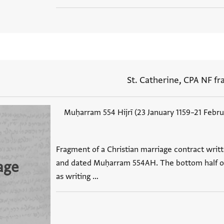
St. Catherine, CPA NF frag
Muḥarram 554 Hijrī (23 January 1159–21 Febru
Fragment of a Christian marriage contract writ
and dated Muḥarram 554AH. The bottom half of
age
as writing …