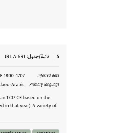
5
قائمة/جدول
JRL A 691
1707–1800 CE
Inferred date
العلامات
daeo-Arabic
Primary language
han 1707 CE based on the
 in that year). A variety of