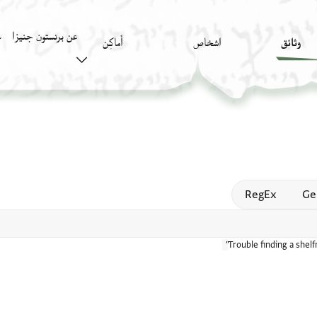
عن برنستون جنيزا
وثائق
اشخاص
أَماكِن
ك
Open
RegEx
Ge
Trouble finding a shel