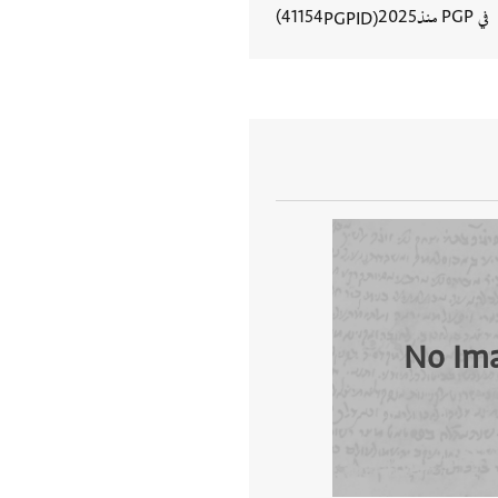
في PGP منذ
2025
41154
PGPID
عرض تفاصيل المستند
No Im