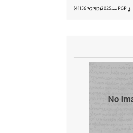
في PGP منذ
2025
41156
PGPID
عرض تفاصيل المستند
No Im