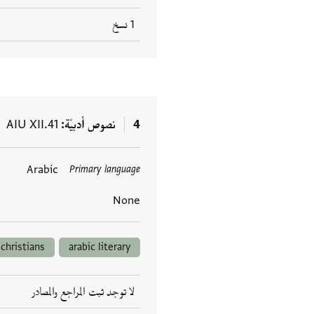
1 نسخ
4
نصوص أدبيّة
AIU XII.41
Arabic
Primary language
العلامات
None
christians
arabic literary
لا توجد ثبت المراجع والمصادر