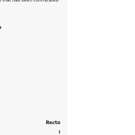
ch that had been confiscated
o
Recto