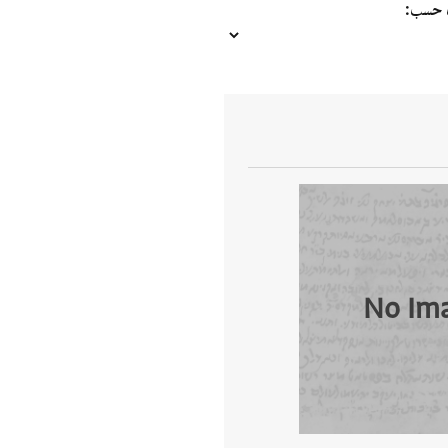
ب حسب
No Im