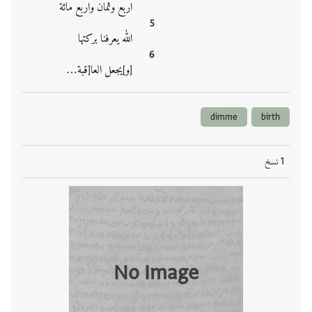
اربع وثمان واربع مائة
الله يعرفنا بركتها
[و]يجعل العا[قبة…
dimme
birth
1 نسخ
No Image