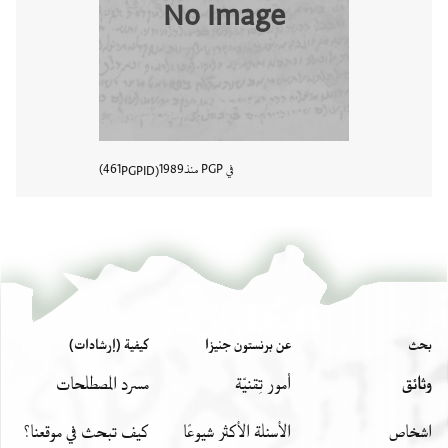
No Image
في PGP منذ
1989
461
PGPID
عرض تفا
بحث
عن برنستون جنيزا
كيفية (إرشادات)
وثائق
أمور تِقنيّة
مسرد المصطلحات
اشخاص
الأسئلة الأكثر شيوعًا
كيف تبحث في موقعنا؟