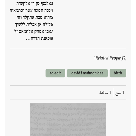
אלנצף מן די אלקעדה
סנה תסעה עשר וסתמאיה
והוא טבת אתקלד והי
לילה אן אבלית ללשיך
אבי אסחק אלחמאם זל
וכאנת הדרת…
1
Related People
to edit
david i maimonides
birth
1 نسخ
1 مناقشة