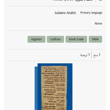
العلامات
Judaeo-Arabic
Primary language
None
register
codices
book trade
bible
1 نسخ
1 ترجمة