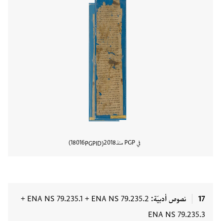
في PGP منذ
2018
18016
PGPID
عرض تفا
17
نصوص أدبيّة
ENA NS 79.235.2
+
ENA NS 79.235.1
+
ENA NS 79.235.3