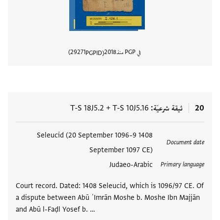
في PGP منذ
2018
29271
PGPID
عرض تفا
20
ثيقة شرعيّة
T-S 10J5.16
+
T-S 18J5.2
العلامات
1408 Seleucid (20 September 1096–9
Document date
September 1097 CE)
Judaeo-Arabic
Primary language
Court record. Dated: 1408 Seleucid, which is 1096/97 CE. Of
a dispute between Abū ʿImrān Moshe b. Moshe Ibn Majjān
and Abū l-Faḍl Yosef b. …