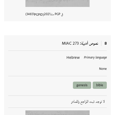
في PGP منذ
2021
34651
PGPID
عرض تفا
8
نصوص أدبيّة
MIAC 273
العلامات
Hebrew
Primary language
None
genesis
bible
لا توجد ثبت المراجع والمصادر