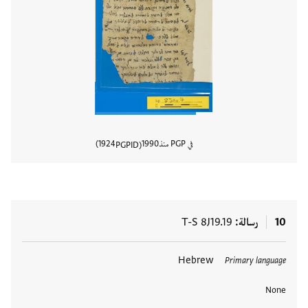
في PGP منذ
1990
1924
PGPID
عرض تفا
10
رسالة
T-S 8J19.19
العلامات
Hebrew
Primary language
None