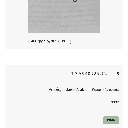
في PGP منذ
2021
34662
PGPID
عرض تفا
3
رسالة
T-S AS 40.285
العلامات
Arabic, Judaeo-Arabic
Primary languages
None
bible