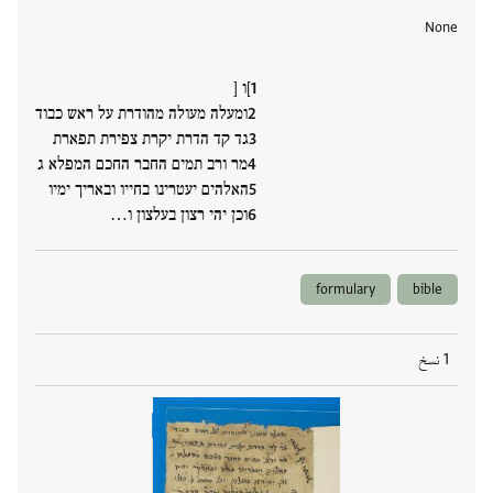
None
]ו [
ומעלה מעולה מהודרת על ראש כבוד
גד קד הדרת יקרת צפירת תפארת
מר ורב תמים החבר החכם המפלא ג
האלהים יעטרינו בחייו ובאריך ימיו
וכן יהי רצון בעלצון ו…
formulary
bible
1 نسخ