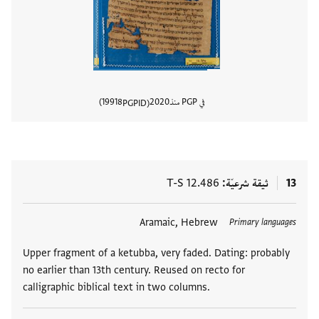
في PGP منذ
2020
19918
PGPID
عرض تفا
13
ثيقة شرعيّة
T-S 12.486
العلامات
Aramaic, Hebrew
Primary languages
Upper fragment of a ketubba, very faded. Dating: probably
no earlier than 13th century. Reused on recto for
calligraphic biblical text in two columns.