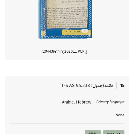
في PGP منذ
2020
20443
PGPID
عرض تفا
15
قائمة/جدول
T-S AS 95.238
العلامات
Arabic, Hebrew
Primary languages
None