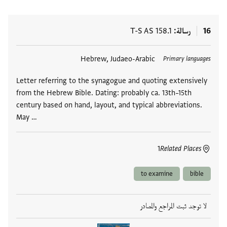
16
رسالة
T-S AS 158.1
العلامات
Hebrew, Judaeo-Arabic
Primary languages
Letter referring to the synagogue and quoting extensively
from the Hebrew Bible. Dating: probably ca. 13th–15th
century based on hand, layout, and typical abbreviations.
May …
1
Related Places
to examine
bible
لا توجد ثبت المراجع والمصادر