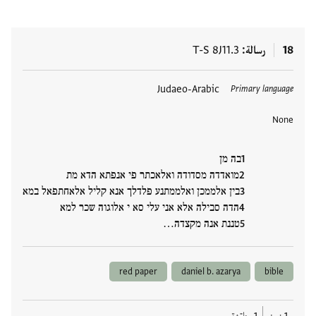
18
رسالة
T-S 8J11.3
العلامات
Judaeo-Arabic
Primary language
None
בה מן
מואדדה מסדודה ואלאכתר פי אנפתא הדא מת
בין אלממכן ואלממתנע פלדלך אנא קליל אלאחתפאל במא
הדה סבילה אלא אני עלי סא י אלוגוה שכר למא
טננת אנה מקצדה…
red paper
daniel b. azarya
bible