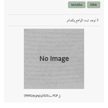
ketubba
bible
لا توجد ثبت المراجع والمصادر
No Image
في PGP منذ
2020
19992
PGPID
عرض تفا