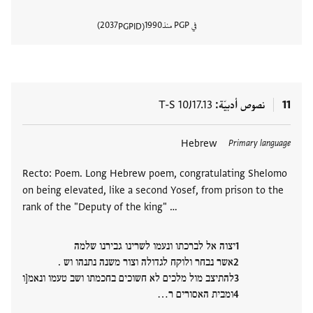
في PGP منذ
1990
2037
PGPID
عرض تفا
11
نصوص أدبيّة
T-S 10J17.13
العلامات
Hebrew
Primary language
Recto: Poem. Long Hebrew poem, congratulating Shelomo
on being elevated, like a second Yosef, from prison to the
rank of the "Deputy of the king" …
יצוה אל לברכתו ונעמו לשרינו גבירנו שלמה
אשר נבחר ולוקח לגדולה וצור משנה נתנהו וש .
להתיצב מול מלכים לא חשוכים בחכמתו ושב טעמו ונאמ[ו
ומבית האסורים ר…