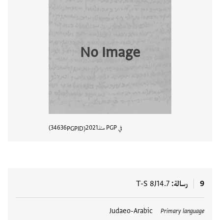
No Image
في PGP منذ
2021
34636
PGPID
عرض تفا
9
رسالة
T-S 8J14.7
العلامات
Judaeo-Arabic
Primary language