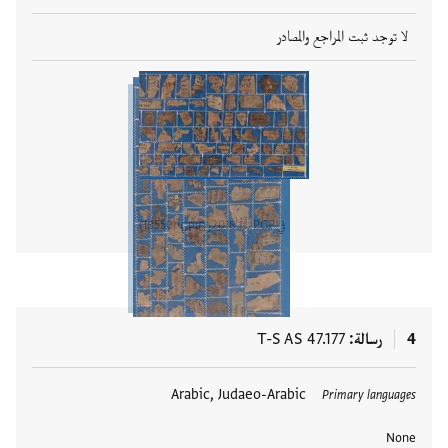
لا توجد ثبت المراجع والمصادر
في PGP منذ
2018
18550
PGPID
عرض تفا
4
رسالة
T-S AS 47.177
العلامات
Arabic, Judaeo-Arabic
Primary languages
None