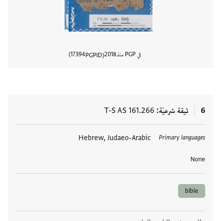
في PGP منذ
2018
17394
PGPID
عرض تفا
6
ثيقة شرعيّة
T-S AS 161.266
العلامات
Hebrew, Judaeo-Arabic
Primary languages
None
bible