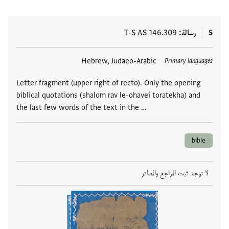
5
رسالة
T-S AS 146.309
العلامات
Hebrew, Judaeo-Arabic
Primary languages
Letter fragment (upper right of recto). Only the opening
biblical quotations (shalom rav le-ohavei toratekha) and
the last few words of the text in the …
bible
لا توجد ثبت المراجع والمصادر