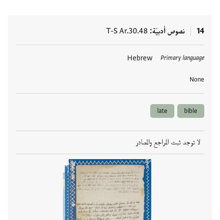
14
نصوص أدبيّة
T-S Ar.30.48
العلامات
Hebrew
Primary language
None
late
bible
لا توجد ثبت المراجع والمصادر