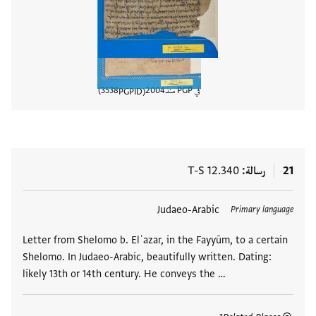
في PGP منذ
2004
3538
PGPID
عرض تفا
21
رسالة
T-S 12.340
العلامات
Judaeo-Arabic
Primary language
Letter from Shelomo b. Elʿazar, in the Fayyūm, to a certain
Shelomo. In Judaeo-Arabic, beautifully written. Dating:
likely 13th or 14th century. He conveys the …