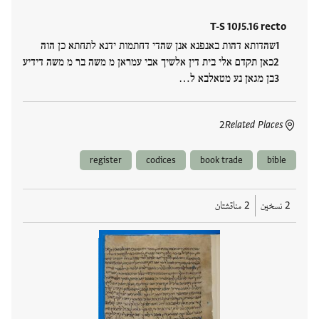
T-S 10J5.16 recto
שהדותא דהות באנפנא אנן שהדי דחתמות ידנא לתחתא כן הוה
כאן תקדם אלי בית דין אלשיך אבי עמראן מ משה בר מ משה דידיע
בן מגאן נע מטאלבא ל…
2
Related Places
register
codices
book trade
bible
2 نسخين
2 مناقشتان