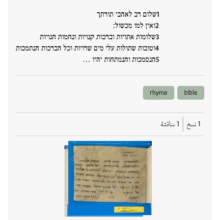
שלום רב לאהבי תורתך
ואין למו מכשול:
שלומות אתויות וברכות קנויות ונחמות חנויות
וטובות שתולות עלי מים שרויות וכל הברכות הנתמכות
הנסמכות והנמתחות יהיו …
rhyme
bible
1 نسخ
1 مناقشة