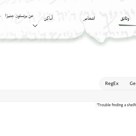
عن برنستون جنيزا
وثائق
اشخاص
أَماكِن
ك
Open
RegEx
Ge
Trouble finding a shel