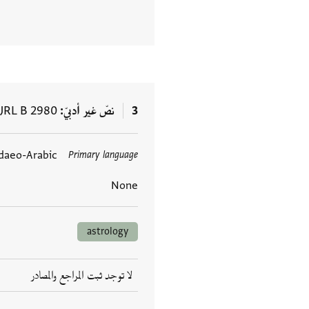
3
نصّ غير أدبيّ
JRL B 2980
daeo-Arabic
Primary language
العلامات
None
astrology
لا توجد ثبت المراجع والمصادر