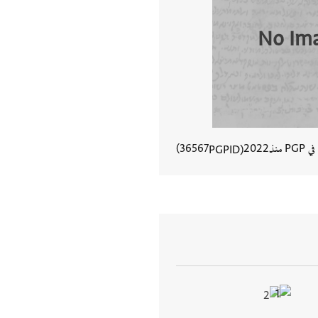
No Im
في PGP منذ
2022
36567
PGPID
عرض تفاصيل المستند