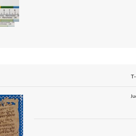
T-
Ju