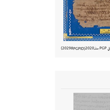
في PGP منذ
2020
20298
PGPID
عرض تفاصيل المستند