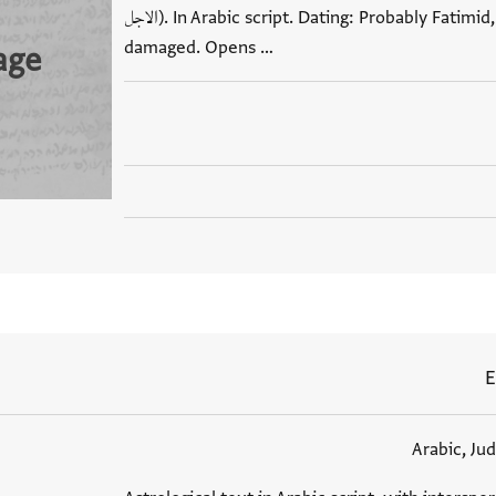
الاجل). In Arabic script. Dating: Probably Fatimid, 11th or 12th century. Quite
damaged. Opens …
age
E
Arabic, Ju