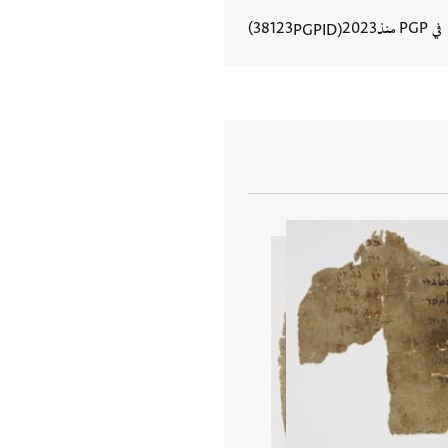
في PGP منذ
2023
38123
PGPID
عرض تفاصيل المستند