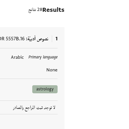
Results
28 نتائج
1
نصوص أدبيّة
OR 5557B.16
Arabic
Primary language
العلامات
None
astrology
لا توجد ثبت المراجع والمصادر