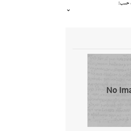
ب حسب
No Im