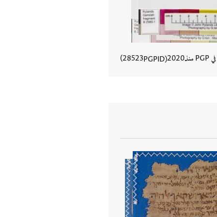
في PGP منذ
2020
28523
PGPID
عرض تفاصيل المستند