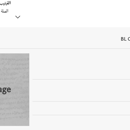
الترتي
BL 
age