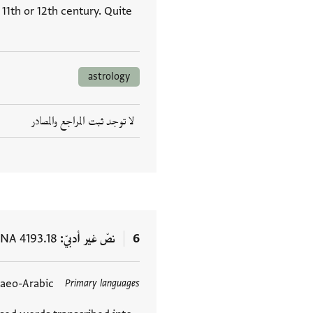
astrology
لا توجد ثبت المراجع والمصادر
6
نصّ غير أدبيّ
NA 4193.18
daeo-Arabic
Primary languages
العلامات