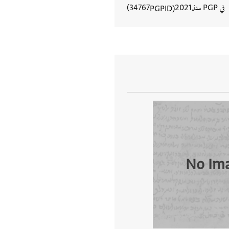
في PGP منذ
2021
34767
PGPID
عرض تفاصيل المستند
No Im