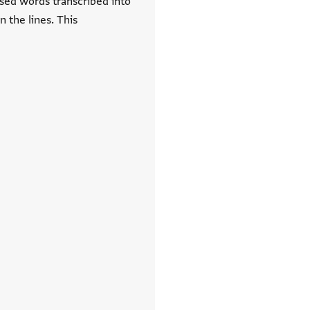
ersed words transcribed into
 the lines. This