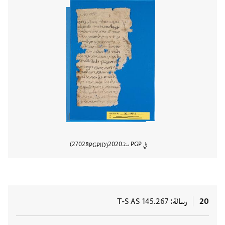
في PGP منذ
2020
27028
PGPID
عرض تفا
20
رسالة
T-S AS 145.267