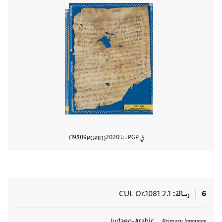
في PGP منذ
2020
19809
PGPID
عرض تفا
6
رسالة
CUL Or.1081 2.1
العلامات
Judaeo-Arabic
Primary language