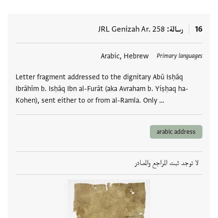
16
رسالة
JRL Genizah Ar. 258
العلامات
Arabic, Hebrew
Primary languages
Letter fragment addressed to the dignitary Abū Isḥāq
Ibrāhīm b. Isḥāq Ibn al-Furāt (aka Avraham b. Yiṣḥaq ha-
Kohen), sent either to or from al-Ramla. Only …
arabic address
لا توجد ثبت المراجع والمصادر