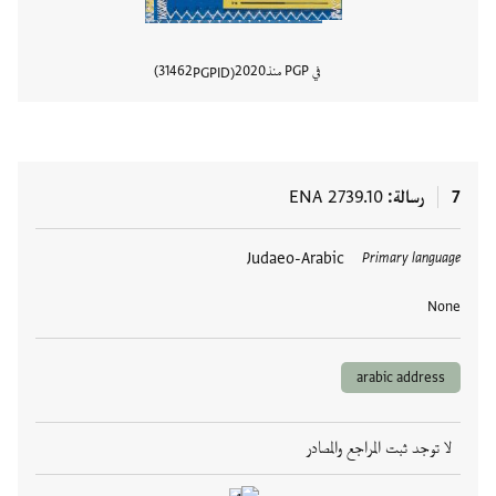
في PGP منذ
2020
31462
PGPID
عرض تفا
7
رسالة
ENA 2739.10
العلامات
Judaeo-Arabic
Primary language
None
arabic address
لا توجد ثبت المراجع والمصادر