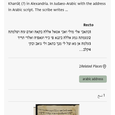
Kharrāṭ (?) in Alexandria. In Judaeo-Arabic with the address
in Arabic script. The scribe writes …
Recto
כתאבי אלי מולי ואכי אטאל אללה בקאה ואדם עזה ושלמתה
ונעמתה גמע אללה ביננא פי כיר ועאפיה ואלדי תריד
עלמה אן מא וצל לי מנך כתאב ולי גואב ובקי
קלב…
2
Related Places
arabic address
1 نسخ