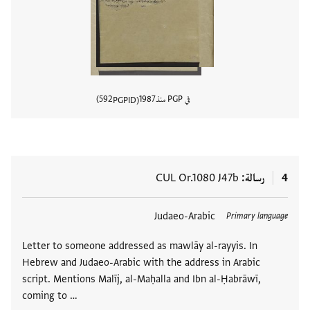
في PGP منذ
1987
592
PGPID
عرض تفا
4
رسالة
CUL Or.1080 J47b
العلامات
Judaeo-Arabic
Primary language
Letter to someone addressed as mawlāy al-rayyis. In
Hebrew and Judaeo-Arabic with the address in Arabic
script. Mentions Malīj, al-Maḥalla and Ibn al-Ḥabrāwī,
coming to …