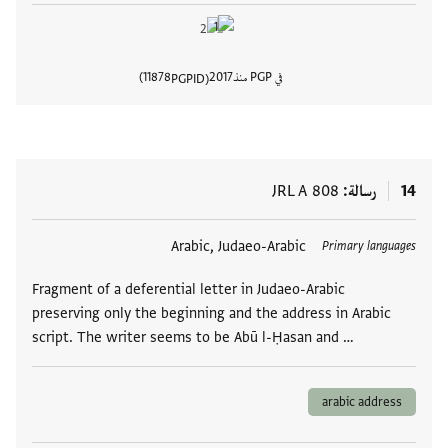
في PGP منذ
2017
11878
PGPID
عرض تفا
14
رسالة
JRL A 808
العلامات
Arabic, Judaeo-Arabic
Primary languages
Fragment of a deferential letter in Judaeo-Arabic
preserving only the beginning and the address in Arabic
script. The writer seems to be Abū l-Ḥasan and …
arabic address