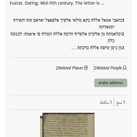
Fustat. Dating: Mid-11th century. The letter is …
כתאבי אטאל אללה בקא מולאי אלשיך אלפאצל ואדאם עזה ותאידה
וסעאדתה
וסלאמתה מן אלקדס אלשריף חרסה אללה ועמרה פי איאמה: לכמסה
כלת
מן ניסן ערפה אללה ברכתה …
2
Related Places
2
Related People
arabic address
1 نسخ
1 مناقشة