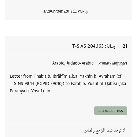
في PGP منذ
2018
17296
PGPID
عرض تفا
21
رسالة
T-S AS 204.163
العلامات
Arabic, Judaeo-Arabic
Primary languages
Letter from Thabit b. Ibrāhīm a.k.a. Yakhin b. Avraham (cf.
T-S NS 98.14 (PGPID 39010)) to Faraḥ b. Yūsuf al-Qābisī (aka
Peraḥya b. Yosef). In …
arabic address
لا توجد ثبت المراجع والمصادر