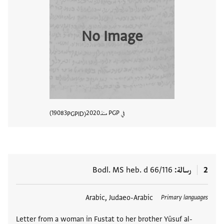
No Image
في PGP منذ
2020
19083
PGPID
عرض تفا
2
رسالة
Bodl. MS heb. d 66/116
العلامات
Arabic, Judaeo-Arabic
Primary languages
Letter from a woman in Fustat to her brother Yūsuf al-