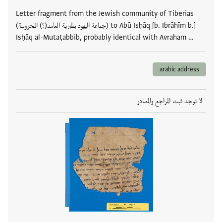
Letter fragment from the Jewish community of Tiberias
(جماعة اليهود بطبرية العامد(؟) المحروسة) to Abū Isḥāq [b. Ibrāhīm b.]
Isḥāq al-Mutaṭabbib, probably identical with Avraham …
arabic address
لا توجد ثبت المراجع والمصادر