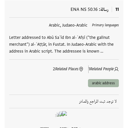
11
رسالة
ENA NS 50.16
العلامات
Arabic, Judaeo-Arabic
Primary languages
Letter addressed to Abū Saʿīd Ibn al-ʿAfṣī ("the gallnut
merchant") al-ʿAṭṭār, in Fustat. In Judaeo-Arabic with the
address in Arabic script. The addressee is known …
2
Related Places
1
Related People
arabic address
لا توجد ثبت المراجع والمصادر