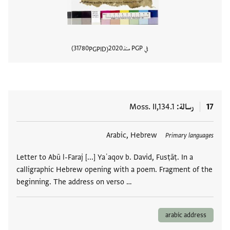
في PGP منذ
2020
31780
PGPID
عرض تفا
17
رسالة
Moss. II,134.1
العلامات
Arabic, Hebrew
Primary languages
Letter to Abū l-Faraj [...] Yaʿaqov b. David, Fusṭāṭ. In a
calligraphic Hebrew opening with a poem. Fragment of the
beginning. The address on verso …
arabic address