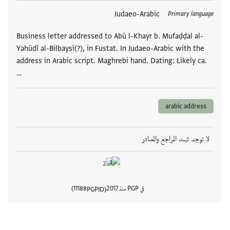
العلامات
Judaeo-Arabic
Primary language
Business letter addressed to Abū l-Khayr b. Mufaḍḍal al-
Yahūdī al-Bilbaysī(?), in Fustat. In Judaeo-Arabic with the
address in Arabic script. Maghrebi hand. Dating: Likely ca.
…
arabic address
لا توجد ثبت المراجع والمصادر
في PGP منذ
2017
11188
PGPID
عرض تفا