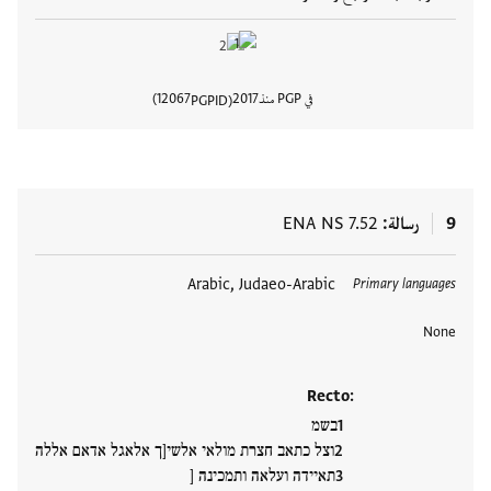
في PGP منذ
2017
12067
PGPID
عرض تفا
9
رسالة
ENA NS 7.52
العلامات
Arabic, Judaeo-Arabic
Primary languages
None
Recto:
בשמ
וצל כתאב חצרת מולאי אלשי[ך אלאגל אדאם אללה
תאיידה ועלאה ותמכינה [