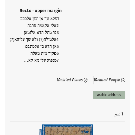
Recto - upper margin
פלא שך אן יכון אלסבב
אלי אקאמה פתנה
פי מתל הדא אלזמאן
אלמילה(?) ולא שך עליהא(?)
אן הדא בן אלמונגם
פקיר מית מאלה
מנפוע עלי מא קא…
1
Related Places
1
Related People
arabic address
1 نسخ