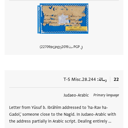
في PGP منذ
2019
22709
PGPID
عرض تفا
22
رسالة
T-S Misc.28.244
العلامات
Judaeo-Arabic
Primary language
Letter from Yūsuf b. Ibrāhīm addressed to 'ha-Rav ha-
Gadol,' someone close to the Nagid. In Judaeo-Arabic with
the address partially in Arabic script. Dealing entirely …