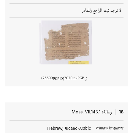
لا توجد ثبت المراجع والمصادر
في PGP منذ
2020
26699
PGPID
عرض تفا
18
رسالة
Moss. VII,143.1
العلامات
Hebrew, Judaeo-Arabic
Primary languages