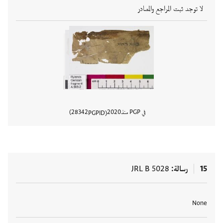
لا توجد ثبت المراجع والمصادر
في PGP منذ
2020
28342
PGPID
عرض تفا
15
رسالة
JRL B 5028
العلامات
None