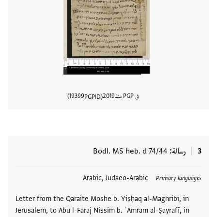
في PGP منذ
2019
19399
PGPID
عرض تفا
3
رسالة
Bodl. MS heb. d 74/44
العلامات
Arabic, Judaeo-Arabic
Primary languages
Letter from the Qaraite Moshe b. Yiṣḥaq al-Maghribī, in
Jerusalem, to Abu l-Faraj Nissim b. ʿAmram al-Ṣayrafī, in