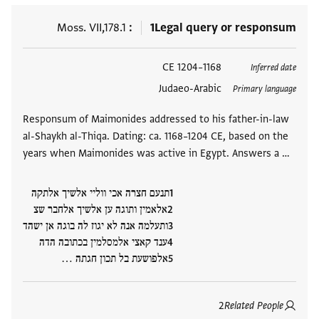
Moss. VII,178.1
1
Legal query or responsum
العلامات
1168–1204 CE
Inferred date
Judaeo-Arabic
Primary language
Responsum of Maimonides addressed to his father-in-law
al-Shaykh al-Thiqa. Dating: ca. 1168–1204 CE, based on the
years when Maimonides was active in Egypt. Answers a …
תנעם חצרה אכי ווליי אלשיך אלתקה
אלאמין ותוגה ען אלשיך אלחבר שצ
ותעלמה אנה לא יגוז לה בוגה אן ישהד
ענד קאצי אלמסלמין בכתובה הדה
אלפושעת בל תכון חגתה …
2
Related People