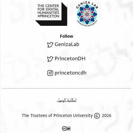
Follow
GenizaLab
PrincetonDH
princetoncdh
إمكانية الوصول
2026 The Trustees of Princeton University