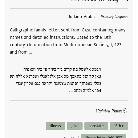
العلامات
Judaeo-Arabic
Primary language
Calligraphic family letter, sent from Giza, containing many
names and detailed instructions. Dated to the 13th
century. (Information from Mediterranean Society, I, 423,
and from …
יגמע אלשמל בה קריב גיר בעיד פי כיר ועאפיה
אן קד וצל כתאבך מע אבן אלגלאגלי ושכרנא אללה תע
עלי עאפיתך ופהמת מצמונה וקראה נגם אלדין ענדי
פי אלגיזה וכתב…
1
Related Places
illness
giza
apostate
13th c