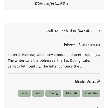
في PGP منذ
1989
2769
PGPID
عرض تفا
2
رسالة
Bodl. MS heb. d 80/44
العلامات
Hebrew
Primary language
Letter In Hebrew, with many errors and phonetic spellings.
The writer calls the addressee 'the Sar.' Dating: Late,
perhaps 16th century. The letter concerns the …
3
Related Places
sinai
salt
mining
late heb
apostate