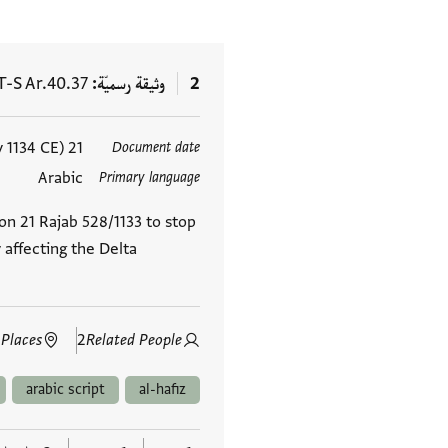
2
وثيقة رسميّة
T-S Ar.40.37
21 Rajab 528 Hijrī (17 May 1134 CE)
Document date
العلامات
Arabic
Primary language
on 21 Rajab 528/1133 to stop
affecting the Delta
 Places
2
Related People
arabic script
al-hafiz