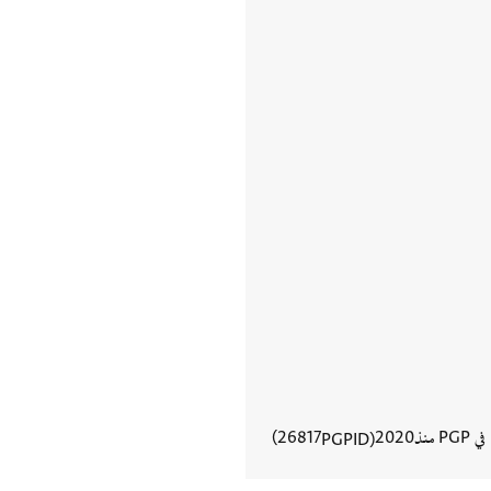
في PGP منذ
2020
26817
PGPID
عرض تفاصيل المستند