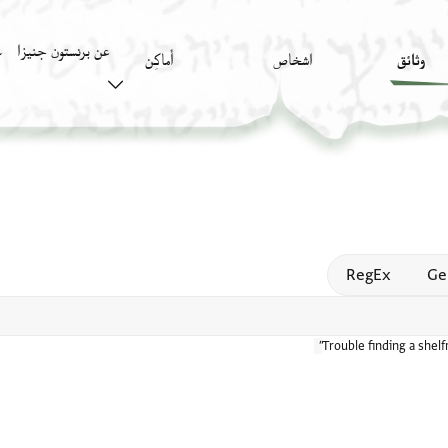
عن برنستون جنيزا
وثائق
اشخاص
أَماكِن
ك
Open
RegEx
Ge
Trouble finding a shel