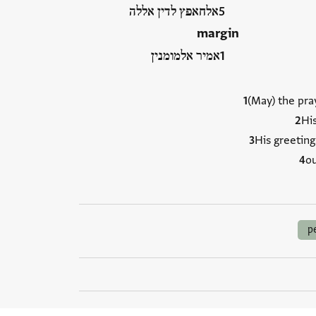
אלחאפץ לדין אללה
margin
אמיר אלמומנין
(May) the pra
Hi
His greeting
ou
p