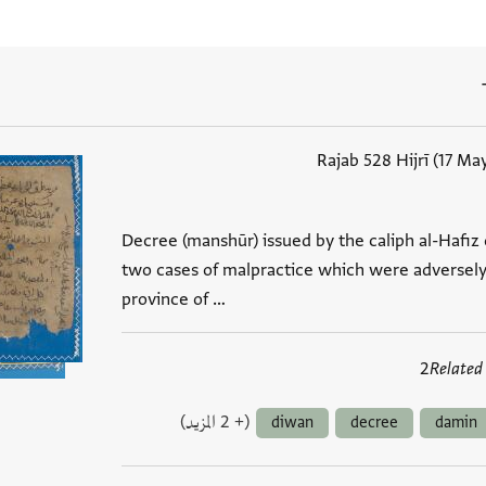
Decree (manshūr) issued by the caliph al-Hafiz 
two cases of malpractice which were adversely 
province of …
2
Related
(+ 2 المزيد)
diwan
decree
damin