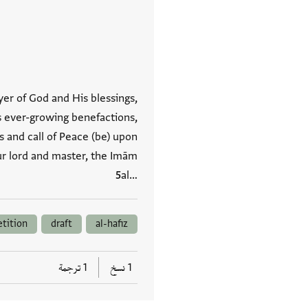
yer of God and His blessings,
s ever-growing benefactions,
s and call of Peace (be) upon
r lord and master, the Imām
al…
etition
draft
al-hafiz
1 نسخ
1 ترجمة