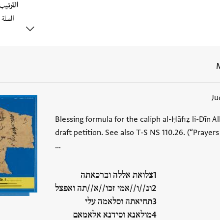
الترتي
M
Ju
Blessing formula for the caliph al-Ḥāfiẓ li-Dīn Al
draft petition. See also T-S NS 110.26. (“Prayer
…
צלואת אללה וברכאתה
ונ//ו//אמי זכו//א//תה ואפצל
תחיאתה וסלאמה עלי
מולאנא וסידנא אלאמאם