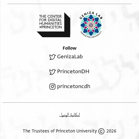
Follow
GenizaLab
PrincetonDH
princetoncdh
إمكانية الوصول
2026 The Trustees of Princeton University