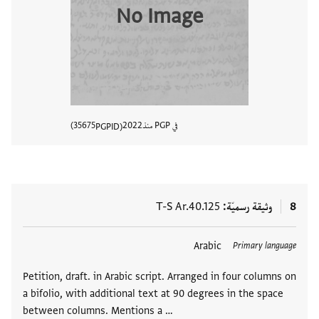
No Image
في PGP منذ
2022
35675
PGPID
عرض تفا
8
وثيقة رسميّة
T-S Ar.40.125
العلامات
Arabic
Primary language
Petition, draft. in Arabic script. Arranged in four columns on
a bifolio, with additional text at 90 degrees in the space
between columns. Mentions a …