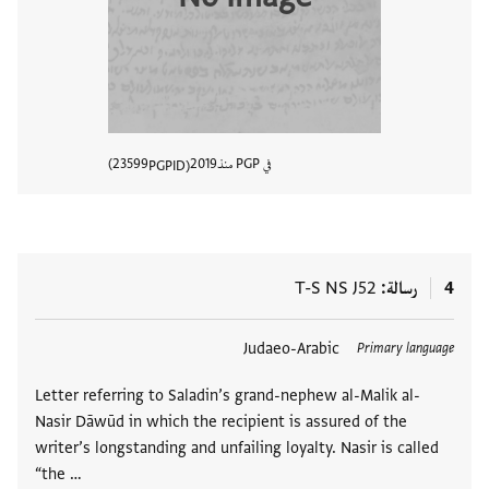
في PGP منذ
2019
23599
PGPID
عرض تفا
4
رسالة
T-S NS J52
العلامات
Judaeo-Arabic
Primary language
Letter referring to Saladin’s grand-nephew al-Malik al-
Nasir Dāwūd in which the recipient is assured of the
writer’s longstanding and unfailing loyalty. Nasir is called
“the …