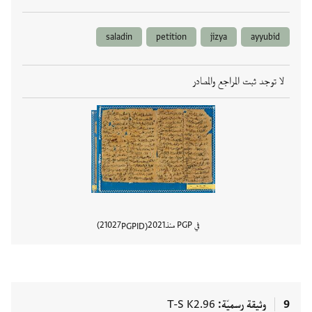
saladin
petition
jizya
ayyubid
لا توجد ثبت المراجع والمصادر
في PGP منذ
2021
21027
PGPID
عرض تفا
9
وثيقة رسميّة
T-S K2.96