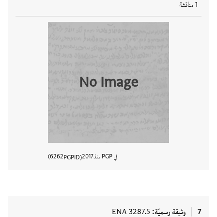
1 مناقشة
No Image
في PGP منذ
2017
6262
PGPID
عرض تفا
7
وثيقة رسميّة
ENA 3287.5