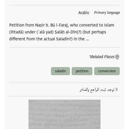
العلامات
Arabic
Primary language
Petition from Naṣir b. Bū l-Faraj, who converted to Islam
(ihtadā) under (ʿalā yad) Ṣalāḥ al-Dīn(?) (but perhaps
different from the actual Saladin?) in the …
1
Related Places
saladin
petition
conversion
لا توجد ثبت المراجع والمصادر