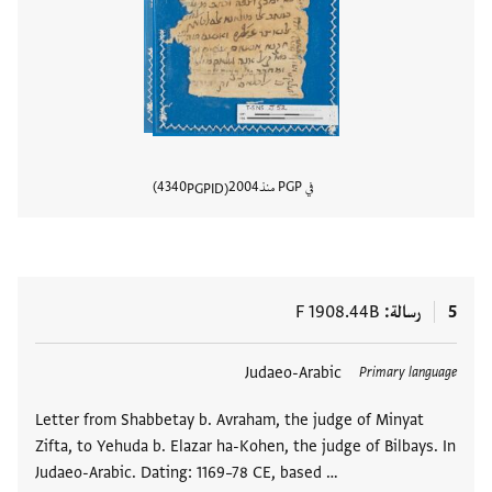
في PGP منذ
2004
4340
PGPID
عرض تفا
5
رسالة
F 1908.44B
العلامات
Judaeo-Arabic
Primary language
Letter from Shabbetay b. Avraham, the judge of Minyat
Zifta, to Yehuda b. Elazar ha-Kohen, the judge of Bilbays. In
Judaeo-Arabic. Dating: 1169–78 CE, based …