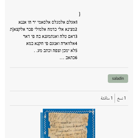
}
אעלם אלמגלס אלסאמי יר הו אננא
מצינא אלי כדמה אלמולי פכר אלקצא[ת
דאם טלה ואגתמענא בה פי דאר
אלזוארה ואנעם פי חקנא במא
לא ימכן וצפה וכתב מע. .
כתאב …
saladin
1 نسخ
1 مناقشة