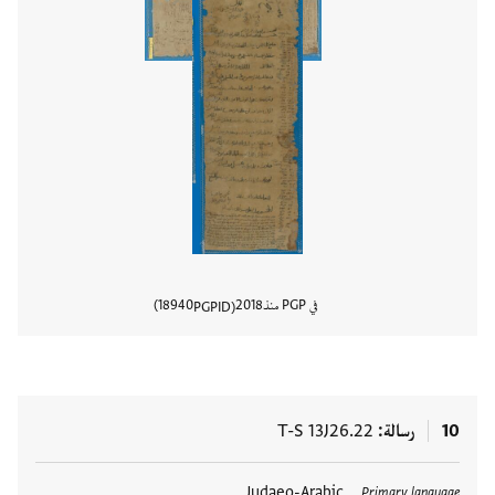
في PGP منذ
2018
18940
PGPID
عرض تفا
10
رسالة
T-S 13J26.22
العلامات
Judaeo-Arabic
Primary language