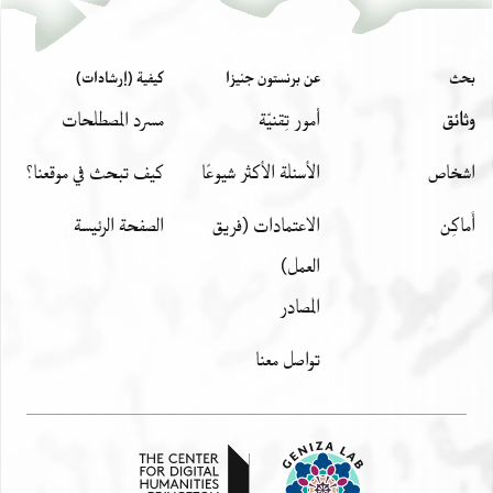
بحث
عن برنستون جنيزا
كيفية (إرشادات)
وثائق
أمور تِقنيّة
مسرد المصطلحات
اشخاص
الأسئلة الأكثر شيوعًا
كيف تبحث في موقعنا؟
أَماكِن
الاعتمادات (فريق
الصفحة الرئيسة
العمل)
المصادر
تواصل معنا