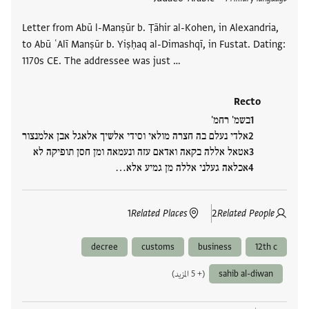
Letter from Abū l-Manṣūr b. Ṭāhir al-Kohen, in Alexandria,
to Abū ʿAlī Manṣūr b. Yiṣḥaq al-Dimashqī, in Fustat. Dating:
1170s CE. The addressee was just …
Recto
בשמ' רחמ'
אלדי נעלם בה חצרה מולאי וסידי אלשיך אלאגל אבן אלמנצור
אטאל אללה בקאה ואדאם עזה ונעמאה ומן חסן תופיקה לא
אכלאה געלני אללה מן גמיע אלא…
1
Related Places
2
Related People
decree
customs
business
12th c
sahib al-diwan
(+ 5 المزيد)