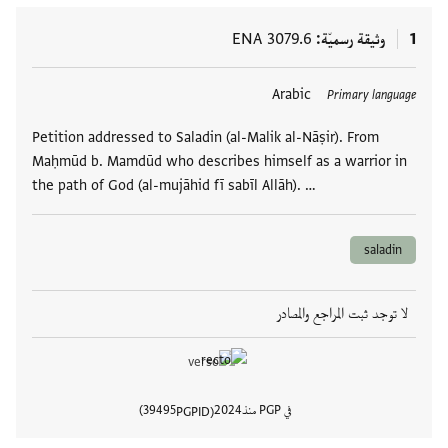
1
وثيقة رسميّة
ENA 3079.6
العلامات
Arabic
Primary language
Petition addressed to Saladin (al-Malik al-Nāṣir). From
Maḥmūd b. Mamdūd who describes himself as a warrior in
the path of God (al-mujāhid fī sabīl Allāh). …
saladin
لا توجد ثبت المراجع والمصادر
في PGP منذ
2024
39495
PGPID
عرض تفا