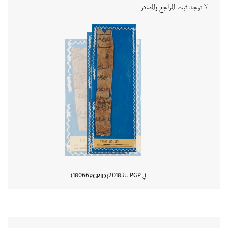
لا توجد ثبت المراجع والمصادر
في PGP منذ
2018
18066
PGPID
عرض تفا