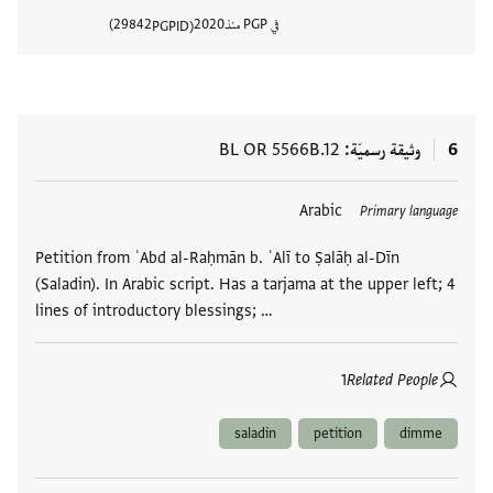
في PGP منذ
2020
29842
PGPID
عرض تفا
6
وثيقة رسميّة
BL OR 5566B.12
العلامات
Arabic
Primary language
Petition from ʿAbd al-Raḥmān b. ʿAlī to Ṣalāḥ al-Dīn
(Saladin). In Arabic script. Has a tarjama at the upper left; 4
lines of introductory blessings; …
1
Related People
saladin
petition
dimme