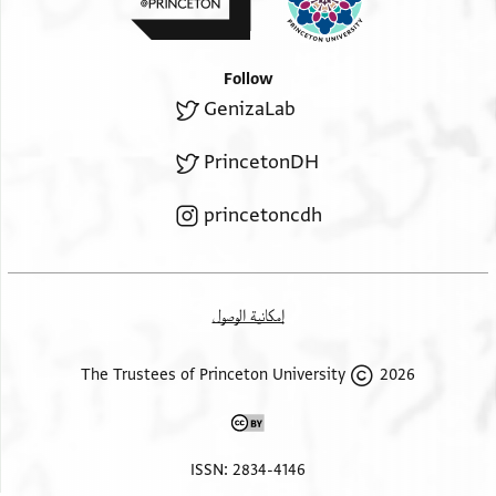
Follow
GenizaLab
PrincetonDH
princetoncdh
إمكانية الوصول
2026 The Trustees of Princeton University
ISSN: 2834-4146