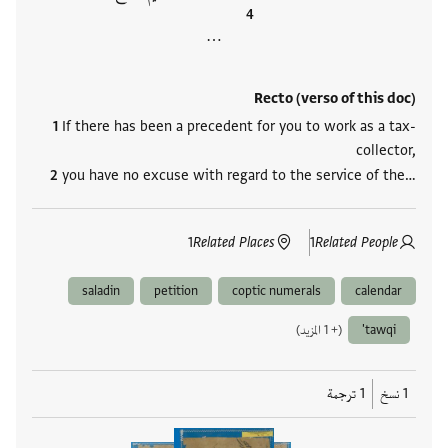
…
Recto (verso of this doc)
If there has been a precedent for you to work as a tax-
collector,
you have no excuse with regard to the service of the…
1
Related Places
1
Related People
saladin
petition
coptic numerals
calendar
tawqi'
(+ 1 المزيد)
1 نسخ
1 ترجمة