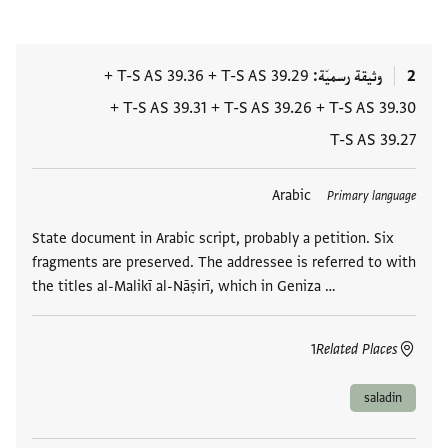
2
وثيقة رسميّة
T-S AS 39.29
+
T-S AS 39.36
+
+
T-S AS 39.31
+
T-S AS 39.26
+
T-S AS 39.30
T-S AS 39.27
العلامات
Arabic
Primary language
State document in Arabic script, probably a petition. Six
fragments are preserved. The addressee is referred to with
the titles al-Malikī al-Nāṣirī, which in Geniza …
1
Related Places
saladin