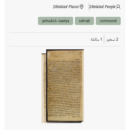
2
Related Places
2
Related People
yehuda b. saadya
sahrajt
communal
2 نسخين
1 مناقشة