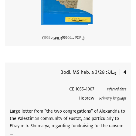
في PGP منذ
1990
1955
PGPID
عرض تفا
4
رسالة
Bodl. MS heb. a 3/28
العلامات
1007–1055 CE
Inferred date
Hebrew
Primary language
Large letter from "the two congregations" of Alexandria to
the Palestinian community of Fustat, and particularly to
Efrayim b. Shemarya, regarding fundraising for the ransom
…