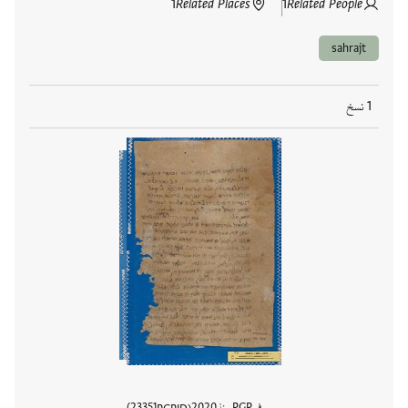
1
Related Places
1
Related People
sahrajt
1 نسخ
في PGP منذ
2020
23351