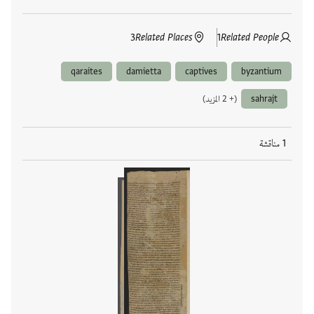
3
Related Places
1
Related People
qaraites
damietta
captives
byzantium
sahrajt
(+ 2 المزيد)
1 مناقشة