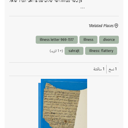
] בשר מנוחה ושר שלום שמ צו ואני תמיד שואל
…
1
Related Places
illness letter 969-1517
illness
divorce
illness: flattery
sahrajt
(+ 1 المزيد)
1 نسخ
1 مناقشة