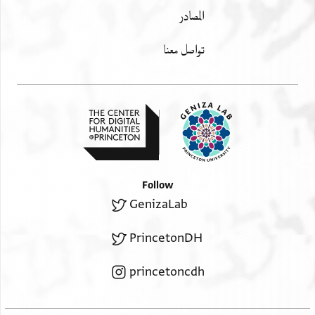
المصادر
تواصل معنا
Follow
GenizaLab
PrincetonDH
princetoncdh