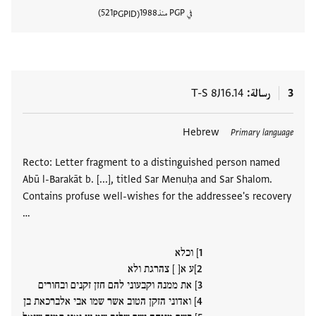
في PGP منذ
1988
521
PGPID
عرض تفا
3
رسالة
T-S 8J16.14
العلامات
Hebrew
Primary language
Recto: Letter fragment to a distinguished person named
Abū l-Barakāt b. [...], titled Sar Menuḥa and Sar Shalom.
Contains profuse well-wishes for the addressee's recovery
…
] וכלא
]ע א[ ] צהרגת ולא
] את ממנה וקבעוני להם חזן זקנים ובחורים
] ואדוני הזקן הטוב אשר שמו אבי אלברכאת בן