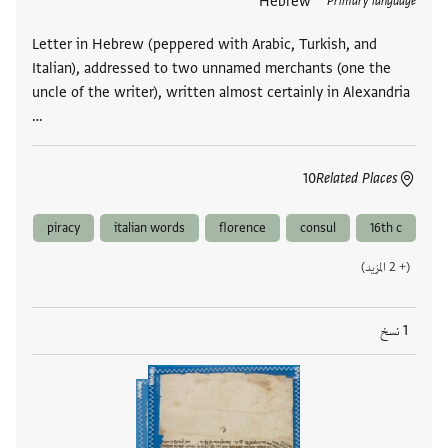
Hebrew
Primary language
Letter in Hebrew (peppered with Arabic, Turkish, and
Italian), addressed to two unnamed merchants (one the
uncle of the writer), written almost certainly in Alexandria
…
10
Related Places
piracy
italian words
florence
consul
16th c
(+ 2 المزيد)
1 نسخ