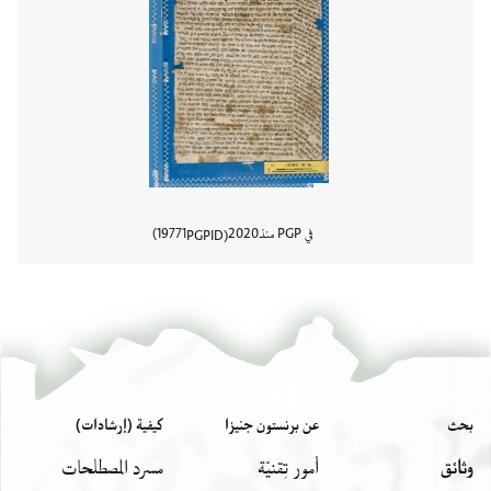
في PGP منذ
2020
19771
PGPID
عرض تفا
بحث
عن برنستون جنيزا
كيفية (إرشادات)
وثائق
أمور تِقنيّة
مسرد المصطلحات