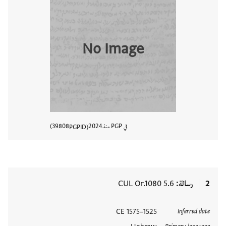
No Image
في PGP منذ
2024
39808
PGPID
عرض تفا
2
رسالة
CUL Or.1080 5.6
العلامات
1525–1575 CE
Inferred date