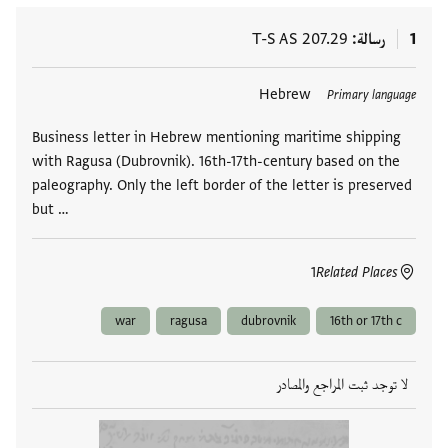
1
رسالة
T-S AS 207.29
العلامات
Hebrew
Primary language
Business letter in Hebrew mentioning maritime shipping
with Ragusa (Dubrovnik). 16th-17th-century based on the
paleography. Only the left border of the letter is preserved
but …
1
Related Places
war
ragusa
dubrovnik
16th or 17th c
لا توجد ثبت المراجع والمصادر