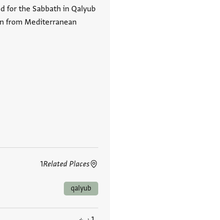
ed for the Sabbath in Qalyub
ion from Mediterranean
1
Related Places
qalyub
1 نسخ