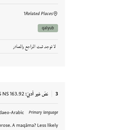
1
Related Places
qalyub
لا توجد ثبت المراجع والمصادر
3
نصّ غير أدبيّ
S NS 163.92
daeo-Arabic
Primary language
العلامات
rose. A maqāma? Less likely