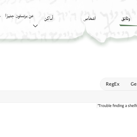
عن برنستون جنيزا
وثائق
اشخاص
أَماكِن
ك
Open
RegEx
Ge
Trouble finding a shel