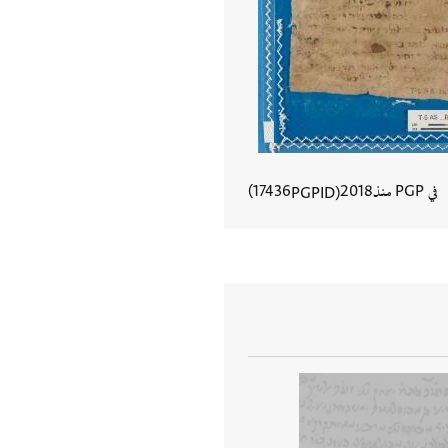
في PGP منذ
2018
17436
PGPID
عرض تفاصيل المستند