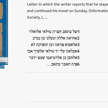
Letter in which the writer reports that he stay
and continued his travel on Sunday. (Informat
Society, I, …
יצל כתאב חצרה מולאי אלואלד
אחיאה אללה וגעלני מן גמיע
אלאסוא פדאה ומן תופיקה לא
אכלאה עלי יד מולאי אלשיך אבו
אלחסן בן אלדמיאטי שמצ ידכר
פיה תאכר כתאב…