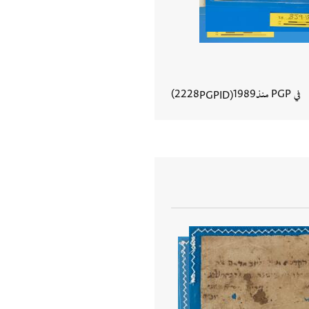
في PGP منذ
1989
2228
PGPID
عرض تفاصيل المستند