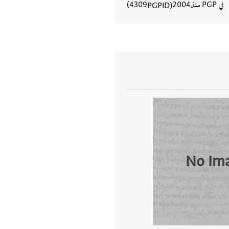
في PGP منذ
2004
4309
PGPID
عرض تفاصيل المستند
No Im