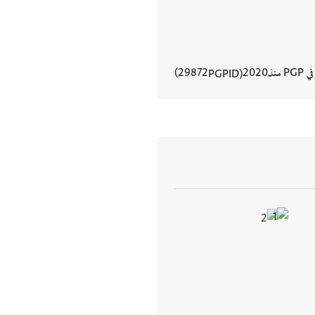
في PGP منذ
2020
29872
PGPID
عرض تفاصيل المستند