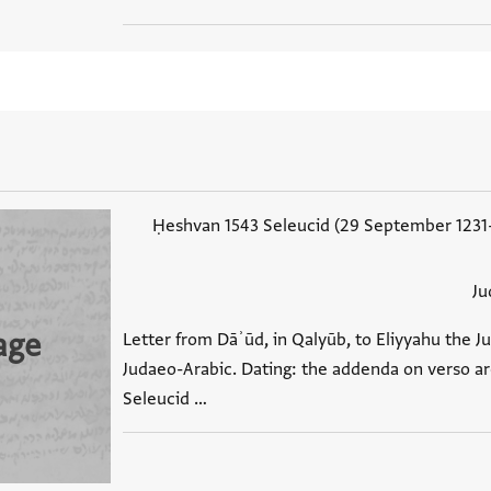
Ḥeshvan 1543 Seleucid (29 September 1231
Ju
age
Letter from Dāʾūd, in Qalyūb, to Eliyyahu the Ju
Judaeo-Arabic. Dating: the addenda on verso a
Seleucid …