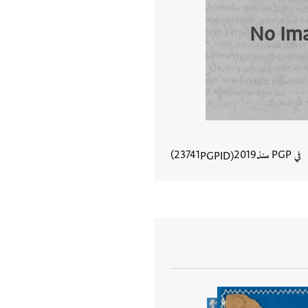
No Im
في PGP منذ
2019
23741
PGPID
عرض تفاصيل المستند