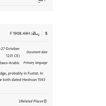
5
رسالة
F 1908.44H
–27 October
العلامات
Document date
1231 CE)
daeo-Arabic
Primary language
dge, probably in Fustat. In
re both dated Ḥeshvan 1543
2
Related Places