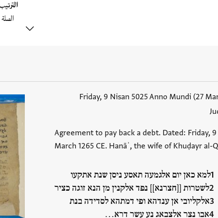
الترتي
Friday, 9 Nisan 5025 Anno Mundi (27 Ma
Ju
Agreement to pay back a debt. Dated: Friday, 9
March 1265 CE. Hanāʾ, the wife of Khuḍayr al-Q
למא כאן יום אלגמעה תאסע ניסן שנת אתקעו
לשטרות [[חצרנא]] נפד אלקנין מן הנא זוגה כציר
אלקליובי אן ענדהא ופי דמתהא לסדידה בנת
אבו נצר אלצבאג נע עשר דרא…