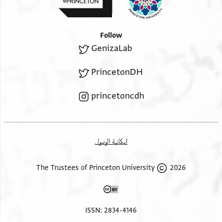
Follow
GenizaLab
PrincetonDH
princetoncdh
إمكانية الوصول
2026 The Trustees of Princeton University
ISSN: 2834-4146