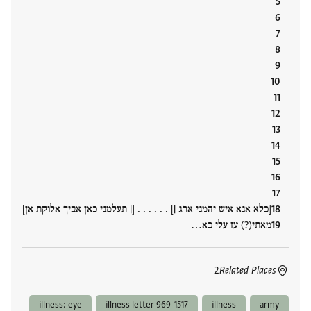
[כלא אנא איש יהמני ארג |] . . . . . . [| תעלמני כאן אביך אלוקת אן]
מאתי(?) עז עלי כא…
2
Related Places
illness: eye
illness letter 969-1517
illness
army