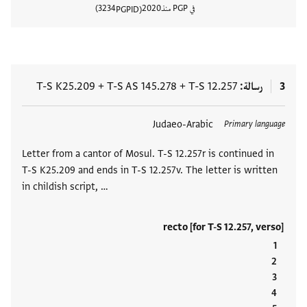
في PGP منذ
2020
3234
PGPID
عرض تفا
3
رسالة
T-S 12.257
+
T-S AS 145.278
+
T-S K25.209
العلامات
Judaeo-Arabic
Primary language
Letter from a cantor of Mosul. T-S 12.257r is continued in
T-S K25.209 and ends in T-S 12.257v. The letter is written
in childish script, …
recto [for T-S 12.257, verso]