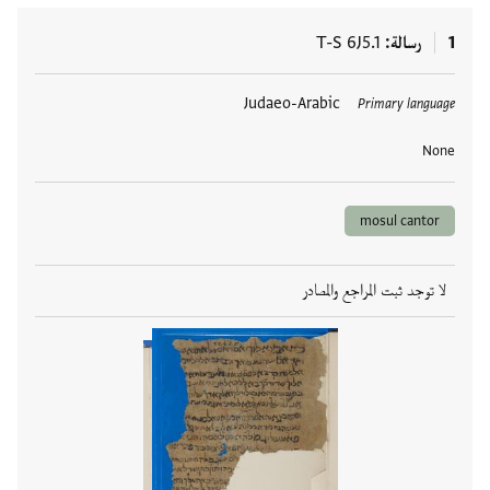
1
رسالة
T-S 6J5.1
العلامات
Judaeo-Arabic
Primary language
None
mosul cantor
لا توجد ثبت المراجع والمصادر