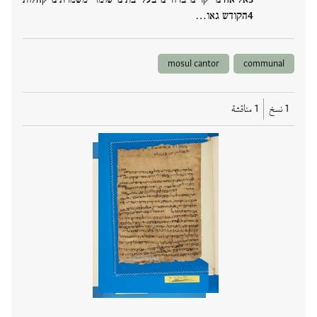
הקודש גאו…
mosul cantor
communal
1 نسخ
1 مناقشة