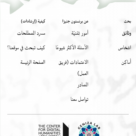
بحث
عن برنستون جنيزا
كيفية (إرشادات)
وثائق
أمور تِقنيّة
مسرد المصطلحات
اشخاص
الأسئلة الأكثر شيوعًا
كيف تبحث في موقعنا؟
أَماكِن
الاعتمادات (فريق
الصفحة الرئيسة
العمل)
المصادر
تواصل معنا