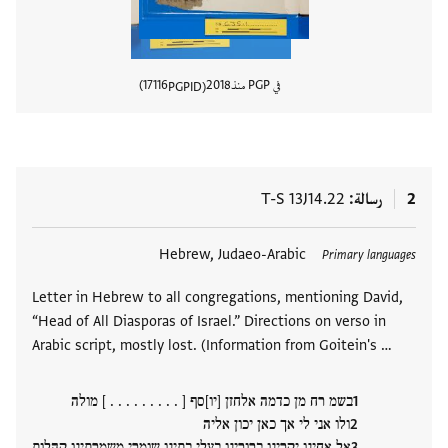
في PGP منذ
2018
17116
PGPID
عرض تفا
2
رسالة
T-S 13J14.22
العلامات
Hebrew, Judaeo-Arabic
Primary languages
Letter in Hebrew to all congregations, mentioning David,
“Head of All Diasporas of Israel.” Directions on verso in
Arabic script, mostly lost. (Information from Goitein's …
בשמ רח מן כדמה אלחזן [יו]סף [ . . . . . . . . . ] מולה
ולו אני לי אך כאן יכון אליה
אל אחינו יקרינו ברורינו בעלי בתינו שומרי משמרתינו קהלות