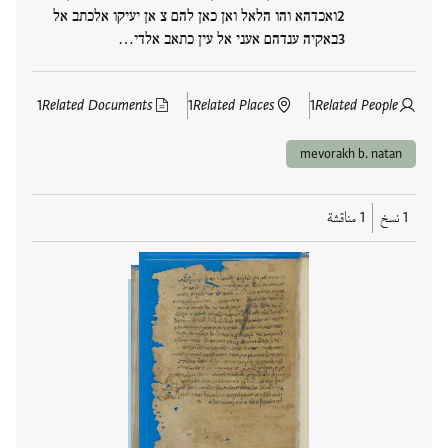
ואכדהא והו הלאל ואן כאן להם צ אן יעיקו אלכתב אל
באקיה ענדהם אעני אל עין כתאב אלדי…
1
Related Documents
1
Related Places
1
Related People
mevorakh b. natan
1 نسخ
1 مناقشة