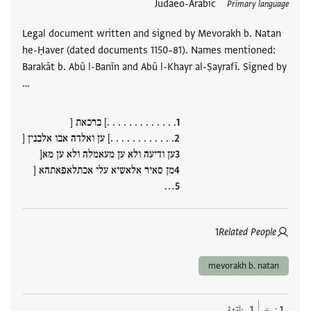
Judaeo-Arabic
Primary language
Legal document written and signed by Mevorakh b. Natan
he-Ḥaver (dated documents 1150–81). Names mentioned:
Barakāt b. Abū l-Banīn and Abū l-Khayr al-Ṣayrafī. Signed by
…
. . . . . . . . . . . . .] ברכאת [
. . . . . . . . . . . .] ען ואלדה אבו אלבנין [
ען ודיעה ולא ען מעאמלה ולא ען מא[
מן סאיר אלאשיא עלי אכתלאפאתהא [
…
1
Related People
mevorakh b. natan
1 نسخ
1 مناقشة