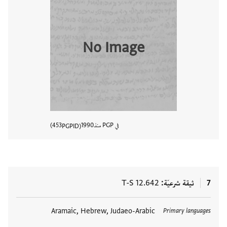
No Image
في PGP منذ
1990
453
PGPID
عرض تفا
7
ثيقة شرعيّة
T-S 12.642
العلامات
Aramaic, Hebrew, Judaeo-Arabic
Primary languages