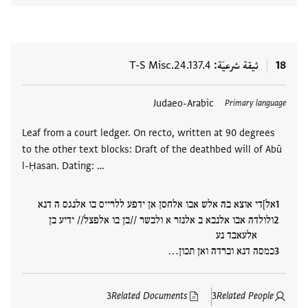
18
ثيقة شرعيّة
T-S Misc.24.137.4
العلامات
Judaeo-Arabic
Primary language
Leaf from a court ledger. On recto, written at 90 degrees
to the other text blocks: Draft of the deathbed will of Abū
l-Ḥasan. Dating: …
אל]די אוצא בה אלש אבו אלחסן אן ידפע ללרייס בו אלנגס ה דנא
ולולדה אבו אלנבא ב אלנזר א ולבשר //בן בו אלפצל// ידיע בן
אלעאבד נע
כמסה דנא וברדה ואן תכון…
3
Related Documents
3
Related People