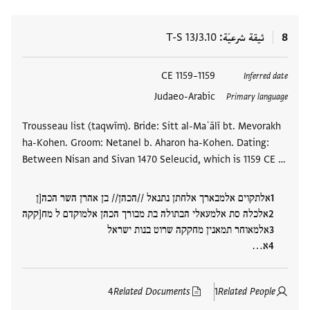
8
ثيقة شرعيّة
T-S 13J3.10
العلامات
1159–1159 CE
Inferred date
Judaeo-Arabic
Primary language
Trousseau list (taqwīm). Bride: Sitt al-Maʿālī bt. Mevorakh
ha-Kohen. Groom: Netanel b. Aharon ha-Kohen. Dating:
Between Nisan and Sivan 1470 Seleucid, which is 1159 CE …
אלתקוים אלמבארך אלחתן נתנאל //הכהן// בן אהרן השר הכה[ן
אלכלה סת אלמעאלי הבתולה בת מבורך הכהן אלמוקדם ל מח[קקה
אלמאוחר תמאנין מחקקה שרוט בנות ישראל
א…
4
Related Documents
1
Related People