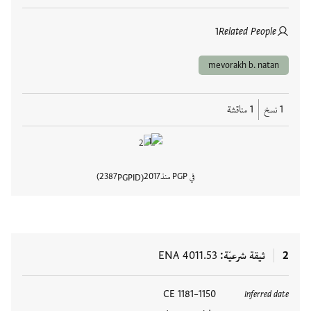
1
Related People
mevorakh b. natan
1 نسخ
1 مناقشة
في PGP منذ
2017
2387
PGPID
عرض تفا
2
ثيقة شرعيّة
ENA 4011.53
العلامات
1150–1181 CE
Inferred date