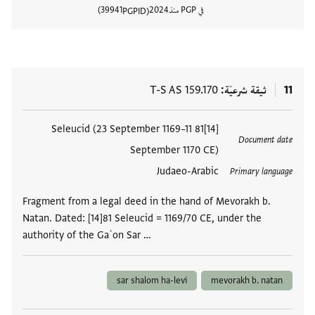
في PGP منذ
2024
39941
PGPID
عرض تفا
11
ثيقة شرعيّة
T-S AS 159.170
العلامات
[14]81 Seleucid (23 September 1169–11
Document date
September 1170 CE)
Judaeo-Arabic
Primary language
Fragment from a legal deed in the hand of Mevorakh b.
Natan. Dated: [14]81 Seleucid = 1169/70 CE, under the
authority of the Gaʾon Sar …
sar shalom ha-levi
mevorakh b. natan