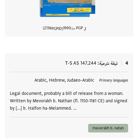
في PGP منذ
1990
2138
PGPID
عرض تفا
4
ثيقة شرعيّة
T-S AS 147.244
العلامات
Arabic, Hebrew, Judaeo-Arabic
Primary languages
Legal document, probably a bill of release from a woman.
Written by Mevorakh b. Nathan (fl. 1150-1181 CE) and signed
by [...] b. Ḥalfon ha-Melammed. …
mevorakh b. natan