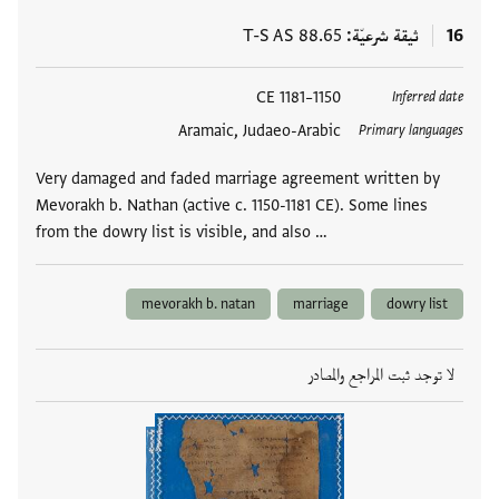
16
ثيقة شرعيّة
T-S AS 88.65
العلامات
1150–1181 CE
Inferred date
Aramaic, Judaeo-Arabic
Primary languages
Very damaged and faded marriage agreement written by
Mevorakh b. Nathan (active c. 1150-1181 CE). Some lines
from the dowry list is visible, and also …
mevorakh b. natan
marriage
dowry list
لا توجد ثبت المراجع والمصادر