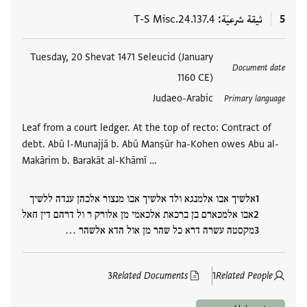
5
ثيقة شرعيّة
T-S Misc.24.137.4
العلامات
Tuesday, 20 Shevat 1471 Seleucid (January
Document date
1160 CE)
Judaeo-Arabic
Primary language
Leaf from a court ledger. At the top of recto: Contract of
debt. Abū l-Munajjā b. Abū Manṣūr ha-Kohen owes Abu al-
Makārim b. Barakāt al-Khāmī …
אלשיך אבו אלמנגא ולד אלשיך אבו מנצור אלכהן ענדה ללשיך
אבו אלמכארם בן ברכאת אלכאמי מן אלורק ר ול דרהם דין חאל
מקסטה עשרה דרא כל שהר מן אול הדא אלשהר …
3
Related Documents
1
Related People