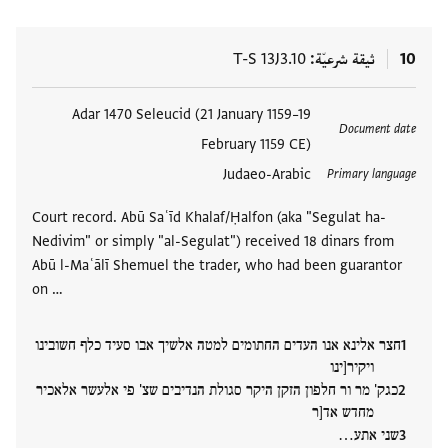
10
ثيقة شرعيّة
T-S 13J3.10
العلامات
Adar 1470 Seleucid (21 January 1159–19
Document date
February 1159 CE)
Judaeo-Arabic
Primary language
Court record. Abū Saʿīd Khalaf/Ḥalfon (aka "Segulat ha-
Nedivim" or simply "al-Segulat") received 18 dinars from
Abū l-Maʿālī Shemuel the trader, who had been guarantor
on …
חצר אלינא אנו העדים החתומים למטה אלשיך אבו סעיד כלף חשובינו
ויקיר[ינו
כגק' מר ור חלפון הזקן היקר סגולת הנדיבים שצ' פי אלעשר אלאכיר
מחדש אד[ר
שני אתע…