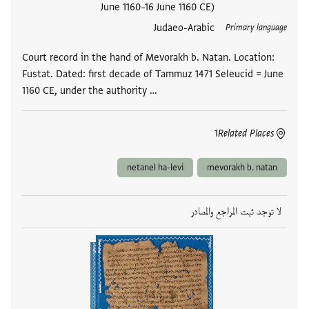
June 1160–16 June 1160 CE)
Judaeo-Arabic
Primary language
Court record in the hand of Mevorakh b. Natan. Location:
Fustat. Dated: first decade of Tammuz 1471 Seleucid = June
1160 CE, under the authority …
1
Related Places
netanel ha-levi
mevorakh b. natan
لا توجد ثبت المراجع والمصادر