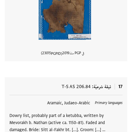
في PGP منذ
2019
23015
PGPID
عرض تفا
17
ثيقة شرعيّة
T-S AS 206.84
العلامات
Aramaic, Judaeo-Arabic
Primary languages
Dowry list, probably part of a ketubba, written by
Mevorakh b. Nathan (active ca. 1150–81). Faded and
damaged. Bride: Sitt al-Fakhr bt. [...]. Groom: [...] …