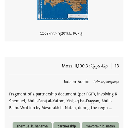
في PGP منذ
2019
25697
PGPID
عرض تفا
13
ثيقة شرعيّة
Moss. II,100.3
العلامات
Judaeo-Arabic
Primary language
Fragment of a partnership document (per FGP), involving R.
Shemuel, Abū l-Faraj al-Yatom, Yiṣḥaq ha-Dayyan, Abū l-
Bishr. Written by Mevorakh b. Natan, during the reign …
shemuel b. hananya
partnership
mevorakh b. natan