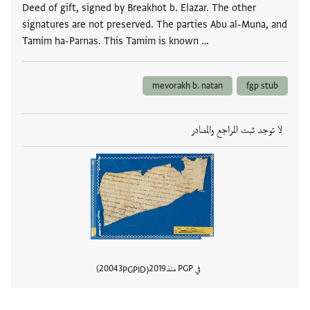
Deed of gift, signed by Breakhot b. Elazar. The other
signatures are not preserved. The parties Abu al-Muna, and
Tamim ha-Parnas. This Tamim is known …
mevorakh b. natan
fgp stub
لا توجد ثبت المراجع والمصادر
في PGP منذ
2019
20043
PGPID
عرض تفا