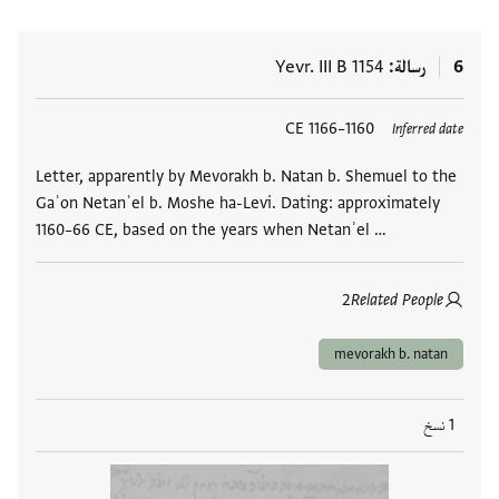
6
رسالة
Yevr. III B 1154
العلامات
1160–1166 CE
Inferred date
Letter, apparently by Mevorakh b. Natan b. Shemuel to the
Gaʾon Netanʾel b. Moshe ha-Levi. Dating: approximately
1160–66 CE, based on the years when Netanʾel …
2
Related People
mevorakh b. natan
1 نسخ