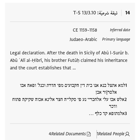
14
ثيقة شرعيّة
T-S 13J3.10
العلامات
1158–1159 CE
Inferred date
Judaeo-Arabic
Primary language
Legal declaration. After the death in Sicily of Abū l-Surūr b.
Abū ʿAlī al-Ḥibrī, his brother Futūḥ claimed his inheritance
and the court establishes that …
למא אתצל בנא אנו בית דין הקבועים מפי הדרת וכנל' ופאה אבו
אלסר[ור אבן
אלש אבו עלי אלחבריי נע פי סקלייה חצר אלינא אכוה שקיקה פתוח
ודכר
אלמתופא קד כלף …
4
Related Documents
1
Related People