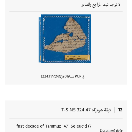
لا توجد ثبت المراجع والمصادر
في PGP منذ
2019
22431
PGPID
عرض تفا
12
ثيقة شرعيّة
T-S NS 324.47
العلامات
first decade of Tammuz 1471 Seleucid (7
Document date