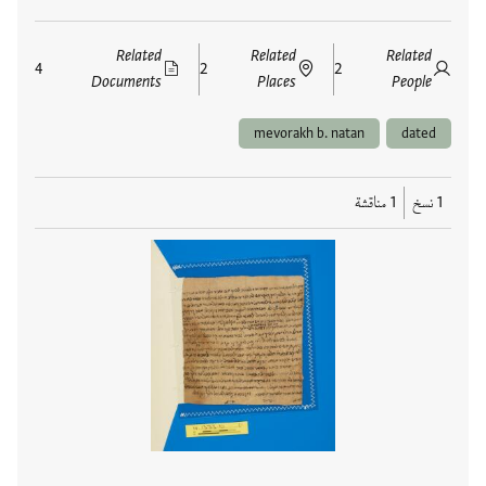
Related
Related
Related
4
2
2
Documents
Places
People
mevorakh b. natan
dated
1 نسخ
1 مناقشة