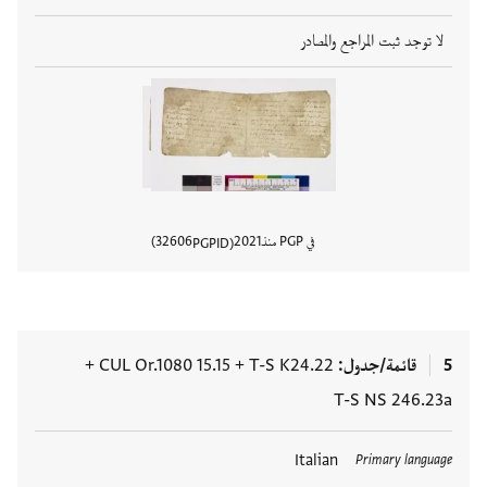
لا توجد ثبت المراجع والمصادر
في PGP منذ
2021
32606
PGPID
عرض تفا
5
قائمة/جدول
T-S K24.22
+
CUL Or.1080 15.15
+
T-S NS 246.23a
العلامات
Italian
Primary language