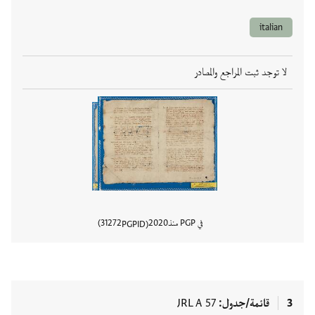
italian
لا توجد ثبت المراجع والمصادر
في PGP منذ
2020
31272
PGPID
عرض تفا
3
قائمة/جدول
JRL A 57