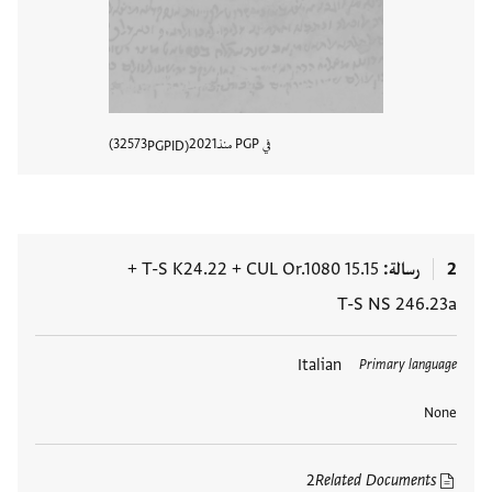
في PGP منذ
2021
32573
PGPID
عرض تفا
2
رسالة
CUL Or.1080 15.15
+
T-S K24.22
+
T-S NS 246.23a
العلامات
Italian
Primary language
None
2
Related Documents