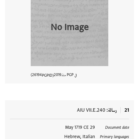
No Image
في PGP منذ
2019
26194
PGPID
عرض تفا
21
رسالة
AIU VII.E.240
العلامات
29 May 1719 CE
Document date
Hebrew, Italian
Primary languages