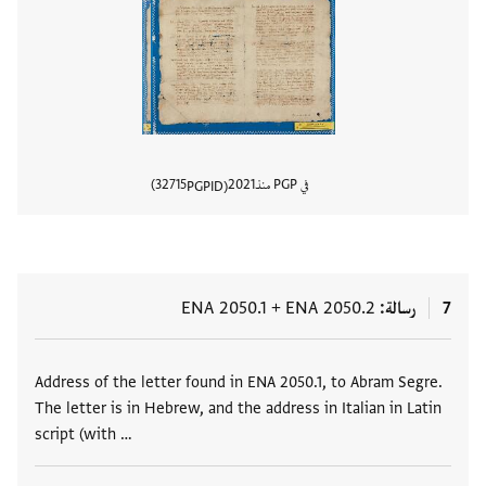
في PGP منذ
2021
32715
PGPID
عرض تفا
7
رسالة
ENA 2050.2
+
ENA 2050.1
العلامات
Address of the letter found in ENA 2050.1, to Abram Segre.
The letter is in Hebrew, and the address in Italian in Latin
script (with …