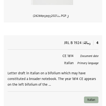
في PGP منذ
2021
28288
PGPID
عرض تفا
4
رسالة
JRL B 1924
العلامات
1814 CE
Document date
Italian
Primary language
Letter draft in Italian on a bifolium which may have
constituted a broader notebook. The year 1814 CE appears
on the left bifolium of the …
italian