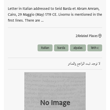
Letter in Italian addressed to Seid Barda et Abram Amram,
Cairo, 29 Maggio (May) 1719 CE. Livorno is mentioned in the
first lines. There are …
2
Related Places
italian
barda
alpalas
18th c
لا توجد ثبت المراجع والمصادر
No Image