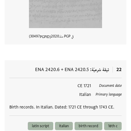
في PGP منذ
2020
30497
PGPID
عرض تفا
22
ثيقة شرعيّة
ENA 2420.5
+
ENA 2420.6
العلامات
1721 CE
Document date
Italian
Primary language
Birth records. In Italian. Dated: 1721 CE through 1743 CE.
latin script
italian
birth record
18th c