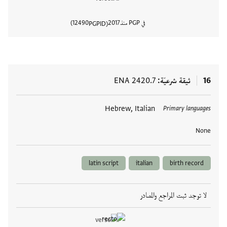
في PGP منذ
2017
12490
PGPID
عرض تفا
16
ثيقة شرعيّة
ENA 2420.7
العلامات
Hebrew, Italian
Primary languages
None
latin script
italian
birth record
لا توجد ثبت المراجع والمصادر