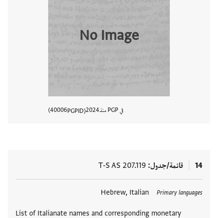
No Image
في PGP منذ
2024
40006
PGPID
عرض تفا
14
قائمة/جدول
T-S AS 207.119
العلامات
Hebrew, Italian
Primary languages
List of Italianate names and corresponding monetary