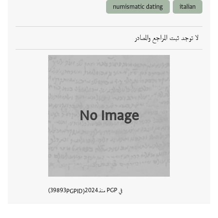
numismatic dating
italian
لا توجد ثبت المراجع والمصادر
No Image
في PGP منذ
2024
39893
PGPID
عرض تفا