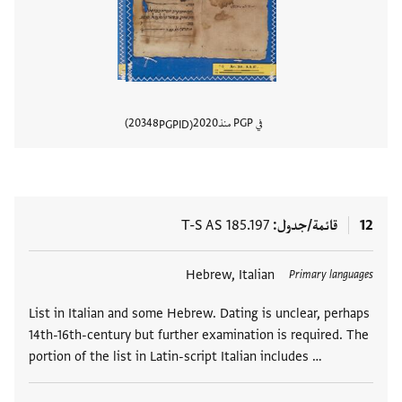
في PGP منذ
2020
20348
PGPID
عرض تفا
12
قائمة/جدول
T-S AS 185.197
العلامات
Hebrew, Italian
Primary languages
List in Italian and some Hebrew. Dating is unclear, perhaps
14th-16th-century but further examination is required. The
portion of the list in Latin-script Italian includes …