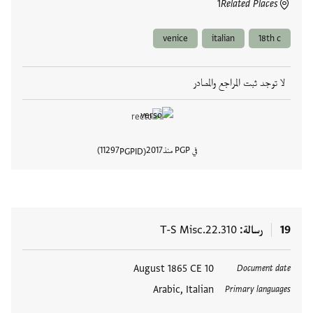
1
Related Places
venice
italian
18th c
لا توجد ثبت المراجع والمصادر
في PGP منذ
2017
11297
PGPID
عرض تفا
19
رسالة
T-S Misc.22.310
العلامات
10 August 1865 CE
Document date
Arabic, Italian
Primary languages