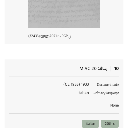
في PGP منذ
2021
32433
PGPID
عرض تفا
10
رسالة
MIAC 20
العلامات
1933 (1933 CE)
Document date
Italian
Primary language
None
italian
20th c