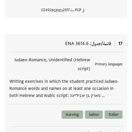
في PGP منذ
2017
12492
PGPID
عرض تفا
17
قائمة/جدول
ENA 3614.6
العلامات
Judaeo-Romance, Unidentified (Hebrew
Primary languages
script)
Writing exercises in which the student practiced Judaeo-
Romance words and names on at least one occasion in
both Hebrew and Arabic script: פארין בן שביליינה …
learning
ladino
italian