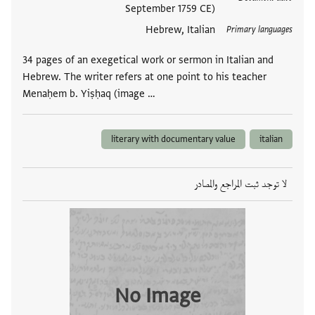
September 1759 CE)
Hebrew, Italian
Primary languages
34 pages of an exegetical work or sermon in Italian and
Hebrew. The writer refers at one point to his teacher
Menaḥem b. Yiṣḥaq (image …
literary with documentary value
italian
لا توجد ثبت المراجع والمصادر
No Image