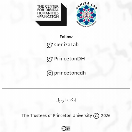
Follow
GenizaLab
PrincetonDH
princetoncdh
إمكانية الوصول
2026 The Trustees of Princeton University