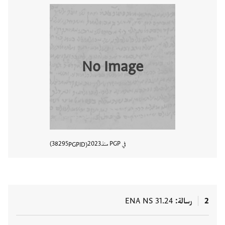
No Image
في PGP منذ
2023
38295
PGPID
عرض تفا
2
رسالة
ENA NS 31.24