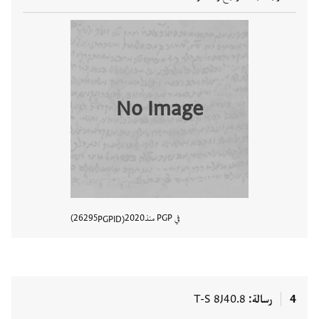
No Image
في PGP منذ
2020
26295
PGPID
عرض تفا
4
رسالة
T-S 8J40.8