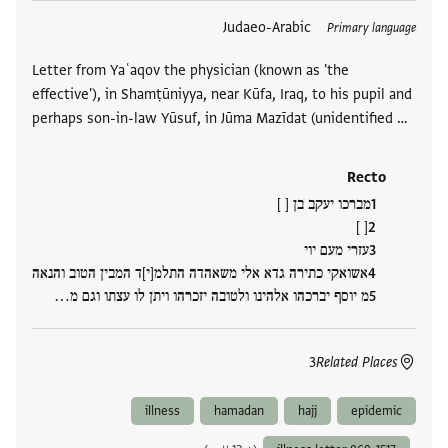
العلامات
Judaeo-Arabic
Primary language
Letter from Yaʿaqov the physician (known as 'the
effective'), in Shamṭūniyya, near Kūfa, Iraq, to his pupil and
perhaps son-in-law Yūsuf, in Jūma Mazīdat (unidentified …
Recto
מברכו יעקב בן [ ]
[ ]
עזרי מעם יוי
אשואקי כתירה גדא אלי משאהדה התלמ[י]ד המבין הטוב והנאה
מ יוסף יברכהו אלהינו ולטובה יזכרהו ויתן לו עצתו וגם מ…
3
Related Places
illness
hamadan
hajj
epidemic