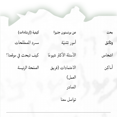
بحث
عن برنستون جنيزا
كيفية (إرشادات)
وثائق
أمور تِقنيّة
مسرد المصطلحات
اشخاص
الأسئلة الأكثر شيوعًا
كيف تبحث في موقعنا؟
أَماكِن
الاعتمادات (فريق
الصفحة الرئيسة
العمل)
المصادر
تواصل معنا