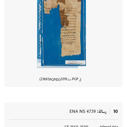
في PGP منذ
2019
21865
PGPID
عرض تفا
10
رسالة
ENA NS 47.19