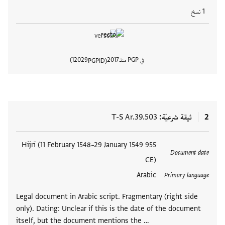
1 نسخ
في PGP منذ
2017
12029
PGPID
عرض تفا
2
ثيقة شرعيّة
T-S Ar.39.503
العلامات
955 Hijrī (11 February 1548–29 January 1549
Document date
CE)
Arabic
Primary language
Legal document in Arabic script. Fragmentary (right side
only). Dating: Unclear if this is the date of the document
itself, but the document mentions the …