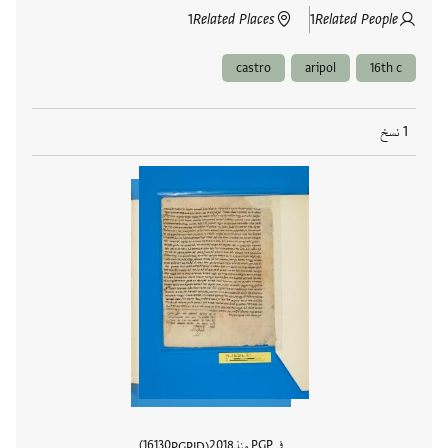
1
Related Places
1
Related People
castro
aripol
16th c
1 نسخ
في PGP منذ
2018
16130
PGPID