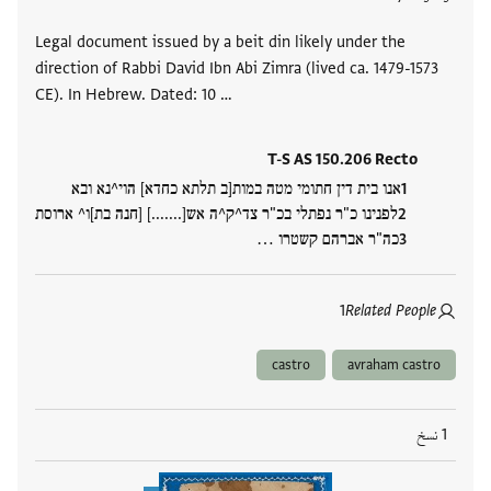
Legal document issued by a beit din likely under the
direction of Rabbi David Ibn Abi Zimra (lived ca. 1479-1573
CE). In Hebrew. Dated: 10 …
T-S AS 150.206 Recto
אנו בית דין חתומי מטה במות[ב תלתא כחדא] הוי^נא ובא
לפנינו כ"ר נפתלי בכ"ר צד^ק^ה אש[.......] [חנה בת]ו^ ארוסת
כה"ר אברהם קשטרו …
1
Related People
castro
avraham castro
1 نسخ