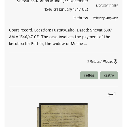
العلامات
Shevaṭ 5307 Anno Mundi (23 December
Document date
1546–21 January 1547 CE)
Hebrew
Primary language
Court record. Location: Fustat/Cairo. Dated: Shevaṭ 5307
AM = 1546/47 CE. The case involves the payment of the
ketubba for Esther, the widow of Moshe …
2
Related Places
radbaz
castro
1 نسخ