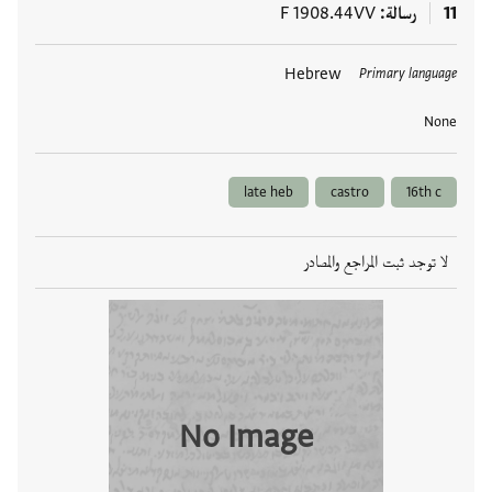
11
رسالة
F 1908.44VV
العلامات
Hebrew
Primary language
None
late heb
castro
16th c
لا توجد ثبت المراجع والمصادر
No Image