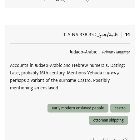
عرض تفا
14
قائمة/جدول
T-S NS 338.35
العلامات
Judaeo-Arabic
Primary language
Accounts in Judaeo-Arabic and Hebrew numerals. Dating:
Late, probably 16th century. Mentions Yehuda קאשטורו,
perhaps a variant of the surname Castro. Possibly
mentioning an enslaved …
early modern enslaved people
castro
ottoman shipping