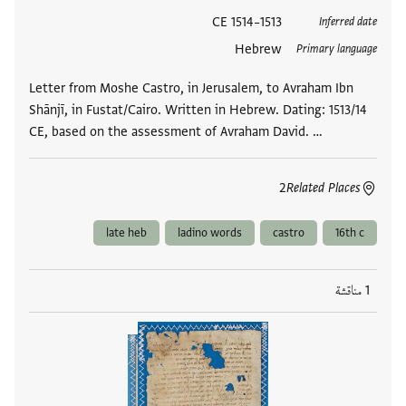
العلامات
1513–1514 CE
Inferred date
Hebrew
Primary language
Letter from Moshe Castro, in Jerusalem, to Avraham Ibn
Shānjī, in Fustat/Cairo. Written in Hebrew. Dating: 1513/14
CE, based on the assessment of Avraham David. …
2
Related Places
late heb
ladino words
castro
16th c
1 مناقشة