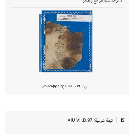
لا توجد ثبت المراجع والمصادر
في PGP منذ
2019
25924
PGPID
عرض تفا
15
ثيقة شرعيّة
AIU VII.D.97