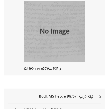
No Image
في PGP منذ
2019
24490
PGPID
عرض تفا
5
ثيقة شرعيّة
Bodl. MS heb. e 98/57