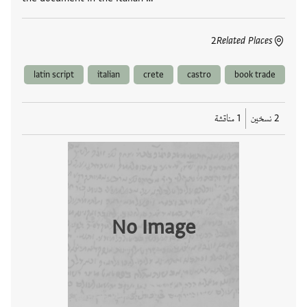
2
Related Places
latin script
italian
crete
castro
book trade
2 نسخين
1 مناقشة
No Image