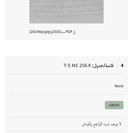
في PGP منذ
2020
26246
PGPID
عرض تفا
4
قائمة/جدول
T-S NS 256.9
العلامات
None
castro
لا توجد ثبت المراجع والمصادر