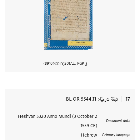
في PGP منذ
2017
8910
PGPID
عرض تفا
17
ثيقة شرعيّة
BL OR 5544.11
العلامات
2 Heshvan 5320 Anno Mundi (3 October
Document date
1559 CE)
Hebrew
Primary language