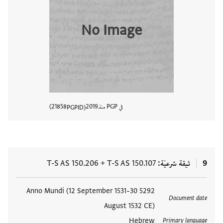
No Image
في PGP منذ
2019
21858
PGPID
عرض تفا
9
ثيقة شرعيّة
T-S AS 150.107
+
T-S AS 150.206
العلامات
5292 Anno Mundi (12 September 1531–30
Document date
August 1532 CE)
Hebrew
Primary language