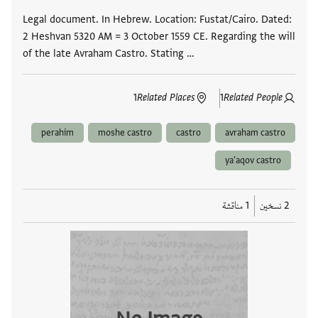
Legal document. In Hebrew. Location: Fustat/Cairo. Dated:
2 Heshvan 5320 AM = 3 October 1559 CE. Regarding the will
of the late Avraham Castro. Stating …
1
Related Places
1
Related People
perahim
moshe castro
castro
avraham castro
ya'aqov castro
2 نسخين
1 مناقشة