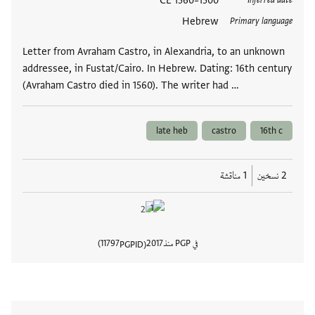
العلامات
1500–1560 CE
Inferred date
Hebrew
Primary language
Letter from Avraham Castro, in Alexandria, to an unknown
addressee, in Fustat/Cairo. In Hebrew. Dating: 16th century
(Avraham Castro died in 1560). The writer had …
late heb
castro
16th c
2 نسخين
1 مناقشة
في PGP منذ
2017
11797
PGPID
عرض تفا