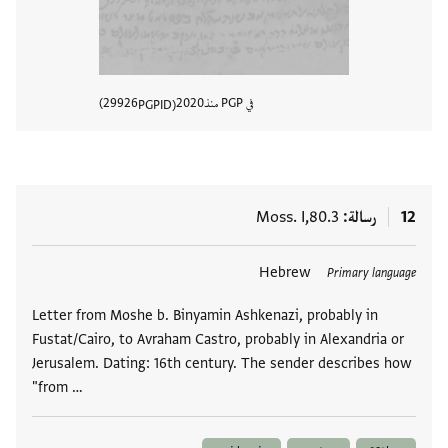
في PGP منذ
2020
29926
PGPID
عرض تفا
12
رسالة
Moss. I,80.3
العلامات
Hebrew
Primary language
Letter from Moshe b. Binyamin Ashkenazi, probably in
Fustat/Cairo, to Avraham Castro, probably in Alexandria or
Jerusalem. Dating: 16th century. The sender describes how
"from …