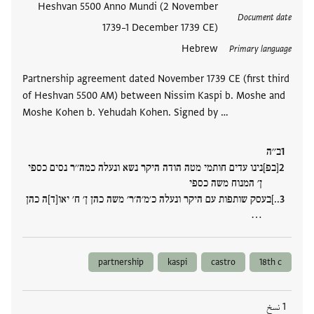
العلامات
Heshvan 5500 Anno Mundi (2 November
Document date
1739–1 December 1739 CE)
Hebrew
Primary language
Partnership agreement dated November 1739 CE (first third
of Heshvan 5500 AM) between Nissim Kaspi b. Moshe and
Moshe Kohen b. Yehudah Kohen. Signed by …
ב׳׳ה
[בפ]נינו עדים חותמי מטה הודה היקר נשא ונעלה כמה׳׳ר נסים כספי
ן׳ המנוח משה כספי
..]בעסק שותפות עם היקר ונעלה כ׳מ׳ה׳ר׳ משה כהן ן׳ ח׳ יאו[ד]ה כהן
…
partnership
kaspi
castro
18th c
1 نسخ