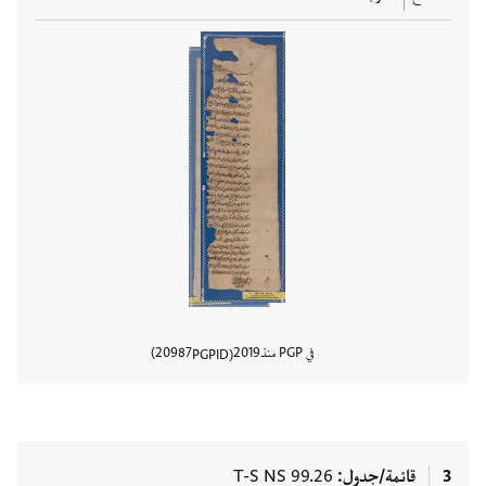
في PGP منذ
2019
20987
PGPID
عرض تفا
3
قائمة/جدول
T-S NS 99.26