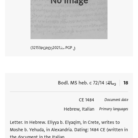
No Image
في PGP منذ
2021
32153
PGPID
عرض تفا
18
رسالة
Bodl. MS heb. c 72/14
العلامات
1484 CE
Document date
Hebrew, Italian
Primary languages
Letter. In Hebrew. Eliyya b. Elyaqim, in Crete, writes to
Moshe b. Yehuda, in Alexandria. Dating: 1484 CE (written in
the document in the Italian …