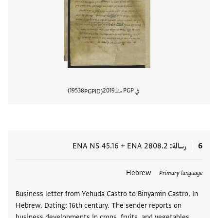
في PGP منذ
2019
19538
PGPID
عرض تفا
6
رسالة
ENA 2808.2
+
ENA NS 45.16
العلامات
Hebrew
Primary language
Business letter from Yehuda Castro to Binyamin Castro. In
Hebrew. Dating: 16th century. The sender reports on
business developments in crops, fruits, and vegetables,