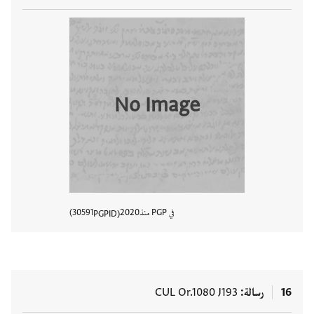
No Image
في PGP منذ
2020
30591
PGPID
عرض تفا
16
رسالة
CUL Or.1080 J193