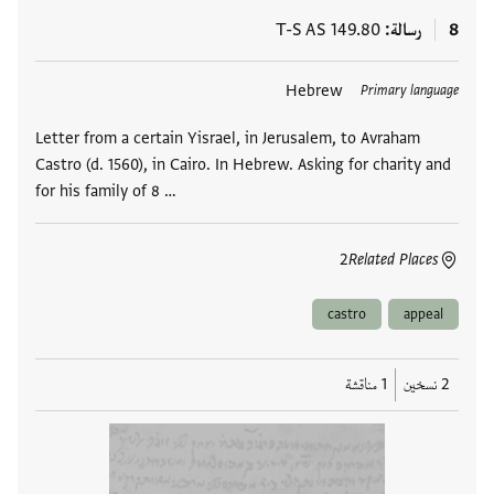
8
رسالة
T-S AS 149.80
العلامات
Hebrew
Primary language
Letter from a certain Yisrael, in Jerusalem, to Avraham
Castro (d. 1560), in Cairo. In Hebrew. Asking for charity and
for his family of 8 …
2
Related Places
castro
appeal
2 نسخين
1 مناقشة