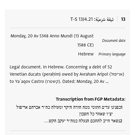
13
ثيقة شرعيّة
T-S 13J4.21
العلامات
Monday, 20 Av 5348 Anno Mundi (13 August
Document date
1588 CE)
Hebrew
Primary language
Legal document. In Hebrew. Concerning a debt of 52
Venetian ducats (peraḥim) owed by Avraham Aripol (אריפול)
to Yaʿaqov Castro (קשטרו). Dated: Monday, 20 Av …
Transcription from FGP Metadata:
בפנינו עדים חתומי מטה הודה היקר ומעולה כה׳׳ר אברהם אריפול
יצ׳׳ו שאחר כל חשבון
נשאר חייב להחכם הנעלה כמה׳׳ר יעקב הקש…