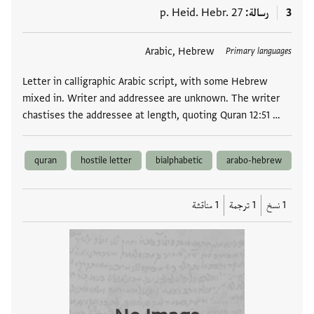
3
رسالة
p. Heid. Hebr. 27
العلامات
Arabic, Hebrew
Primary languages
Letter in calligraphic Arabic script, with some Hebrew
mixed in. Writer and addressee are unknown. The writer
chastises the addressee at length, quoting Quran 12:51 …
quran
hostile letter
bialphabetic
arabo-hebrew
1 نسخ
1 ترجمة
1 مناقشة