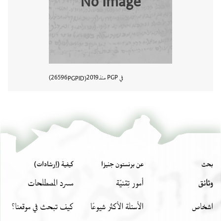
No Image
في PGP منذ
2019
26596
PGPID
عرض تفا
بحث
عن برنستون جنيزا
كيفية (إرشادات)
وثائق
أمور تِقنيّة
مسرد المصطلحات
اشخاص
الأسئلة الأكثر شيوعًا
كيف تبحث في موقعنا؟