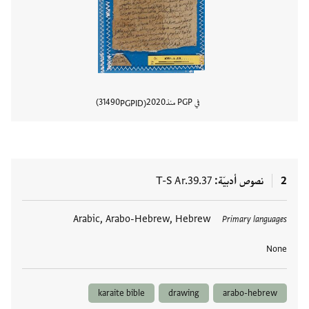
في PGP منذ
2020
31490
PGPID
عرض تفا
2
نصوص أدبيّة
T-S Ar.39.37
العلامات
Arabic, Arabo-Hebrew, Hebrew
Primary languages
None
karaite bible
drawing
arabo-hebrew