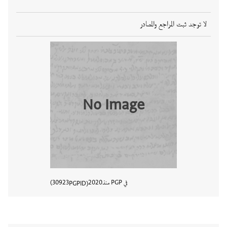
لا توجد ثبت المراجع والمصادر
No Image
في PGP منذ
2020
30923
PGPID
عرض تفا