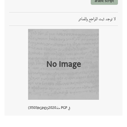
arabic script
لا توجد ثبت المراجع والمصادر
No Image
في PGP منذ
2020
31503
PGPID
عرض تفا