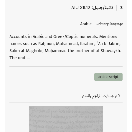
3
قائمة/جدول
AIU XII.12
العلامات
Arabic
Primary language
Accounts in Arabic and Greek/Coptic numerals. Mentions
names such as Raḥmūn; Muḥammad; Ibrāhīm; ʿAlī b. Jabrīn;
Sālim al-Maghribī; Muḥammad the brother of al-Shuwaykh.
The unit …
arabic script
لا توجد ثبت المراجع والمصادر