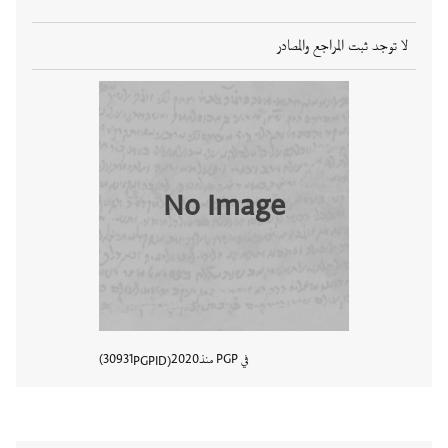
لا توجد ثبت المراجع والمصادر
No Image
في PGP منذ
2020
30931
PGPID
عرض تفا