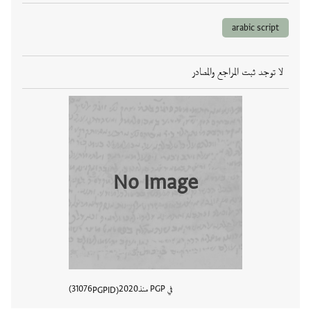
arabic script
لا توجد ثبت المراجع والمصادر
No Image
في PGP منذ
2020
31076
PGPID
عرض تفا