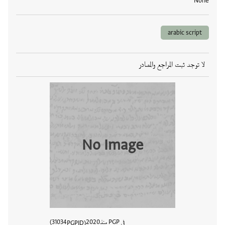
None
arabic script
لا توجد ثبت المراجع والمصادر
No Image
في PGP منذ
2020
31034
PGPID