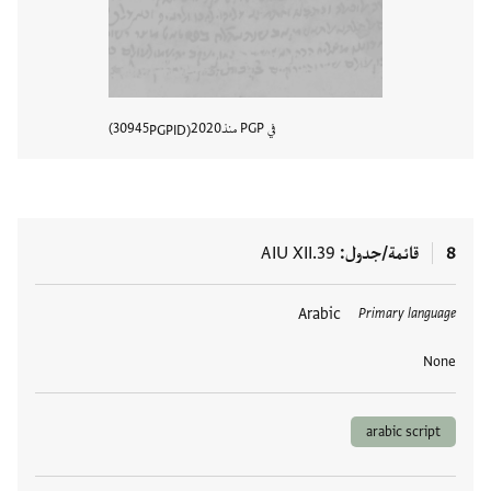
في PGP منذ
2020
30945
PGPID
عرض تفا
8
قائمة/جدول
AIU XII.39
العلامات
Arabic
Primary language
None
arabic script