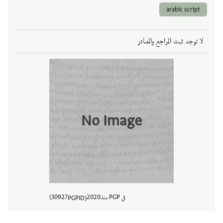
arabic script
لا توجد ثبت المراجع والمصادر
No Image
في PGP منذ
2020
30927
PGPID
عرض تفا