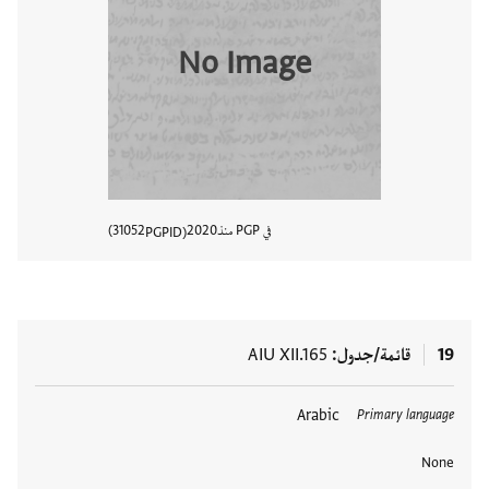
No Image
في PGP منذ
2020
31052
PGPID
عرض تفا
19
قائمة/جدول
AIU XII.165
العلامات
Arabic
Primary language
None