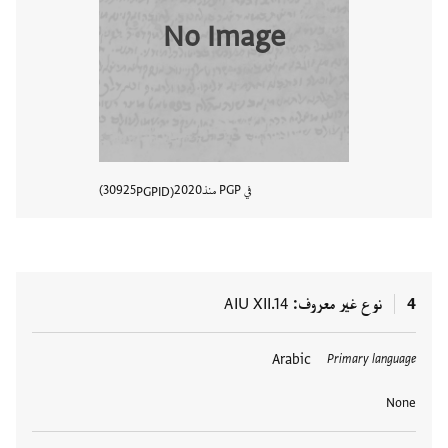
No Image
في PGP منذ
2020
30925
PGPID
عرض تفا
4
نوع غير معروف
AIU XII.14
العلامات
Arabic
Primary language
None