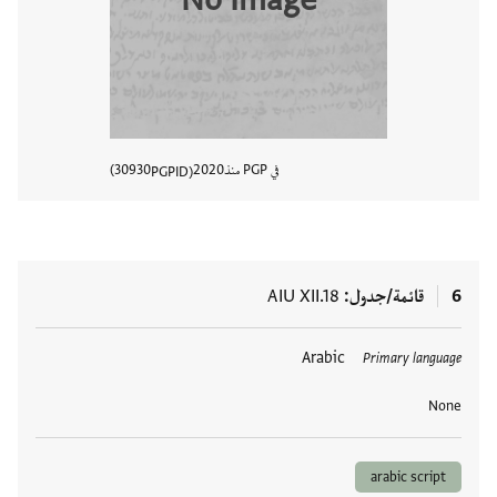
No Image
في PGP منذ
2020
30930
PGPID
عرض تفا
6
قائمة/جدول
AIU XII.18
العلامات
Arabic
Primary language
None
arabic script