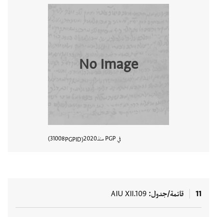
No Image
في PGP منذ
2020
31008
PGPID
عرض تفا
11
قائمة/جدول
AIU XII.109