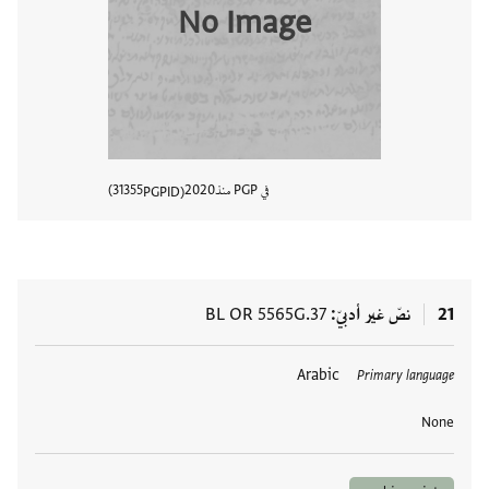
No Image
في PGP منذ
2020
31355
PGPID
عرض تفا
21
نصّ غير أدبيّ
BL OR 5565G.37
العلامات
Arabic
Primary language
None