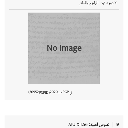
لا توجد ثبت المراجع والمصادر
No Image
في PGP منذ
2020
30952
PGPID
عرض تفا
9
نصوص أدبيّة
AIU XII.56