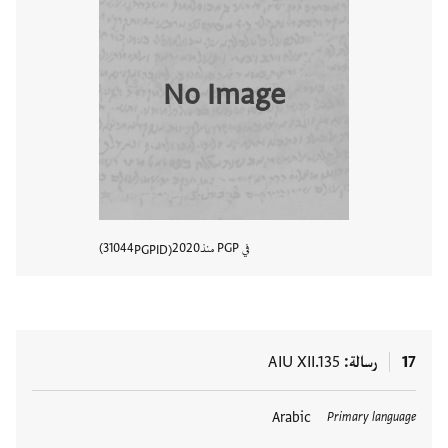
No Image
في PGP منذ
2020
31044
PGPID
عرض تفا
17
رسالة
AIU XII.135
العلامات
Arabic
Primary language