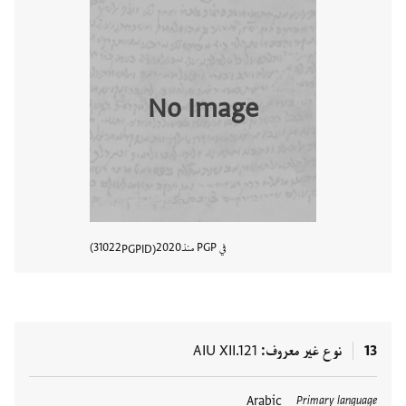
No Image
في PGP منذ
2020
31022
PGPID
عرض تفا
13
نوع غير معروف
AIU XII.121
العلامات
Arabic
Primary language