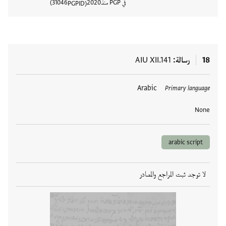
في PGP منذ
2020
31046
PGPID
عرض تفا
18
رسالة
AIU XII.141
العلامات
Arabic
Primary language
None
arabic script
لا توجد ثبت المراجع والمصادر