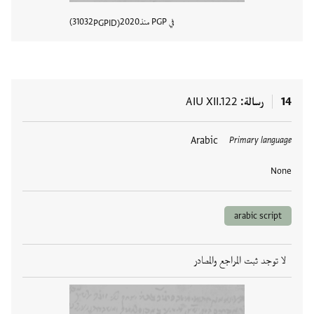
في PGP منذ
2020
31032
PGPID
عرض تفا
14
رسالة
AIU XII.122
العلامات
Arabic
Primary language
None
arabic script
لا توجد ثبت المراجع والمصادر