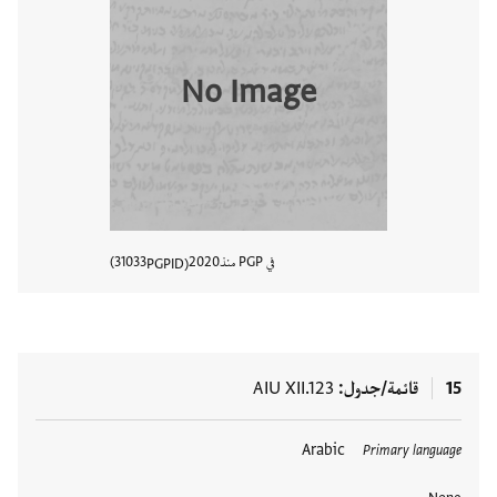
No Image
في PGP منذ
2020
31033
PGPID
عرض تفا
15
قائمة/جدول
AIU XII.123
العلامات
Arabic
Primary language