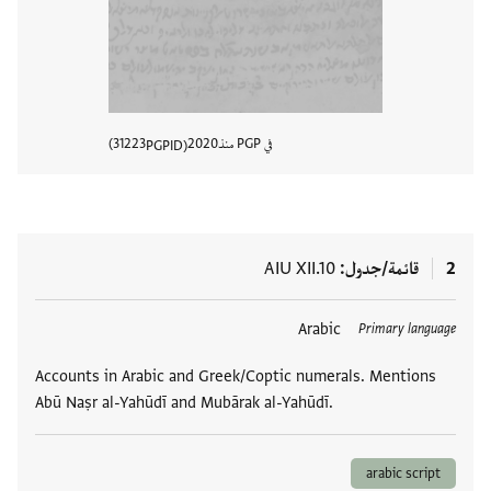
في PGP منذ
2020
31223
PGPID
عرض تفا
2
قائمة/جدول
AIU XII.10
العلامات
Arabic
Primary language
Accounts in Arabic and Greek/Coptic numerals. Mentions
Abū Naṣr al-Yahūdī and Mubārak al-Yahūdī.
arabic script