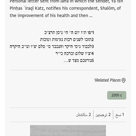
Personal letter sent from Jaffa in which the sender, Yaʿīsh
Pinḥas ʿIraqī Katz, notifies his correspondent, Shalōm, of
the improvement of his health and then …
יפו ת׳׳ו יום ה׳׳ ח׳׳ ניסן תרצ׳׳ב
תזכו לשנים רבות נעימות וטובות
לכבוד גיסי היקר והנכבד ס׳׳ סלם יצ׳׳ו ונו׳׳ב היקרה
יצ׳׳ו שלום וברכה כי׳׳ר
נודעכם מצד ש…
1
Related Places
20th c
1 نسخ
2 ترجمتين
2 مناقشتان