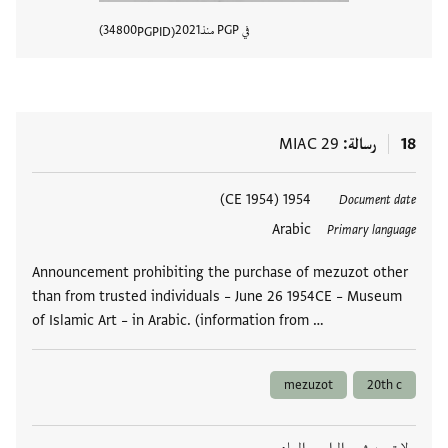
في PGP منذ
2021
34800
PGPID
عرض تفا
18
رسالة
MIAC 29
العلامات
1954 (1954 CE)
Document date
Arabic
Primary language
Announcement prohibiting the purchase of mezuzot other
than from trusted individuals – June 26 1954CE – Museum
of Islamic Art – in Arabic. (information from …
mezuzot
20th c