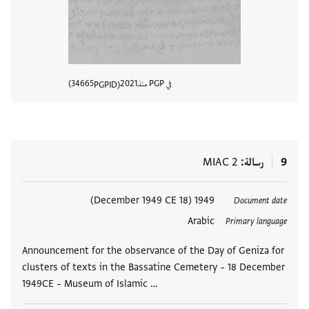
في PGP منذ
2021
34665
PGPID
عرض تفا
9
رسالة
MIAC 2
العلامات
1949 (18 December 1949 CE)
Document date
Arabic
Primary language
Announcement for the observance of the Day of Geniza for
clusters of texts in the Bassatine Cemetery – 18 December
1949CE – Museum of Islamic …