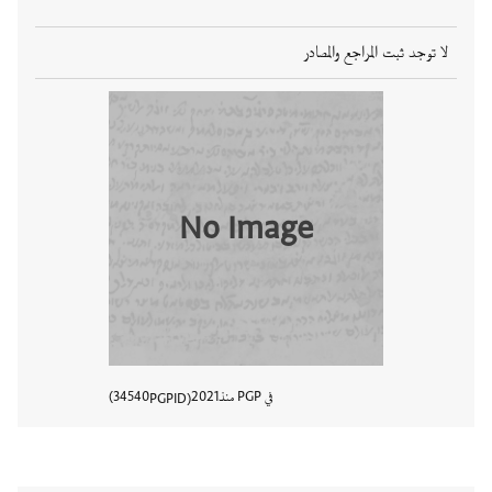
لا توجد ثبت المراجع والمصادر
No Image
في PGP منذ
2021
34540
PGPID
عرض تفا