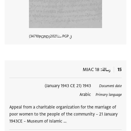
في PGP منذ
2021
34710
PGPID
عرض تفا
15
رسالة
MIAC 18
العلامات
1943 (21 January 1943 CE)
Document date
Arabic
Primary language
Appeal from a charitable organization for the marriage of
poor women to the people of the community – 21 January
1943CE – Museum of Islamic …