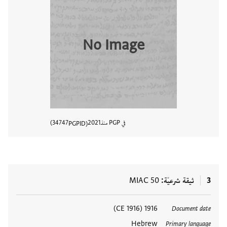
No Image
في PGP منذ
2021
34747
PGPID
عرض تفا
3
ثيقة شرعيّة
MIAC 50
العلامات
1916 (1916 CE)
Document date
Hebrew
Primary language