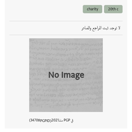
charity
20th c
لا توجد ثبت المراجع والمصادر
No Image
في PGP منذ
2021
34708
PGPID
عرض تفا