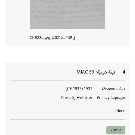
في PGP منذ
2021
34922
PGPID
عرض تفا
4
ثيقة شرعيّة
MIAC 59
العلامات
1937 (1937 CE)
Document date
French, Hebrew
Primary languages
None
20th c