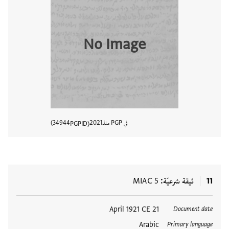
No Image
في PGP منذ
2021
34944
PGPID
عرض تفا
11
ثيقة شرعيّة
MIAC 5
العلامات
21 April 1921 CE
Document date
Arabic
Primary language