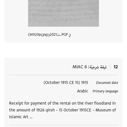
في PGP منذ
2021
34920
PGPID
عرض تفا
12
ثيقة شرعيّة
MIAC 6
العلامات
1915 (15 October 1915 CE)
Document date
Arabic
Primary language
Receipt for payment of the rental on the river floodland in
the amount of 1926 qirsh – 15 October 1915CE – Museum of
Islamic Art …