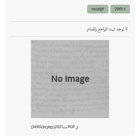
receipt
20th c
لا توجد ثبت المراجع والمصادر
No Image
في PGP منذ
2021
34902
PGPID
عرض تفا