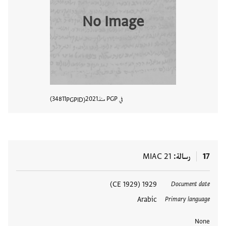
No Image
في PGP منذ
2021
34811
PGPID
عرض تفا
17
رسالة
MIAC 21
العلامات
1929 (1929 CE)
Document date
Arabic
Primary language
None