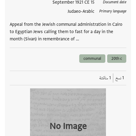
العلامات
15 September 1921 CE
Document date
Judaeo-Arabic
Primary language
Appeal from the Jewish communal administration in Cairo
to Egyptian Jews calling them to fast for a day in the
month (Sivan) in remembrance of …
communal
20th c
1 نسخ
1 مناقشة
No Image