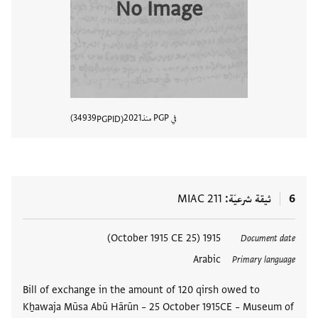
No Image
في PGP منذ
2021
34939
PGPID
عرض تفا
6
ثيقة شرعيّة
MIAC 211
العلامات
1915 (25 October 1915 CE)
Document date
Arabic
Primary language
Bill of exchange in the amount of 120 qirsh owed to
Kẖawaja Mūsa Abū Hārūn – 25 October 1915CE – Museum of