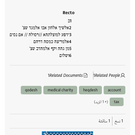
Recto
ב
אלשיך אלחזן אבו אלמגד שצ'
ידפע למוצלתהא //רסולה // אם נסים
אלמריצה כמסה דרהם
מן גהה וקף אלמהדב שצ'
ושלום
1
Related Documents
1
Related People
qodesh
medical charity
heqdesh
account
tax
(+ 1 المزيد)
1 نسخ
1 مناقشة