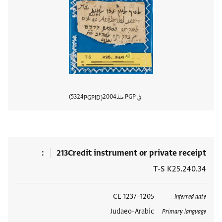
في PGP منذ
2004
5324
PGPID
عرض تفا
213
Credit instrument or private receipt
T-S K25.240.34
العلامات
1205–1237 CE
Inferred date
Judaeo-Arabic
Primary language