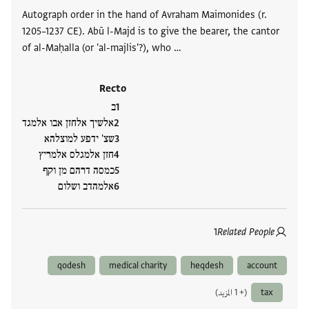
Autograph order in the hand of Avraham Maimonides (r.
1205–1237 CE). Abū l-Majd is to give the bearer, the cantor
of al-Maḥalla (or 'al-majlis'?), who …
Recto
ב
אלשיך אלחזן אבו אלמגד
שצ' ידפע למוצלהא
חזן אלמגלס אלמריץ
כמסה דרהם מן וקף
אלמהדב ושלום
1
Related People
qodesh
medical charity
heqdesh
account
tax
(+ 1 المزيد)