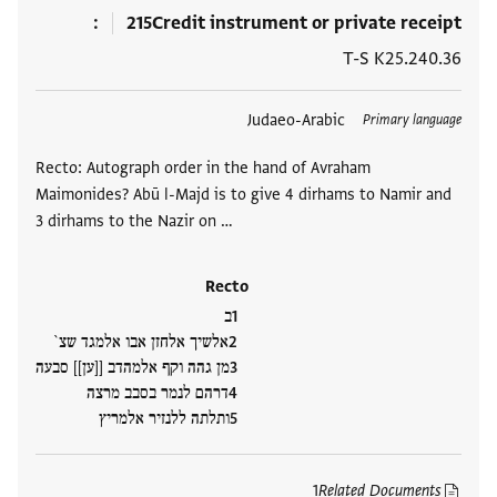
215
Credit instrument or private receipt
T-S K25.240.36
العلامات
Judaeo-Arabic
Primary language
Recto: Autograph order in the hand of Avraham
Maimonides? Abū l-Majd is to give 4 dirhams to Namir and
3 dirhams to the Nazir on …
Recto
ב
אלשיך אלחזן אבו אלמגד שצ`
מן גהה וקף אלמהדב [[ען]] סבעה
דרהם לנמר בסבב מרצה
ותלתה ללנזיר אלמריץ
1
Related Documents