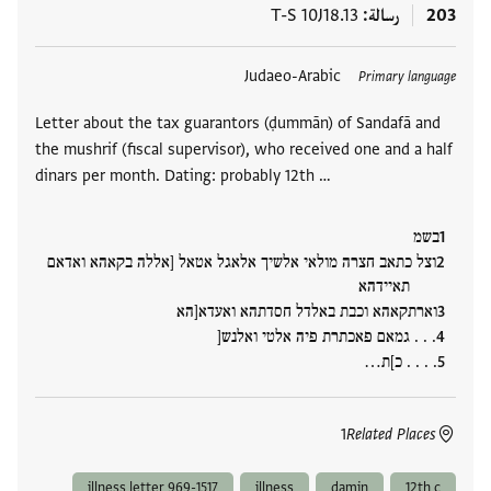
203
رسالة
T-S 10J18.13
العلامات
Judaeo-Arabic
Primary language
Letter about the tax guarantors (ḍummān) of Sandafā and
the mushrif (fiscal supervisor), who received one and a half
dinars per month. Dating: probably 12th …
בשמ
וצל כתאב חצרה מולאי אלשיך אלאגל אטאל [אללה בקאהא ואדאם
תאיידהא
וארתקאהא וכבת באלדל חסדתהא ואעדא[הא
. . . גמאם פאכתרת פיה אלטי ואלנש[
. . . . כ]ת…
1
Related Places
illness letter 969-1517
illness
damin
12th c