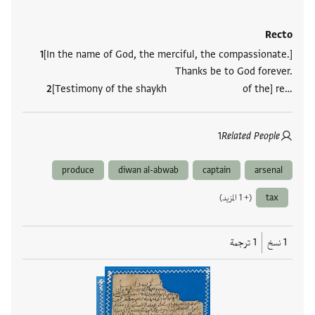
Recto
[In the name of God, the merciful, the compassionate.]
Thanks be to God forever.
[Testimony of the shaykh of the] re…
1
Related People
produce
diwan al-abwab
captain
arsenal
tax
(+ 1 المزيد)
1 نسخ
1 ترجمة