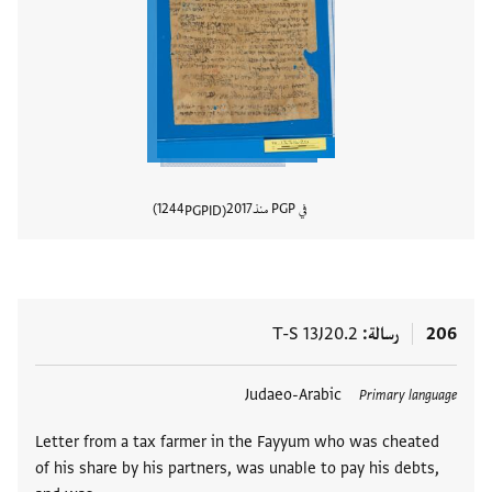
في PGP منذ
2017
1244
PGPID
عرض تفا
206
رسالة
T-S 13J20.2
العلامات
Judaeo-Arabic
Primary language
Letter from a tax farmer in the Fayyum who was cheated
of his share by his partners, was unable to pay his debts,