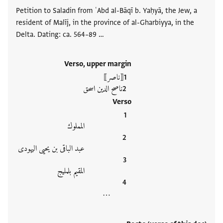
Petition to Saladin from ʿAbd al-Bāqī b. Yaḥyā, the Jew, a
resident of Malīj, in the province of al-Gharbiyya, in the
Delta. Dating: ca. 564–89 …
Verso, upper margin
⟦ناصر⟧
ناصح الدين اسحق
Verso
المملوك
عبد الباقى بن يحيى اليهودى
المقيم بلمليج
…