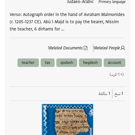
Judaeo-Arabic
Primary language
Verso: Autograph order in the hand of Avraham Maimonides
(r. 1205–1237 CE). Abū l-Majd is to pay the bearer, Nissim
the teacher, 6 dirhams for …
1
Related Documents
1
Related People
teacher
tax
qodesh
heqdesh
account
(+ 1 المزيد)
1 نسخ
1 مناقشة