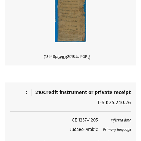
في PGP منذ
2018
18940
PGPID
عرض تفا
210
Credit instrument or private receipt
T-S K25.240.26
العلامات
1205–1237 CE
Inferred date
Judaeo-Arabic
Primary language