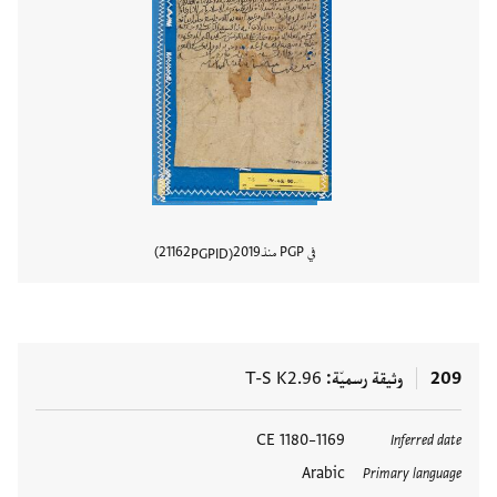
في PGP منذ
2019
21162
PGPID
عرض تفا
209
وثيقة رسميّة
T-S K2.96
العلامات
1169–1180 CE
Inferred date
Arabic
Primary language