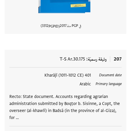
في PGP منذ
2017
3312
PGPID
عرض تفا
207
وثيقة رسميّة
T-S Ar.30.175
العلامات
401 Kharājī (1011–1012 CE)
Document date
Arabic
Primary language
Recto: State document. Accounts regarding agrarian
administration submitted by Boqṭor b. Sisinne, a Copt, the
overseer (al-khawlī) in Badsā (in the province of al-Giza),
for …