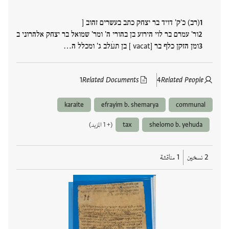
(רב) כ'ק' דויד בר יצחק כתב בעשרים זהוב [
ור' עמרם בר לוי הירוע בן בהורי ה' ומר' שמואל בר יצחק אלהרוני ב
ומן הזקן כלף בר [vacat ] בן תעׄלב ג' ומכלל ה…
1
Related Documents
4
Related People
karaite
efrayim b. shemarya
communal
shelomo b. yehuda
tax
(+ 1 المزيد)
2 نسخين
1 مناقشة