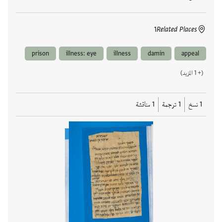
1
Related Places
prison
illness: eye
illness
damin
appeal
(+ 1 المزيد)
1 نسخ
1 ترجمة
1 مناقشة