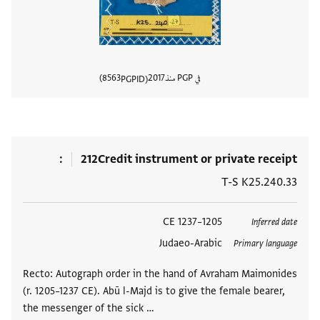
في PGP منذ
2017
8563
PGPID
عرض تفا
212
Credit instrument or private receipt
T-S K25.240.33
العلامات
1205–1237 CE
Inferred date
Judaeo-Arabic
Primary language
Recto: Autograph order in the hand of Avraham Maimonides
(r. 1205–1237 CE). Abū l-Majd is to give the female bearer,
the messenger of the sick …