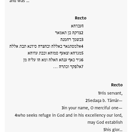
and was …
Recto
עבדהא
צדקה בן תאמאר
בשמך רחמנה
אלמסתגאר באללה ובחצרה סידנא תבת אללה
מגדהא וצאעף סמוהא וכבת עדוהא
גיר כאף ענהא חאלה ומא הו עליה מן
אלפקר וכתרה …
Recto
His servant,
Sedaqa b. Tāmār—
in your name, O merciful one—
who seeks refuge in God and in his excellency our lord,
may God establish
his glor…