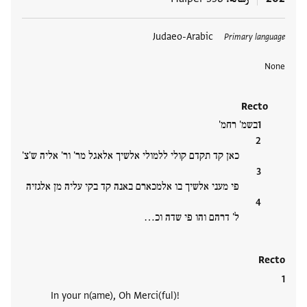
العلامات
Judaeo-Arabic
Primary language
None
Recto
בשמ' רחמ'
כאן קד תקדם קולי ללמולי אלשיך אלאגל מר' ור' אליה ש'צ'
פי מעני אלשיך בו אלמכארם באנה קד בקי עליה מן אלגזיה
ל' דרהם והו פי שדה וכ…
Recto
In your n(ame), Oh Merci(ful)!