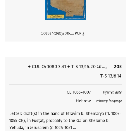
في PGP منذ
2016
30838
PGPID
عرض تفا
205
رسالة
T-S 13J16.20
+
CUL Or.1080 3.41
+
T-S 13J8.14
العلامات
1007–1055 CE
Inferred date
Hebrew
Primary language
Letter: draft(s) in the hand of Efrayim b. Shemarya (fl. 1007–
1055 CE), in Fusṭāṭ, probably to the Gaʾon Shelomo b.
Yehuda, in Jerusalem (r. 1025–1051 …