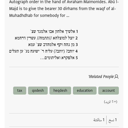
Autograph order in the hand of Avraham Maimonides. Abū l-
Majd is to give the bearer 30 dirhams from the waqf of al-
Muhadhdhab for somebody for …
אלשיך אלחזן אבו אלמגד שצ`
יוצל למוצלהא //תתמה// עשרין דרהמא
מן גהה וקף אלמהדב שצ` עמא
יוהב? (יותב?) עליה ר` ישועה נע` ען תעלים
אלפקרא ואליתומים…
1
Related People
tax
qodesh
heqdesh
education
account
(+ 1 المزيد)
1 نسخ
1 مناقشة