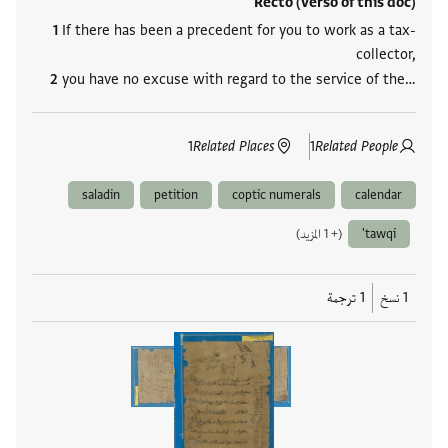
Recto (verso of this doc)
If there has been a precedent for you to work as a tax-
collector,
you have no excuse with regard to the service of the…
1
Related Places
1
Related People
saladin
petition
coptic numerals
calendar
tawqi'
(+ 1 المزيد)
1 نسخ
1 ترجمة