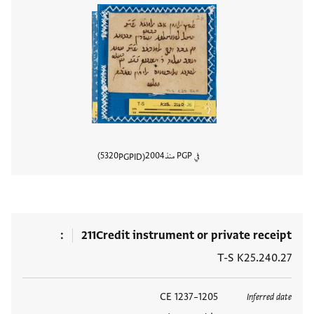
في PGP منذ
2004
5320
PGPID
عرض تفا
211
Credit instrument or private receipt
T-S K25.240.27
العلامات
1205–1237 CE
Inferred date