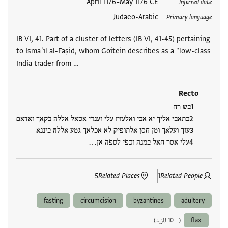
العلامات
April 1176–May 1176 CE
Inferred date
Judaeo-Arabic
Primary language
IB VI, 41. Part of a cluster of letters (IB VI, 41-45) pertaining
to Ismāʿīl al-Fāṣid, whom Goitein describes as a "low-class
India trader from …
Recto
בש רח
כתאבי אליך יא אכי ואלעזיז עלי וענדי אטאל אללה בקאך ואדאם
עזך ועלאך ומן חסן אלתופיק לא אכלאך גמע אללה ביננא
עלי אסר חאל במנה וכפי לטפה אן…
5
Related Places
1
Related People
fasting
circumcision
byzantines
adultery
flax
(+ 10 المزيد)