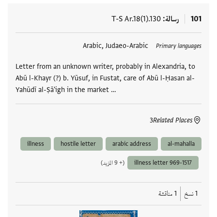
101
رسالة
T-S Ar.18(1).130
العلامات
Arabic, Judaeo-Arabic
Primary languages
Letter from an unknown writer, probably in Alexandria, to
Abū l-Khayr (?) b. Yūsuf, in Fustat, care of Abū l-Ḥasan al-
Yahūdī al-Ṣā'igh in the market …
3
Related Places
illness
hostile letter
arabic address
al-mahalla
illness letter 969-1517
(+ 9 المزيد)
1 نسخ
1 مناقشة