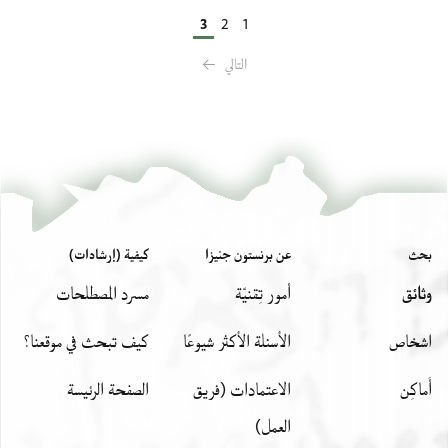
3
2
1
التالي
بحث
عن برنستون جنيزا
كيفية (إرشادات)
وثائق
أمور تِقنيّة
مسرد المصطلحات
اشخاص
الأسئلة الأكثر شيوعًا
كيف تبحث في موقعنا؟
أَماكِن
الاعتمادات (فريق
الصفحة الرئيسة
العمل)