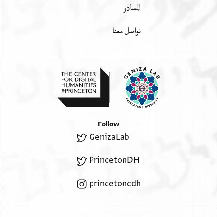
المصادر
تواصل معنا
Follow
GenizaLab
PrincetonDH
princetoncdh