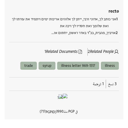
recto
אני כותב לך, אדוני ורבי, ייתן לך אלוהים אריכות ימים ויתמיד את עזרתו לך
ואת שלומך ואת חסדיו לך ויכה את
אויביך, מהבית, בכ"ד באדר ראשון, יחתום או…
1
Related Documents
2
Related People
trade
syrup
illness letter 969-1517
illness
3 نسخ
1 ترجمة
في PGP منذ
1990
717
PGPID
عرض تفا