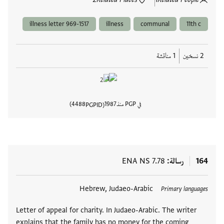
illness letter 969-1517
illness
communal
11th c
2 نسخين
1 مناقشة
في PGP منذ
1987
4488
PGPID
عرض تفا
164
رسالة
ENA NS 7.78
العلامات
Hebrew, Judaeo-Arabic
Primary languages
Letter of appeal for charity. In Judaeo-Arabic. The writer
explains that the family has no money for the coming