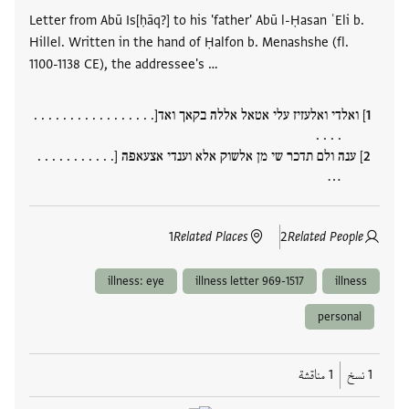
Letter from Abū Is[ḥāq?] to his 'father' Abū l-Ḥasan ʿEli b.
Hillel. Written in the hand of Ḥalfon b. Menashshe (fl.
1100-1138 CE), the addressee's …
] ואלדי ואלעזיז עלי אטאל אללה בקאך ואד[. . . . . . . . . . . . . . . . .
. . . .
] ענה ולם תדכר שי מן אלשוק אלא וענדי אצעאפה [. . . . . . . . . . .
…
1
Related Places
2
Related People
illness: eye
illness letter 969-1517
illness
personal
1 نسخ
1 مناقشة