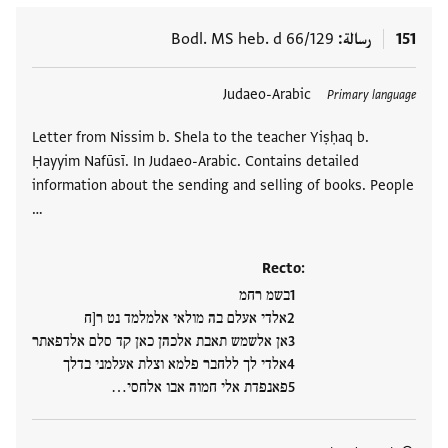
151
رسالة
Bodl. MS heb. d 66/129
العلامات
Judaeo-Arabic
Primary language
Letter from Nissim b. Shela to the teacher Yiṣḥaq b.
Ḥayyim Nafūsī. In Judaeo-Arabic. Contains detailed
information about the sending and selling of books. People
…
Recto:
בשמ רחמ
אלדי אעלם בה מולאי אלמלמד נט ר[ח
אן אלשמש תאבת אלכהן כאן קד סלם אלדפאתר
אלדי לך ללחבר פלמא וצלת אעלמני בדלך
פאנפדת אלי חמוה אבו אלחסי…