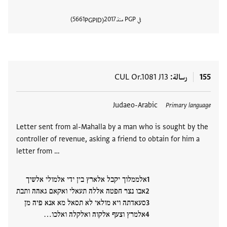
في PGP منذ
2017
5661
PGPID
عرض تفا
155
رسالة
CUL Or.1081 J13
العلامات
Judaeo-Arabic
Primary language
Letter sent from al-Mahalla by a man who is sought by the
controller of revenue, asking a friend to obtain for him a
letter from …
אלממלוך יקבל אלארץ בין ידי אלמולי אלשיך
אבו נצר חפטה אללה תעאלי ואקאם גאהה ותבת
סעאדתה ויא מולאי לא תסאל מא אנא פיה מן
אלמרץ וצעף אלקוה ואלקלה ואלכו…