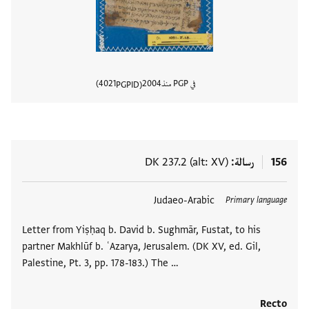
في PGP منذ
2004
4021
PGPID
عرض تفا
156
رسالة
DK 237.2 (alt: XV)
العلامات
Judaeo-Arabic
Primary language
Letter from Yiṣḥaq b. David b. Sughmār, Fustat, to his
partner Makhlūf b. ʿAzarya, Jerusalem. (DK XV, ed. Gil,
Palestine, Pt. 3, pp. 178-183.) The …
Recto