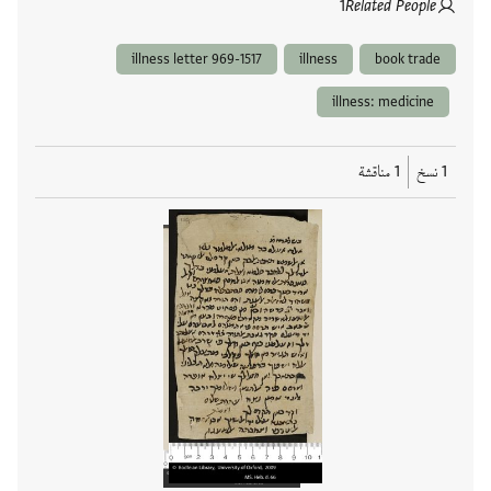
1
Related People
illness letter 969-1517
illness
book trade
illness: medicine
1 نسخ
1 مناقشة