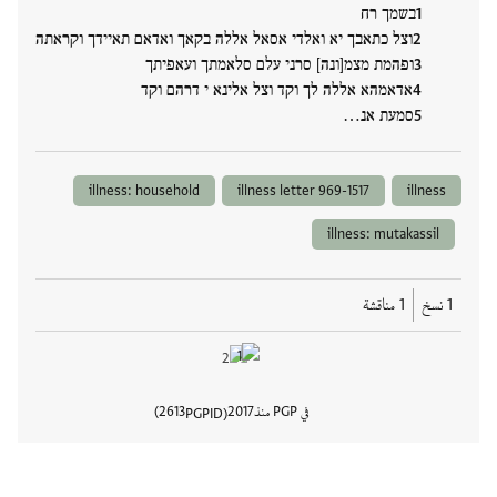
בשמך רח
וצל כתאבך יא ואלדי אסאל אללה בקאך ואדאם תאיידך וקראתה
ופהמת מצמ[ונה] סרני עלם סלאמתך ועאפיתך
אדאמהא אללה לך וקד וצל אלינא י דרהם וקד
סמעת אנ…
illness: household
illness letter 969-1517
illness
illness: mutakassil
1 نسخ
1 مناقشة
في PGP منذ
2017
2613
PGPID
عرض تفا