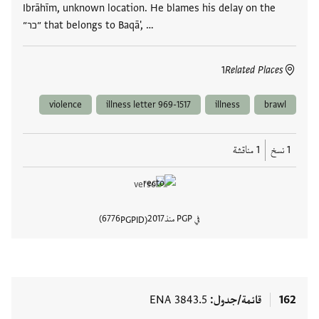
Ibrāhīm, unknown location. He blames his delay on the
״כר״ that belongs to Baqā', …
1
Related Places
violence
illness letter 969-1517
illness
brawl
1 نسخ
1 مناقشة
في PGP منذ
2017
6776
PGPID
عرض تفا
162
قائمة/جدول
ENA 3843.5