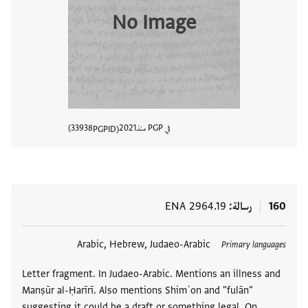
No Image
في PGP منذ
2021
33938
PGPID
عرض تفا
160
رسالة
ENA 2964.19
العلامات
Arabic, Hebrew, Judaeo-Arabic
Primary languages
Letter fragment. In Judaeo-Arabic. Mentions an illness and
Manṣūr al-Ḥarīrī. Also mentions Shimʿon and "fulān"
suggesting it could be a draft or something legal. On …