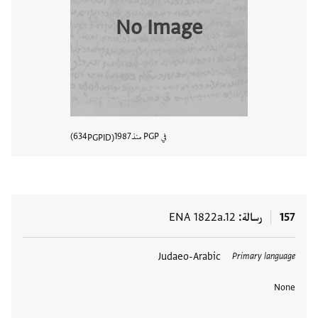
No Image
في PGP منذ
1987
634
PGPID
عرض تفا
157
رسالة
ENA 1822a.12
العلامات
Judaeo-Arabic
Primary language
None