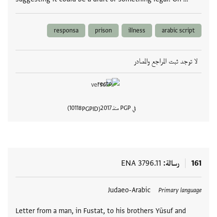
responsa
prison
illness
arabic script
لا توجد ثبت المراجع والمصادر
في PGP منذ
2017
10118
PGPID
عرض تفا
161
رسالة
ENA 3796.11
العلامات
Judaeo-Arabic
Primary language
Letter from a man, in Fustat, to his brothers Yūsuf and