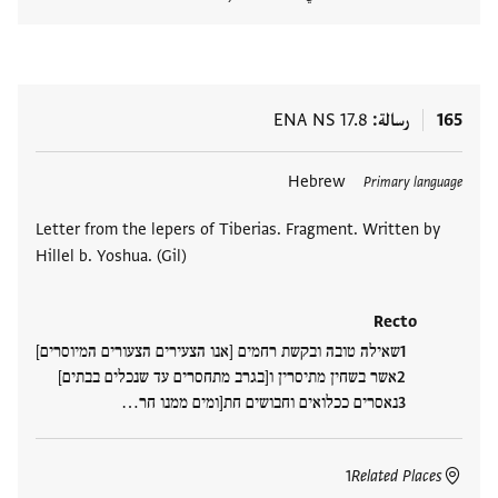
عرض تفا
165
رسالة
ENA NS 17.8
العلامات
Hebrew
Primary language
Letter from the lepers of Tiberias. Fragment. Written by
Hillel b. Yoshua. (Gil)
Recto
שאילה טובה ובקשת רחמים [אנו הצעירים הצעורים המיוסרים]
אשר בשחין מתיסרין ו[בגרב מתחסרים עד שנכלים בבתים]
נאסרים ככלואים וחבושים חת[ומים ממנו חר…
1
Related Places