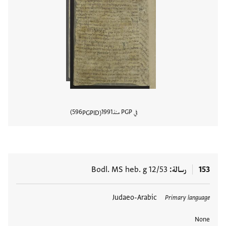
في PGP منذ
1991
596
PGPID
عرض تفا
153
رسالة
Bodl. MS heb. g 12/53
العلامات
Judaeo-Arabic
Primary language
None