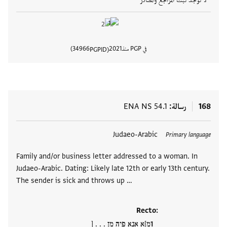
في PGP منذ
2021
34966
PGPID
عرض تفا
168
رسالة
ENA NS 54.1
العلامات
Judaeo-Arabic
Primary language
Family and/or business letter addressed to a woman. In
Judaeo-Arabic. Dating: Likely late 12th or early 13th century.
The sender is sick and throws up …
Recto:
מ]א אנא פיה מן . . . [