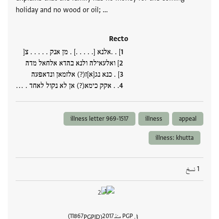
holiday and no wood or oil; …
Recto
] . .אלנא [. . . . .] . מן אנק . . . . . צ[
] ואלעאילה ולנא בהדא אלחאל מדה
] . כנא נג[א]ז(?) אלזמאן ונדאפעה
. . אקק כימא(?) אן לא נקול לאחד . …
illness letter 969-1517
illness
appeal
illness: khutta
1 نسخ
في PGP منذ
2017
11867
PGPID