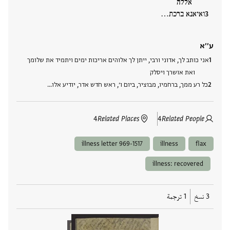
אללה
ואיאנא ברכת…
ע׳׳א
אני כותב לך, אדוני ורבי, ייתן לך אלוהים אריכות ימים ויתמיד את שלומך
ואת אושרך ויסלק
כל רע ממך, ברחמיו, מבוציר, ביום ו׳, ראש חדש אדר, יודיע אלו…
4
Related Places
4
Related People
illness letter 969-1517
illness
flax
illness: recovered
3 نسخ
1 ترجمة