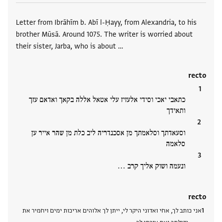
العلامات
Letter from Ibrāhīm b. Abī l-Ḥayy, from Alexandria, to his
brother Mūsā. Around 1075. The writer is worried about
their sister, Jarba, who is about …
recto
כתאבי יאכי וסידי אלעזיז עלי אטאל אללה בקאך ואדאם עזך
ותאידך
וסעאדתך וסלאמתך מן אסכנדריה ליב כלת מן שהר אייר ען
סלאמה
ונעמה ושוק אליך קרב …
recto
אני כותב לך, אחי ואדוני היקר לי, ייתן לך אלוהים אריכות ימים ויחמיר את