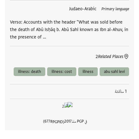
العلامات
Judaeo-Arabic
Primary language
Verso: Accounts with the header "What was sold before
the death of Abū Isḥāq b. Abū Sahl known as Ibn al-Ahuv, in
the presence of …
2
Related Places
illness: death
illness: cost
illness
abu sahl levi
1 مناقشة
في PGP منذ
2017
6778
PGPID
عرض تفا