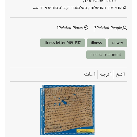
גדולתך ואת עזרתו לך,
ואת אושרך ואת שלומך, מאלכסנדריה, בי"ב בחודש אייר. ש…
1
Related Places
3
Related People
illness letter 969-1517
illness
dowry
illness: treatment
1 نسخ
1 ترجمة
1 مناقشة