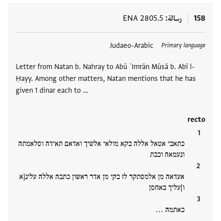
158
رسالة
ENA 2805.5
العلامات
Judaeo-Arabic
Primary language
Letter from Natan b. Nahray to Abū ʿImrān Mūsā b. Abī l-
Ḥayy. Among other matters, Natan mentions that he has
given 1 dinar each to …
recto
כתאבי אטאל אללה בקא מולאי אלשיך ואדאם תאידה וסלאמתה
ונעמאה וכבת
אעדאה מן אלמסתקר לז בקי מן אדר ראשון כתבה אללה עלינ[א
ו]עליך באחסן
כאתמה …