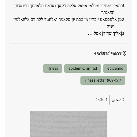
כתאבי יאסידי ומולאי אטאל אללה בקאך ואדאם סלאמתך וסעאדתך
וציאנתך
מן אלפסטאט י בקין מן טבת ען סלאמה ואלחמד ללה רב אלעאלמין
ושוק
[אליך שדיד] אסל …
4
Related Places
illness
epidemic: amrad
epidemic
illness letter 969-1517
2 نسخين
1 مناقشة