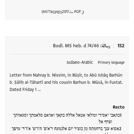
في PGP منذ
2017
6477
PGPID
عرض تفا
152
رسالة
Bodl. MS heb. d 74/46
العلامات
Judaeo-Arabic
Primary language
Letter from Nahray b. Nissim, in Būṣīr, to Abū Isḥāq Barhūn
b. Ṣāliḥ al-Tāhartī and his cousin Barhun b. Mūsā, in Fustat.
Dated Friday 1 …
Recto
כתאבי יאסידי ומולאי אטאל אללה בקאך ואדאם סלאמתך וסעאדתך
וצרף אל
אסוא ענך ברחמתה מן בוציר יום אלגמעה ר'א'ש' ח'ד'ש' א'ד'ר' ערפך