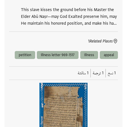
This slave kisses the ground before his Master the
Elder Abū Naṣr—may God Exalted preserve him, may
He maintain his honored position, and make his ha…
1
Related Places
petition
illness letter 969-1517
illness
appeal
1 نسخ
1 ترجمة
1 مناقشة