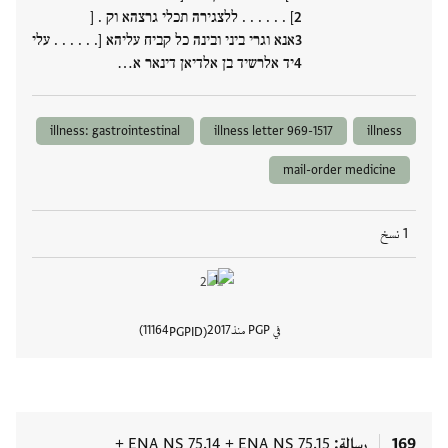
] . . . . . . ללצגירה תכלי גרצהא וק . [
אנא וגרי ביני ובינה כל קביח עליהא [. . . . . . עלי
יד אלרשיד בן אלדיאן דינאר א…
illness: gastrointestinal
illness letter 969-1517
illness
mail-order medicine
1 نسخ
في PGP منذ
2017
11164
PGPID
عرض تفا
169
رسالة
ENA NS 75.15
+
ENA NS 75.14
+