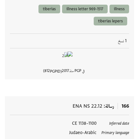
tiberias
illness letter 969-1517
illness
tiberias lepers
1 نسخ
في PGP منذ
2017
812
PGPID
عرض تفا
166
رسالة
ENA NS 22.12
العلامات
1100–1138 CE
Inferred date
Judaeo-Arabic
Primary language