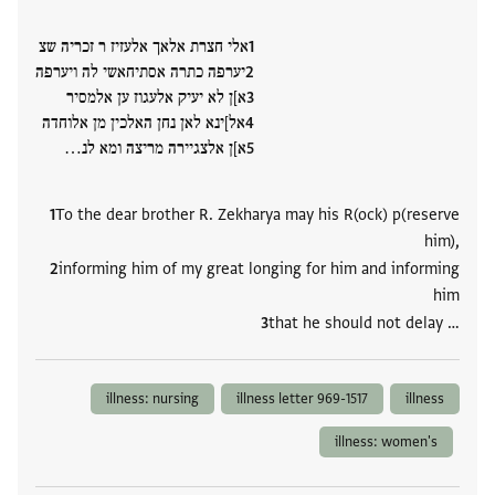
אלי חצרת אלאך אלעזיז ר זכריה שצ
יערפה כתרה אסתיחאשי לה ויערפה
א]ן לא יעיק אלעגוז ען אלמסיר
אל]ינא לאן נחן האלכין מן אלוחדה
א]ן אלצגיירה מריצה ומא לנ…
To the dear brother R. Zekharya may his R(ock) p(reserve
him),
informing him of my great longing for him and informing
him
that he should not delay …
illness: nursing
illness letter 969-1517
illness
illness: women's