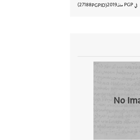
في PGP منذ
2019
27188
PGPID
عرض تفاصيل المستند
No Im