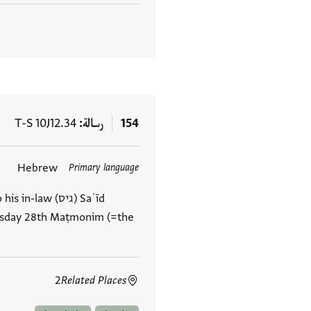
154
رسالة
T-S 10J12.34
Hebrew
Primary language
العلامات
 to his in-law
ursday 28th Maṭmonim (=the
2
Related Places