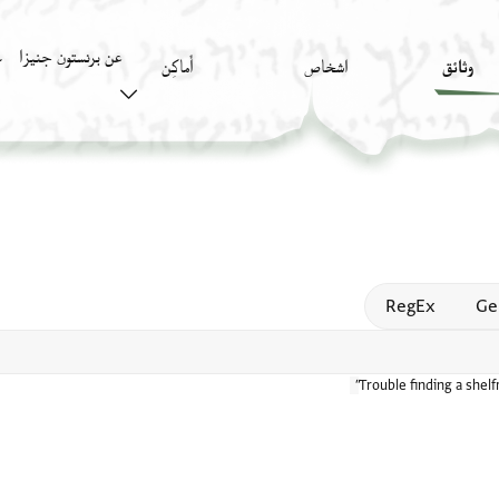
عن برنستون جنيزا
وثائق
اشخاص
أَماكِن
ك
Open
RegEx
Ge
Trouble finding a shel