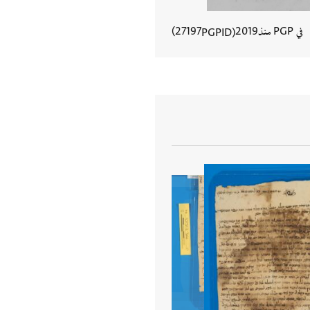
في PGP منذ
2019
27197
PGPID
عرض تفاصيل المستند