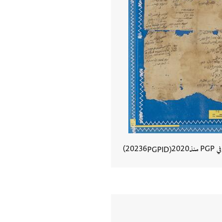
في PGP منذ
2020
20236
PGPID
عرض تفاصيل المستند