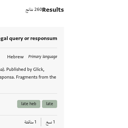
Results
260 نتائج
egal query or responsum
Hebrew
Primary language
العلامات
a). Published by Glick,
esponsa. Fragments from the
late heb
late
1 نسخ
1 مناقشة