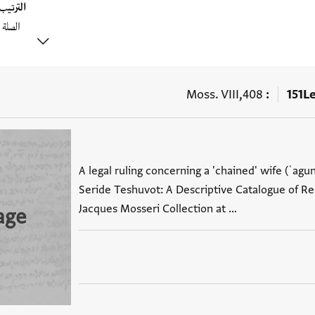
الترتي
Moss. VIII,408
151
L
A legal ruling concerning a 'chained' wife (ʿagun
Seride Teshuvot: A Descriptive Catalogue of R
Jacques Mosseri Collection at …
age