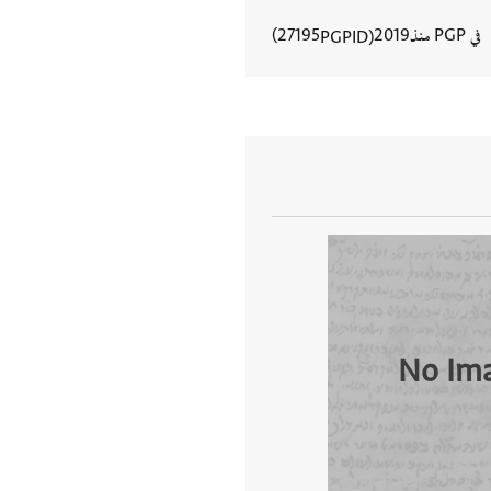
في PGP منذ
2019
27195
PGPID
عرض تفاصيل المستند
No Im