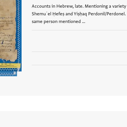
Accounts in Hebrew, late. Mentioning a variety
Shemuʾel Ḥefeṣ and Yiṣḥaq Perdonil/Perdonel.
same person mentioned …