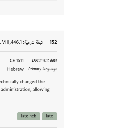
152
ثيقة شرعيّة
 VIII,446.1
1511 CE
Document date
العلامات
Hebrew
Primary language
echnically changed the
c administration, allowing
late heb
late