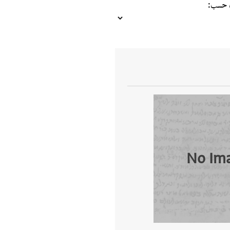
ب حسب
No Im