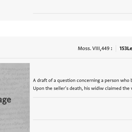
Moss. VIII,449
153
L
A draft of a question concerning a person who b
Upon the seller's death, his widiw claimed the 
age