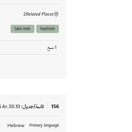
2
Related Places
late heb
hashish
1 نسخ
156
قائمة/جدول
S Ar.30.10
Hebrew
Primary language
العلامات