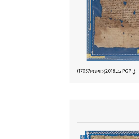
في PGP منذ
2018
17057
PGPID
عرض تفاصيل المستند