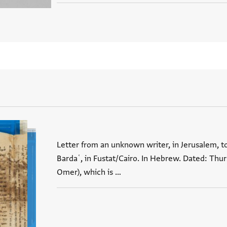
Letter from an unknown writer, in Jerusalem, (גיס) Saʿīd
Bardaʿ, in Fustat/Cairo. In Hebrew. Dated: Th
Omer), which is …