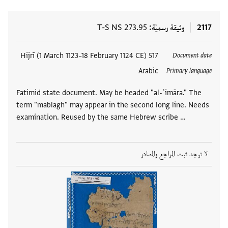
2117
وثيقة رسميّة
T-S NS 273.95
517 Hijrī (1 March 1123–18 February 1124 CE)
Document date
Arabic
Primary language
Fatimid state document. May be headed "al-ʿimāra." The
term "mablagh" may appear in the second long line. Needs
examination. Reused by the same Hebrew scribe …
لا توجد ثبت المراجع والمصادر