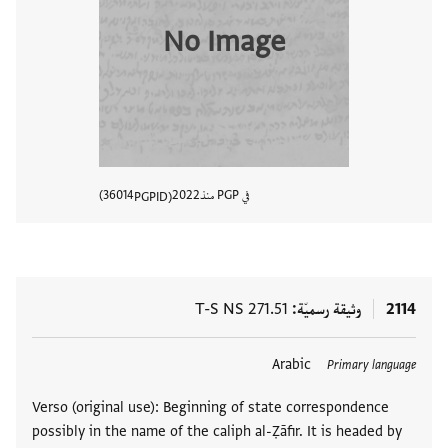
No Image
في PGP منذ
2022
36014
PGPID
عرض تفا
2114
وثيقة رسميّة
T-S NS 271.51
Arabic
Primary language
Verso (original use): Beginning of state correspondence
possibly in the name of the caliph al-Ẓāfir. It is headed by