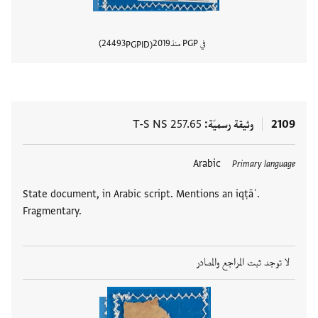
في PGP منذ
2019
24493
PGPID
عرض تفا
2109
وثيقة رسميّة
T-S NS 257.65
Arabic
Primary language
State document, in Arabic script. Mentions an iqṭāʿ.
Fragmentary.
لا توجد ثبت المراجع والمصادر