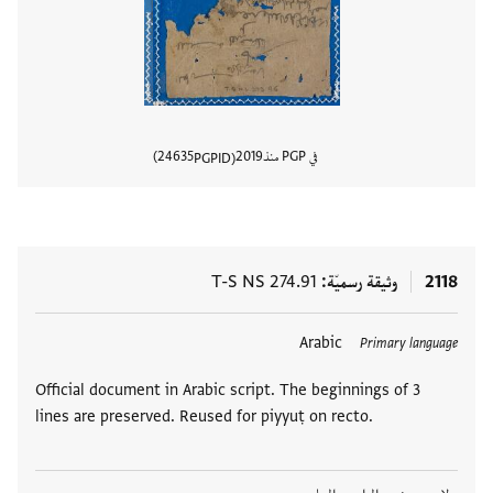
في PGP منذ
2019
24635
PGPID
عرض تفا
2118
وثيقة رسميّة
T-S NS 274.91
Arabic
Primary language
Official document in Arabic script. The beginnings of 3
lines are preserved. Reused for piyyuṭ on recto.