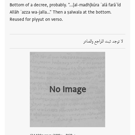
Bottom of a decree, probably. "...[al-madh]kūra ʿalā farāʾīd
Allāh ʿazza wa-jalla..." Then a ṣalwala at the bottom.
Reused for piyyut on verso.
لا توجد ثبت المراجع والمصادر
No Image