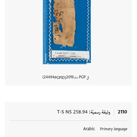
في PGP منذ
2019
24494
PGPID
عرض تفا
2110
وثيقة رسميّة
T-S NS 258.94
Arabic
Primary language