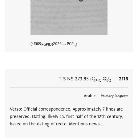
في PGP منذ
2026
41509
PGPID
عرض تفا
2116
وثيقة رسميّة
T-S NS 273.85
Arabic
Primary language
Verso: Official correspondence. Approximately 7 lines are
preserved. Dating: likely ca. first half of the 12th century,
based on the dating of recto. Mentions news …