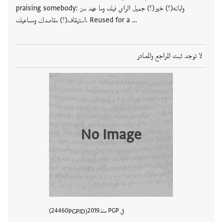
praising somebody: وابائه(؟) خير(؟) جميل الراي فيك وما عهد من
استيقاف(؟) مقاصدك ومساعيك. Reused for a …
لا توجد ثبت المراجع والمصادر
No Image
في PGP منذ
2019
24460
PGPID
عرض تفا