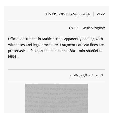
2122
وثيقة رسميّة
T-S NS 285.106
Arabic
Primary language
Official document in Arabic script. Apparently dealing with
witnesses and legal procedure. Fragments of two lines are
preserved: ... fa-asqaṭahu min al-shahāda... min shuhūd al-
bilād …
لا توجد ثبت المراجع والمصادر