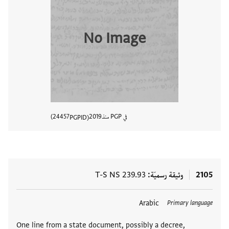
No Image
في PGP منذ
2019
24457
PGPID
عرض تفا
2105
وثيقة رسميّة
T-S NS 239.93
Arabic
Primary language
One line from a state document, possibly a decree,