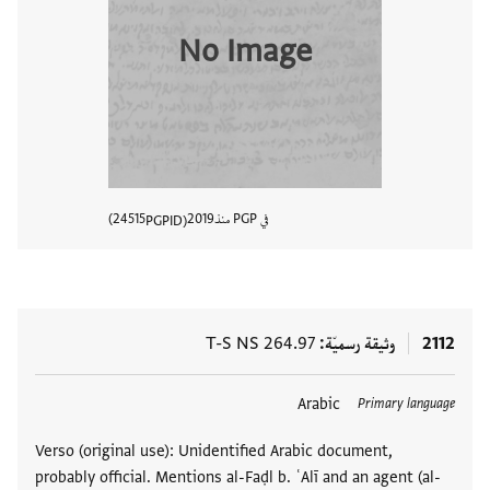
No Image
في PGP منذ
2019
24515
PGPID
عرض تفا
2112
وثيقة رسميّة
T-S NS 264.97
Arabic
Primary language
Verso (original use): Unidentified Arabic document,
probably official. Mentions al-Faḍl b. ʿAlī and an agent (al-