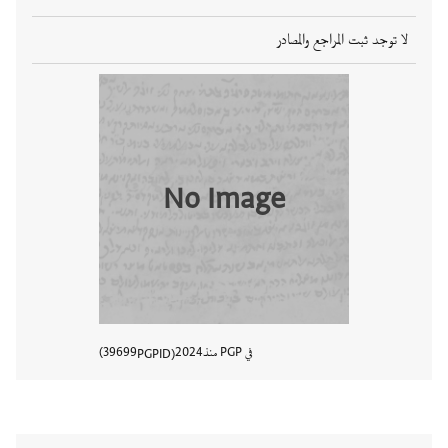
لا توجد ثبت المراجع والمصادر
No Image
في PGP منذ
2024
39699
PGPID
عرض تفا