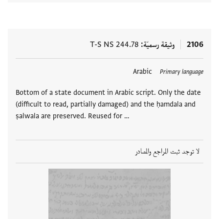
2106
وثيقة رسميّة
T-S NS 244.78
Arabic
Primary language
Bottom of a state document in Arabic script. Only the date
(difficult to read, partially damaged) and the ḥamdala and
ṣalwala are preserved. Reused for …
لا توجد ثبت المراجع والمصادر