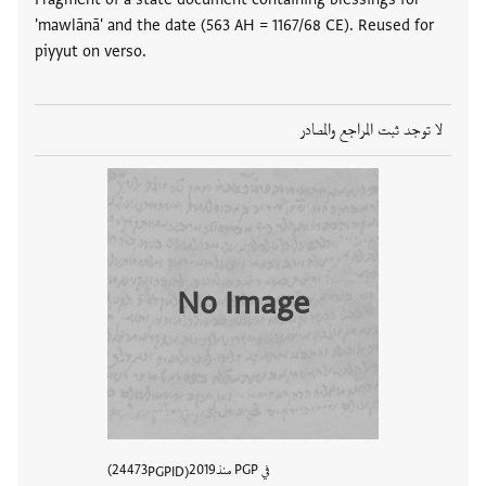
'mawlānā' and the date (563 AH = 1167/68 CE). Reused for
piyyut on verso.
لا توجد ثبت المراجع والمصادر
No Image
في PGP منذ
2019
24473
PGPID
عرض تفا