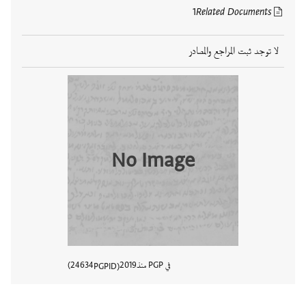
1
Related Documents
لا توجد ثبت المراجع والمصادر
No Image
في PGP منذ
2019
24634
PGPID
عرض تفا