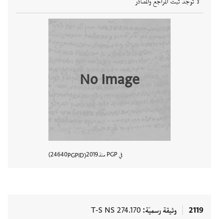
لا توجد ثبت المراجع والمصادر
No Image
في PGP منذ
2019
24640
PGPID
عرض تفا
2119
وثيقة رسميّة
T-S NS 274.170