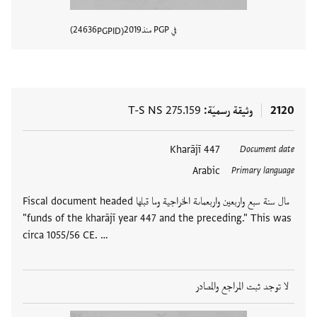
في PGP منذ
2019
24636
PGPID
عرض تفا
2120
وثيقة رسميّة
T-S NS 275.159
447 Kharājī
Document date
Arabic
Primary language
Fiscal document headed مال سنة سبع واربعين واربعماىة الخراجية وما قبلها
"funds of the kharājī year 447 and the preceding." This was
circa 1055/56 CE. …
لا توجد ثبت المراجع والمصادر