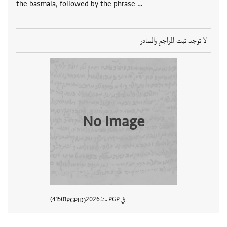
the basmala, followed by the phrase …
لا توجد ثبت المراجع والمصادر
No Image
في PGP منذ
2026
41501
PGPID
عرض تفا