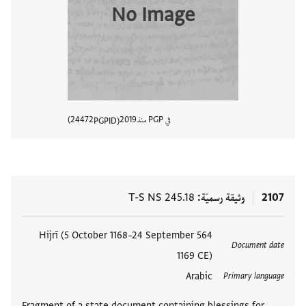
No Image
في PGP منذ
2019
24472
PGPID
عرض تفا
2107
وثيقة رسميّة
T-S NS 245.18
564 Hijrī (5 October 1168–24 September
Document date
1169 CE)
Arabic
Primary language
Fragment of a state document containing blessings for