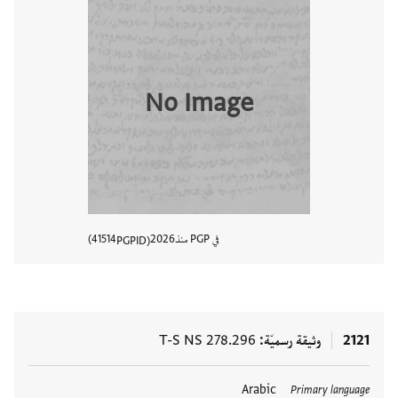
No Image
في PGP منذ
2026
41514
PGPID
عرض تفا
2121
وثيقة رسميّة
T-S NS 278.296
Arabic
Primary language