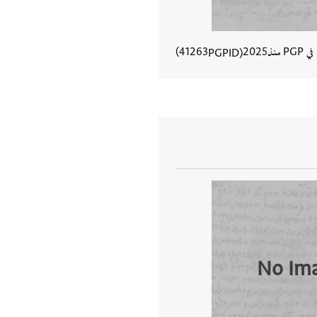
في PGP منذ
2025
41263
PGPID
عرض تفاصيل المستند
No Im