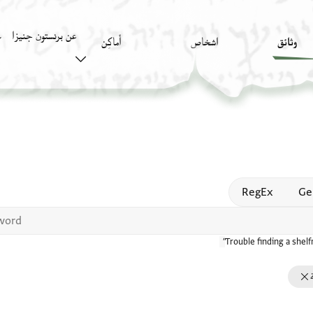
عن برنستون جنيزا
وثائق
اشخاص
أَماكِن
ك
Open
RegEx
Ge
Trouble finding a shel