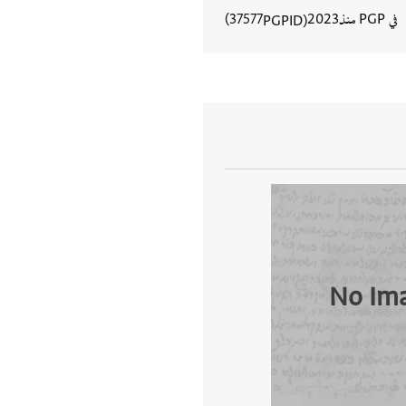
في PGP منذ
2023
37577
PGPID
عرض تفاصيل المستند
No Im