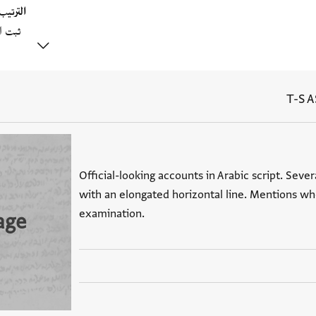
الترتي
T-S A
Official-looking accounts in Arabic script. Sev
with an elongated horizontal line. Mentions w
examination.
age