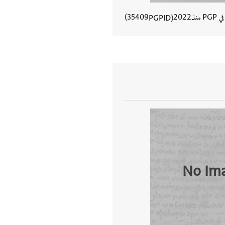
في PGP منذ
2022
35409
PGPID
عرض تفاصيل المستند
No Im