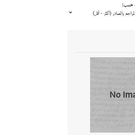
ب حسب
No Im