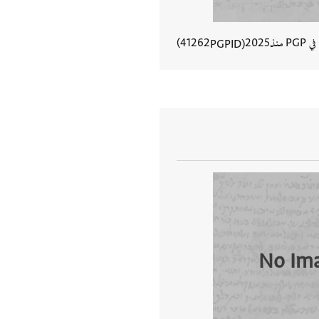
في PGP منذ
2025
41262
PGPID
عرض تفاصيل المستند
No Im