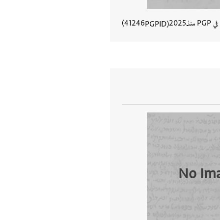
في PGP منذ
2025
41246
PGPID
عرض تفاصيل المستند
No Im