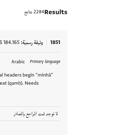
Results
2284 نتائج
1851
وثيقة رسميّة
S 184.165
Arabic
Primary language
eral headers begin "minhā"
heat (qamḥ). Needs
لا توجد ثبت المراجع والمصادر