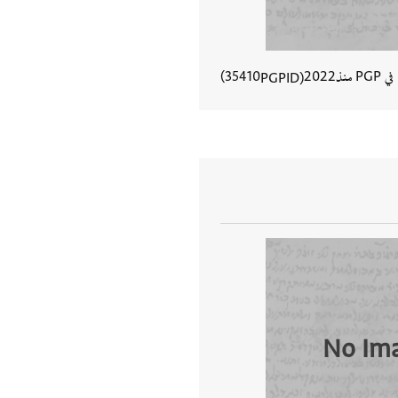
في PGP منذ
2022
35410
PGPID
عرض تفاصيل المستند
No Im