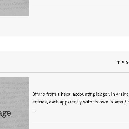
T-S A
Bifolio from a fiscal accounting ledger. In Arabic
entries, each apparently with its own ʿalāma / r
…
age