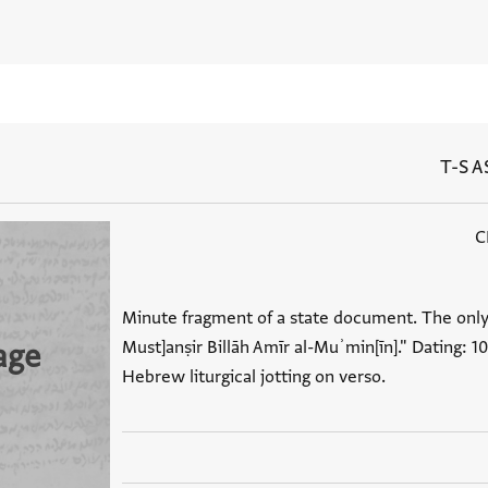
T-S A
Minute fragment of a state document. The only
Must]anṣir Billāh Amīr al-Muʾmin[īn]." Dating: 1
age
Hebrew liturgical jotting on verso.