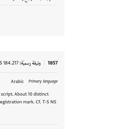
1857
وثيقة رسميّة
S 184.217
Arabic
Primary language
 script. About 10 distinct
egistration mark. Cf. T-S NS